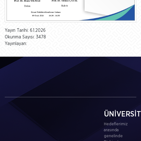
Yayın Tarihi: 6.1.2026
Okunma Sayısı: 3478
Yayınlayan:
ÜNİVERSİ
Hedeflerimiz
arasında
genelinde