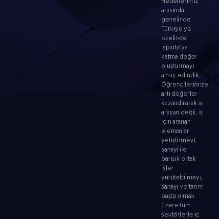
Hedeflerimiz
arasında
genelinde
Türkiye’ye,
özelinde
Isparta’ya
katma değer
oluşturmayı
amaç edindik.
Öğrencilerimize
artı değerler
kazandırarak iş
arayan değil, iş
için aranan
elemanlar
yetiştirmeyi,
sanayi ile
barışık ortak
işler
yürütebilmeyi,
sanayi ve tarım
başta olmak
üzere tüm
sektörlerle iç