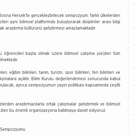
osna Hersek'te gerçekleştirilecek sempozyum; farklı ülkelerden
leri aynı bilimsel platformda buluşturarak disiplinler arası bilgi
ortak araştırma kültürünü geliştirmeyi amaçlamaktadır.
tü öğrencileri başta olmak üzere bilimsel çalışma yürüten tüm
lmektedir.
i, eğitim bilimleri, tarım, turizm, spor bilimleri, fen bilimleri ve
lışmalara açıktır. Bilim Kurulu değerlendirmesi sonucunda kabul
unulacak, ayrıca sempozyumun yayın politikası kapsamında çeşitli
elerden araştırmacılarla ortak çalışmalar geliştirmek ve bilimsel
sizleri bu önemli organizasyona katılmaya davet ediyoruz.
lar Sempozyumu