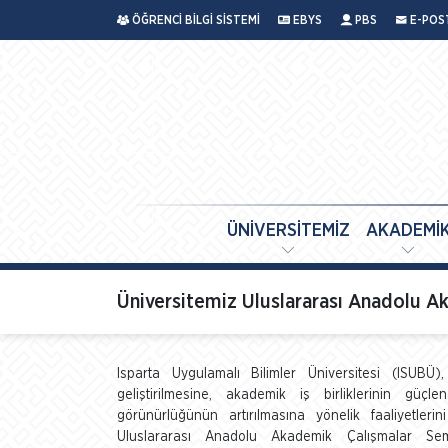
ÖĞRENCİ BİLGİ SİSTEMİ
EBYS
PBS
E-POS
ÜNİVERSİTEMİZ
AKADEMİ
Üniversitemiz Uluslararası Anadolu
Isparta Uygulamalı Bilimler Üniversitesi (ISUBÜ)
geliştirilmesine, akademik iş birliklerinin güçle
görünürlüğünün artırılmasına yönelik faaliyetlerin
Uluslararası Anadolu Akademik Çalışmalar Se