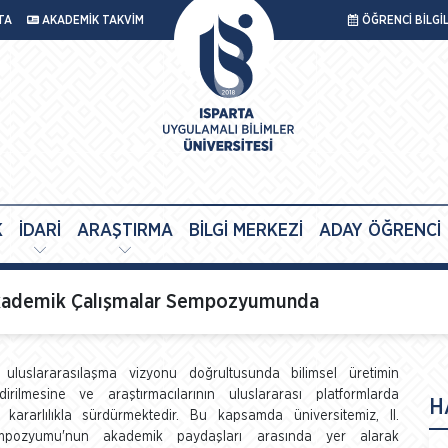
TA
AKADEMİK TAKVİM
ÖĞRENCİ BİLGİ
K
İDARİ
ARAŞTIRMA
BİLGİ MERKEZİ
ADAY ÖĞRENCİ
 Akademik Çalışmalar Sempozyumunda
, uluslararasılaşma vizyonu doğrultusunda bilimsel üretimin
ndirilmesine ve araştırmacılarının uluslararası platformlarda
H
i kararlılıkla sürdürmektedir. Bu kapsamda üniversitemiz, II.
mpozyumu'nun akademik paydaşları arasında yer alarak