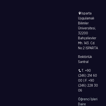
Isparta
Uygulamalı
Bilimler
Üniversitesi,
32200
Bahçelievler
Mh. 143. Cd.
No:2 ISPARTA
Rektörlük
Santral
T. +90
(246) 214 60
00 | F. +90
(246) 228 30
06
Öğrenci İşleri
Daire