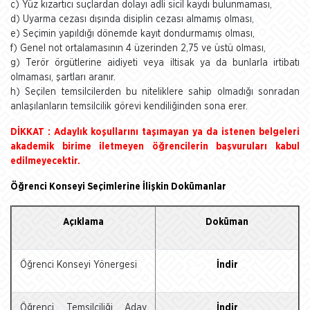
c) Yüz kızartıcı suçlardan dolayı adli sicil kaydı bulunmaması,
d) Uyarma cezası dışında disiplin cezası almamış olması,
e) Seçimin yapıldığı dönemde kayıt dondurmamış olması,
f) Genel not ortalamasının 4 üzerinden 2,75 ve üstü olması,
g) Terör örgütlerine aidiyeti veya iltisak ya da bunlarla irtibatı
olmaması, şartları aranır.
h) Seçilen temsilcilerden bu niteliklere sahip olmadığı sonradan
anlaşılanların temsilcilik görevi kendiliğinden sona erer.
DİKKAT : Adaylık koşullarını taşımayan ya da istenen belgeleri
akademik birime iletmeyen öğrencilerin başvuruları kabul
edilmeyecektir.
Öğrenci Konseyi Seçimlerine İlişkin Dokümanlar
Açıklama
Doküman
Öğrenci Konseyi Yönergesi
İndir
Öğrenci Temsilciliği Aday
İndir