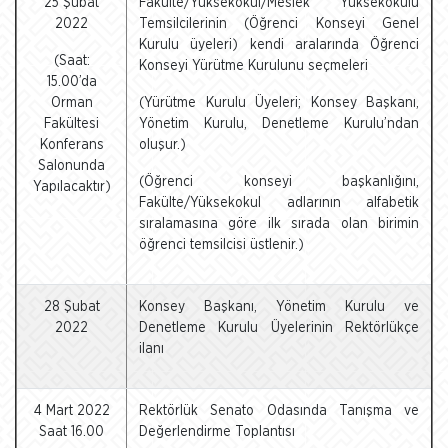
25 Şubat
Fakülte/Yüksekokul/Meslek Yüksekokulu
2022
Temsilcilerinin (Öğrenci Konseyi Genel
Kurulu üyeleri) kendi aralarında Öğrenci
(Saat:
Konseyi Yürütme Kurulunu seçmeleri
15.00’da
Orman
(Yürütme Kurulu Üyeleri; Konsey Başkanı,
Fakültesi
Yönetim Kurulu, Denetleme Kurulu’ndan
Konferans
oluşur.)
Salonunda
(Öğrenci konseyi başkanlığını,
Yapılacaktır)
Fakülte/Yüksekokul adlarının alfabetik
sıralamasına göre ilk sırada olan birimin
öğrenci temsilcisi üstlenir.)
28 Şubat
Konsey Başkanı, Yönetim Kurulu ve
2022
Denetleme Kurulu Üyelerinin Rektörlükçe
ilanı
4 Mart 2022
Rektörlük Senato Odasında Tanışma ve
Saat 16.00
Değerlendirme Toplantısı