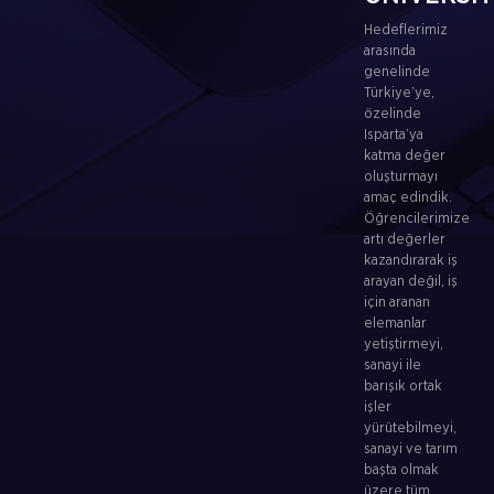
Hedeflerimiz
arasında
genelinde
Türkiye’ye,
özelinde
Isparta’ya
katma değer
oluşturmayı
amaç edindik.
Öğrencilerimize
artı değerler
kazandırarak iş
arayan değil, iş
için aranan
elemanlar
yetiştirmeyi,
sanayi ile
barışık ortak
işler
yürütebilmeyi,
sanayi ve tarım
başta olmak
üzere tüm