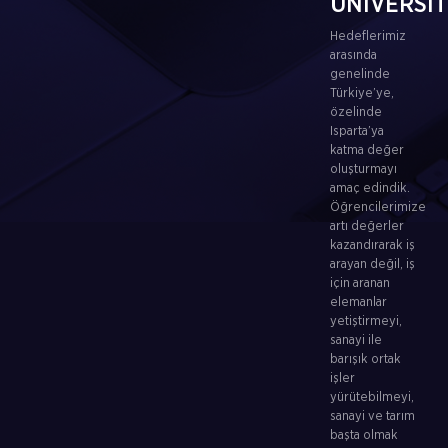
ÜNİVERSİ
Hedeflerimiz
arasında
genelinde
Türkiye’ye,
özelinde
Isparta’ya
katma değer
oluşturmayı
amaç edindik.
Öğrencilerimize
artı değerler
kazandırarak iş
arayan değil, iş
için aranan
elemanlar
yetiştirmeyi,
sanayi ile
barışık ortak
işler
yürütebilmeyi,
sanayi ve tarım
başta olmak