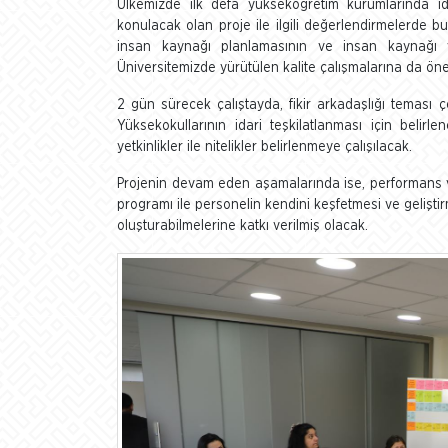
Ülkemizde ilk defa yükseköğretim kurumlarında id
konulacak olan proje ile ilgili değerlendirmelerde bul
insan kaynağı planlamasının ve insan kaynağı va
Üniversitemizde yürütülen kalite çalışmalarına da önem
2 gün sürecek çalıştayda, fikir arkadaşlığı teması 
Yüksekokullarının idari teşkilatlanması için belirl
yetkinlikler ile nitelikler belirlenmeye çalışılacak.
Projenin devam eden aşamalarında ise, performans v
programı ile personelin kendini keşfetmesi ve gelişti
oluşturabilmelerine katkı verilmiş olacak.