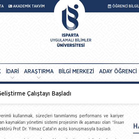
TA
AKADEMİK TAKVİM
ÖĞRENCİ BİLGİ
K
İDARİ
ARAŞTIRMA
BİLGİ MERKEZİ
ADAY ÖĞRENCİ
eliştirme Çalıştayı Başladı
verimli kullanmak, süreçleri tanımlanmış performans ve kariyer
nsan kaynakları yönetimi sistemi projesinin ilk aşaması olan
“İnsan
H
ktörü Prof. Dr. Yılmaz Çatal’ın açılış konuşmasıyla başladı.