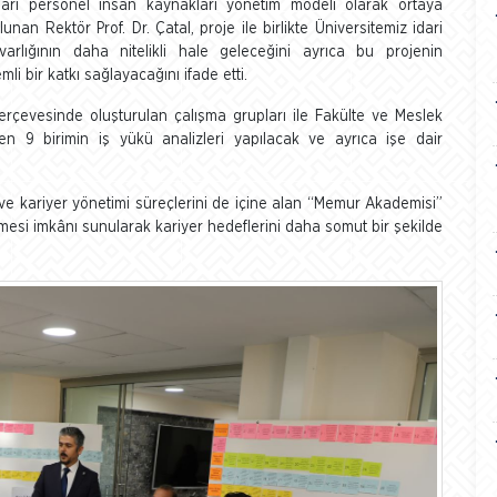
ari personel insan kaynakları yönetim modeli olarak ortaya
unan Rektör Prof. Dr. Çatal, proje ile birlikte Üniversitemiz idari
rlığının daha nitelikli hale geleceğini ayrıca bu projenin
li bir katkı sağlayacağını ifade etti.
çerçevesinde oluşturulan çalışma grupları ile Fakülte ve Meslek
enen 9 birimin iş yükü analizleri yapılacak ve ayrıca işe dair
e kariyer yönetimi süreçlerini de içine alan “Memur Akademisi”
rmesi imkânı sunularak kariyer hedeflerini daha somut bir şekilde