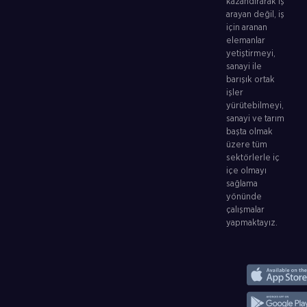
kazandırarak iş
arayan değil, iş
için aranan
elemanlar
yetiştirmeyi,
sanayi ile
barışık ortak
işler
yürütebilmeyi,
sanayi ve tarım
başta olmak
üzere tüm
sektörlerle iç
içe olmayı
sağlama
yönünde
çalışmalar
yapmaktayız.