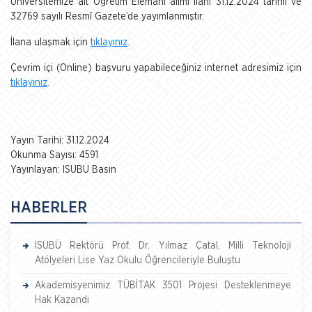
Üniversitemize ait Öğretim Elemanı alımı ilanı 31.12.2024 tarihli ve
32769 sayılı Resmî Gazete’de yayımlanmıştır.
İlana ulaşmak için
tıklayınız
.
Çevrim içi (Online) başvuru yapabileceğiniz internet adresimiz için
tıklayınız
.
Yayın Tarihi: 31.12.2024
Okunma Sayısı: 4591
Yayınlayan: ISUBU Basın
HABERLER
ISUBÜ Rektörü Prof. Dr. Yılmaz Çatal, Milli Teknoloji
Atölyeleri Lise Yaz Okulu Öğrencileriyle Buluştu
Akademisyenimiz TÜBİTAK 3501 Projesi Desteklenmeye
Hak Kazandı