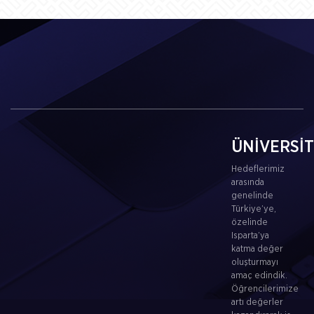
ÜNİVERSİ
Hedeflerimiz
arasında
genelinde
Türkiye’ye,
özelinde
Isparta’ya
katma değer
oluşturmayı
amaç edindik.
Öğrencilerimize
artı değerler