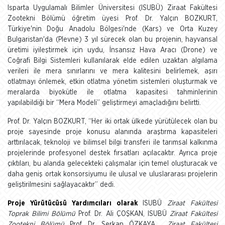
Isparta Uygulamalı Bilimler Üniversitesi (ISUBÜ) Ziraat Fakültesi
Zootekni Bölümü öğretim üyesi Prof. Dr. Yalçın BOZKURT,
Türkiye'nin Doğu Anadolu Bölgesi'nde (Kars) ve Orta Kuzey
Bulgaristan'da (Plevne) 3 yıl sürecek olan bu projenin, hayvansal
üretimi iyileştirmek için uydu, İnsansız Hava Aracı (Drone) ve
Coğrafi Bilgi Sistemleri kullanılarak elde edilen uzaktan algılama
verileri ile mera sınırlarını ve mera kalitesini belirlemek, aşırı
otlatmayı önlemek, etkin otlatma yönetim sistemleri oluşturmak ve
meralarda biyokütle ile otlatma kapasitesi tahminlerinin
yapılabildiği bir “Mera Modeli” geliştirmeyi amaçladığını belirtti.
Prof. Dr. Yalçın BOZKURT, “Her iki ortak ülkede yürütülecek olan bu
proje sayesinde proje konusu alanında araştırma kapasiteleri
arttırılacak, teknoloji ve bilimsel bilgi transferi ile tarımsal kalkınma
projelerinde profesyonel destek fırsatları açılacaktır. Ayrıca proje
çıktıları, bu alanda gelecekteki çalışmalar için temel oluşturacak ve
daha geniş ortak konsorsiyumu ile ulusal ve uluslararası projelerin
geliştirilmesini sağlayacaktır” dedi.
Proje Yürütücüsü Yardımcıları olarak
ISUBÜ
Ziraat Fakültesi
Toprak Bilimi Bölümü
Prof. Dr. Ali ÇOŞKAN, ISUBÜ
Ziraat Fakültesi
Zootekni Bölümü
Prof. Dr. Serkan ÖZKAYA,
Ziraat Fakültesi