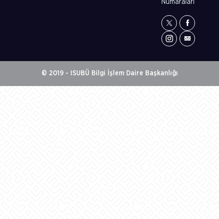
Numaraları
© 2019 - ISUBÜ Bilgi İşlem Daire Başkanlığı