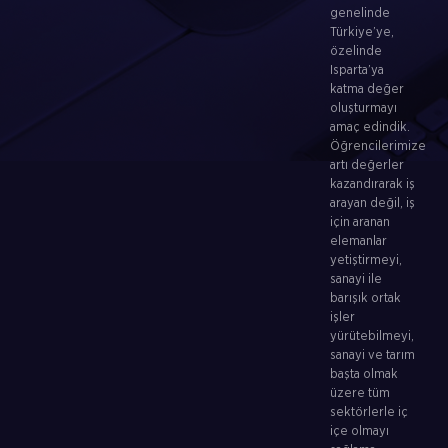
genelinde
Türkiye’ye,
özelinde
Isparta’ya
katma değer
oluşturmayı
amaç edindik.
Öğrencilerimize
artı değerler
kazandırarak iş
arayan değil, iş
için aranan
elemanlar
yetiştirmeyi,
sanayi ile
barışık ortak
işler
yürütebilmeyi,
sanayi ve tarım
başta olmak
üzere tüm
sektörlerle iç
içe olmayı