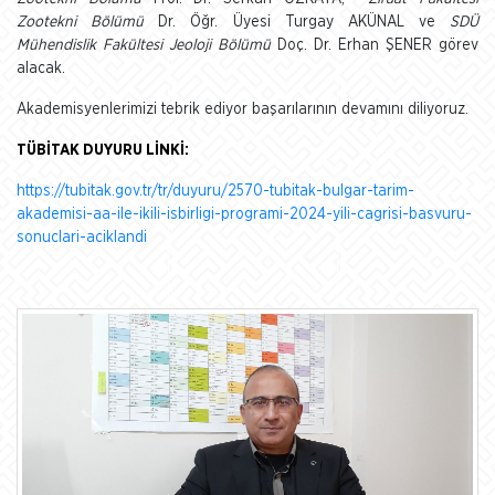
Zootekni Bölümü
Dr. Öğr. Üyesi Turgay AKÜNAL ve
SDÜ
Mühendislik Fakültesi Jeoloji Bölümü
Doç. Dr. Erhan ŞENER görev
alacak.
Akademisyenlerimizi tebrik ediyor başarılarının devamını diliyoruz.
TÜBİTAK DUYURU LİNKİ:
https://tubitak.gov.tr/tr/duyuru/2570-tubitak-bulgar-tarim-
akademisi-aa-ile-ikili-isbirligi-programi-2024-yili-cagrisi-basvuru-
sonuclari-aciklandi