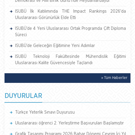
Demokrasi ve Millî Birlik Günü’nde Meydanlardaydı
ISUBÜ İlk Katılımında THE Impact Rankings 2026'da
Uluslararası Görünürlük Elde Etti
ISUBÜ’de 4 Yeni Uluslararası Ortak Programda Çift Diploma
Süreci
ISUBÜ’de Geleceğin Eğitimine Yeni Adımlar
ISUBÜ Teknoloji Fakültesinde Mühendislik Eğitimi
Uluslararası Kalite Güvencesiyle Taçlandı
» Tüm Haberler
DUYURULAR
Türkçe Yeterlik Sınavı Duyurusu
Uluslararası öğrenci 2. Yerleştirme Başvuruları Başlamıştır
Grafik Tasarımı Programı 2026 Bahar Dönemi Çevrim İçi Yıl