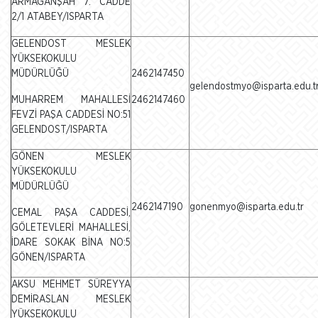
ARMAĞANŞAH 7. CADDE
2/1 ATABEY/ISPARTA
GELENDOST MESLEK
YÜKSEKOKULU
MÜDÜRLÜĞÜ
2462147450
gelendostmyo@isparta.edu.t
MUHARREM MAHALLESİ
2462147460
FEVZİ PAŞA CADDESİ NO:51
GELENDOST/ISPARTA
GÖNEN MESLEK
YÜKSEKOKULU
MÜDÜRLÜĞÜ
2462147190
gonenmyo@isparta.edu.tr
CEMAL PAŞA CADDESİ,
GÖLETEVLERİ MAHALLESİ,
İDARE SOKAK BİNA NO:5
GÖNEN/ISPARTA
AKSU MEHMET SÜREYYA
DEMİRASLAN MESLEK
YÜKSEKOKULU