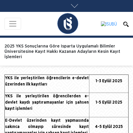
2025 YKS Sonuçlarına Göre Isparta Uygulamalı Bilimler
Üniversitesine Kayıt Hakkı Kazanan Adayların Kesin Kayıt
İşlemleri
YKS ile yerleştirilen öğrencilerin e-devlet
1-3 Eylül 2025
üzerinden ilk kayıtları
YKS ile yerleştirilen öğrencilerden e-
devlet kaydı yaptıramayanlar için şahsen
1-5 Eylül 2025
kayıt işlemleri
E-Devlet üzerinden kayıt yapmasında
sakınca olmayıp süresinde kayıt
4-5 Eylül 2025