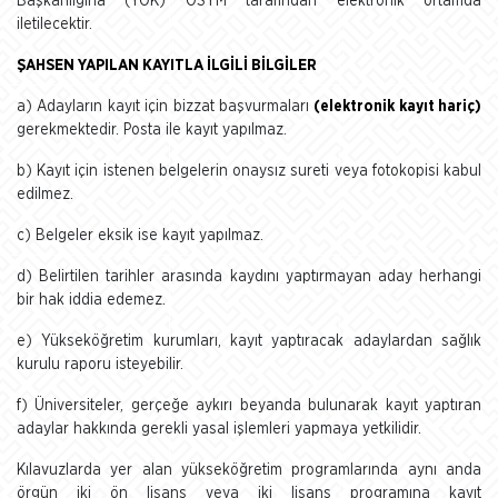
Başkanlığına (YÖK) ÖSYM tarafından elektronik ortamda
iletilecektir.
ŞAHSEN YAPILAN KAYITLA İLGİLİ BİLGİLER
a) Adayların kayıt için bizzat başvurmaları
(elektronik kayıt hariç)
gerekmektedir. Posta ile kayıt yapılmaz.
b) Kayıt için istenen belgelerin onaysız sureti veya fotokopisi kabul
edilmez.
c) Belgeler eksik ise kayıt yapılmaz.
d) Belirtilen tarihler arasında kaydını yaptırmayan aday herhangi
bir hak iddia edemez.
e) Yükseköğretim kurumları, kayıt yaptıracak adaylardan sağlık
kurulu raporu isteyebilir.
f) Üniversiteler, gerçeğe aykırı beyanda bulunarak kayıt yaptıran
adaylar hakkında gerekli yasal işlemleri yapmaya yetkilidir.
Kılavuzlarda yer alan yükseköğretim programlarında aynı anda
örgün iki ön lisans veya iki lisans programına kayıt