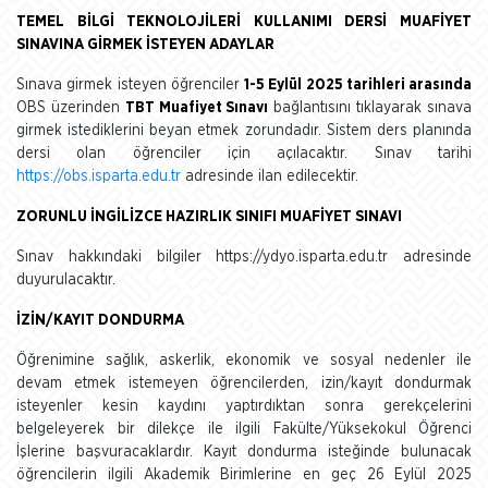
TEMEL BİLGİ TEKNOLOJİLERİ KULLANIMI DERSİ MUAFİYET
SINAVINA GİRMEK İSTEYEN ADAYLAR
Sınava girmek isteyen öğrenciler
1-5 Eylül 2025 tarihleri arasında
OBS üzerinden
TBT Muafiyet Sınavı
bağlantısını tıklayarak sınava
girmek istediklerini beyan etmek zorundadır. Sistem ders planında
dersi olan öğrenciler için açılacaktır. Sınav tarihi
https://obs.isparta.edu.tr
adresinde ilan edilecektir.
ZORUNLU İNGİLİZCE HAZIRLIK SINIFI MUAFİYET SINAVI
Sınav hakkındaki bilgiler https://ydyo.isparta.edu.tr adresinde
duyurulacaktır.
İZİN/KAYIT DONDURMA
Öğrenimine sağlık, askerlik, ekonomik ve sosyal nedenler ile
devam etmek istemeyen öğrencilerden, izin/kayıt dondurmak
isteyenler kesin kaydını yaptırdıktan sonra gerekçelerini
belgeleyerek bir dilekçe ile ilgili Fakülte/Yüksekokul Öğrenci
İşlerine başvuracaklardır. Kayıt dondurma isteğinde bulunacak
öğrencilerin ilgili Akademik Birimlerine en geç 26 Eylül 2025