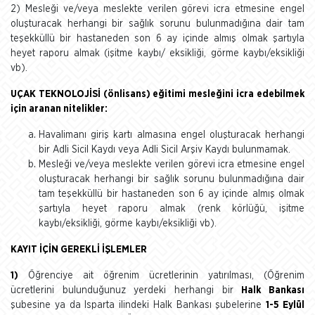
2) Mesleği ve/veya meslekte verilen görevi icra etmesine engel
oluşturacak herhangi bir sağlık sorunu bulunmadığına dair tam
teşekküllü bir hastaneden son 6 ay içinde almış olmak şartıyla
heyet raporu almak (işitme kaybı/ eksikliği, görme kaybı/eksikliği
vb).
UÇAK TEKNOLOJİSİ (önlisans) eğitimi mesleğini icra edebilmek
için aranan nitelikler:
Havalimanı giriş kartı almasına engel oluşturacak herhangi
bir Adli Sicil Kaydı veya Adli Sicil Arşiv Kaydı bulunmamak.
Mesleği ve/veya meslekte verilen görevi icra etmesine engel
oluşturacak herhangi bir sağlık sorunu bulunmadığına dair
tam teşekküllü bir hastaneden son 6 ay içinde almış olmak
şartıyla heyet raporu almak (renk körlüğü, işitme
kaybı/eksikliği, görme kaybı/eksikliği vb).
KAYIT İÇİN GEREKLİ İŞLEMLER
1)
Öğrenciye ait öğrenim ücretlerinin yatırılması, (Öğrenim
ücretlerini bulunduğunuz yerdeki herhangi bir
Halk Bankası
şubesine ya da Isparta ilindeki Halk Bankası şubelerine
1-5 Eylül