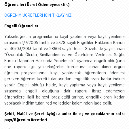
Öğrencileri Ücret Ödemeyecektir.)
ÖĞRENİM ÜCRETLERİ İÇİN TIKLAYINIZ
Engelli Öğrenciler
Yükseköğretim programlarına kayıt yaptırma veya kayıt yenileme
sırasında 1/7/2005 tarihli ve 5378 sayılı Engelliler Hakkında Kanun
ve 30/03/2013 tarihli ve 28603 sayılı Resmi Gazete'de yayımlanan
“Özürlülük Ölçütü, Sınıflandırması ve Özürlülere Verilecek Sağlık
Kurulu Raporları Hakkında Yönetmelik” uyarınca engelli olduğuna
dair raporu ilgili yükseköğretim kurumuna sunan ikinci örgün
öğretim programlarına kayıt yaptıracak öğrencilerin ödemesi
gereken öğrenim ücreti tutarlarından, engellilik oranı kadar indirim
yapılır. Engelli olduğu halde, kayıt yaptırma veya kayıt yenileme
sırasında engelli olduğuna dair raporu ibraz edemeyen
öğrencilere, ilgili belgeyi ibraz ettiği tarihte, engellilik oranı kadar
yapılacak indirim tutarı red ve iadeler kaleminden iade edilir.
Şehit, Malül ve Şeref Aylığı alanlar ile eş ve çocuklarının katkı
payı/öğrenim ücretleri