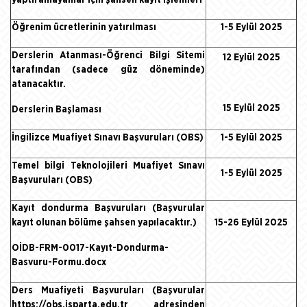
yaptıramayanlar için şahsen kayıt işlemleri
Öğrenim ücretlerinin yatırılması
1-5 Eylül 2025
Derslerin Atanması-Öğrenci Bilgi Sitemi
12 Eylül 2025
tarafından (
sadece güz döneminde
)
atanacaktır.
15 Eylül 2025
Derslerin Başlaması
İngilizce Muafiyet Sınavı Başvuruları (OBS)
1-5 Eylül 2025
Temel bilgi Teknolojileri Muafiyet Sınavı
1-5 Eylül 2025
Başvuruları (OBS)
Kayıt dondurma Başvuruları (Başvurular
kayıt olunan bölüme şahsen yapılacaktır.)
15-26 Eylül 2025
OİDB-FRM-0017-Kayıt-Dondurma-
Basvuru-Formu.docx
Ders Muafiyeti Başvuruları (Başvurular
https://obs.isparta.edu.tr
adresinden