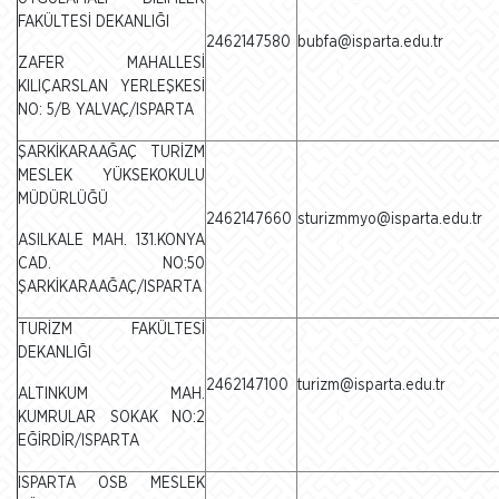
FAKÜLTESİ DEKANLIĞI
2462147580
bubfa@isparta.edu.tr
ZAFER MAHALLESİ
KILIÇARSLAN YERLEŞKESİ
NO: 5/B YALVAÇ/ISPARTA
ŞARKİKARAAĞAÇ TURİZM
MESLEK YÜKSEKOKULU
MÜDÜRLÜĞÜ
2462147660
sturizmmyo@isparta.edu.tr
ASILKALE MAH. 131.KONYA
CAD. NO:50
ŞARKİKARAAĞAÇ/ISPARTA
TURİZM FAKÜLTESİ
DEKANLIĞI
2462147100
turizm@isparta.edu.tr
ALTINKUM MAH.
KUMRULAR SOKAK NO:2
EĞİRDİR/ISPARTA
ISPARTA OSB MESLEK