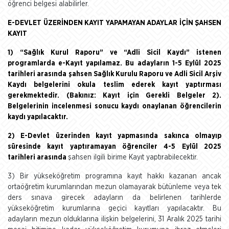
öğrenci belgesi alabilirler.
E-DEVLET ÜZERİNDEN KAYIT YAPAMAYAN ADAYLAR İÇİN ŞAHSEN
KAYIT
1) “Sağlık Kurul Raporu” ve “Adli Sicil Kaydı” istenen
programlarda e-Kayıt yapılamaz. Bu adayların 1-5 Eylül 2025
tarihleri arasında
şahsen Sağlık Kurulu Raporu ve Adli Sicil Arşiv
Kaydı belgelerini okula teslim ederek kayıt yaptırması
gerekmektedir. (Bakınız: Kayıt için Gerekli Belgeler 2).
Belgelerinin incelenmesi sonucu kaydı onaylanan öğrencilerin
kaydı yapılacaktır.
2) E-Devlet üzerinden kayıt yapmasında sakınca olmayıp
süresinde kayıt yaptıramayan öğrenciler 4-5 Eylül 2025
tarihleri arasında
şahsen ilgili birime Kayıt yaptırabilecektir.
3) Bir yükseköğretim programına kayıt hakkı kazanan ancak
ortaöğretim kurumlarından mezun olamayarak bütünleme veya tek
ders sınava girecek adayların da belirlenen tarihlerde
yükseköğretim kurumlarına geçici kayıtları yapılacaktır. Bu
adayların mezun olduklarına ilişkin belgelerini, 31 Aralık 2025 tarihi