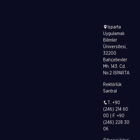
Isparta
Uygulamalı
Bilimler
Üniversitesi,
32200
Bahçelievler
Mh. 143. Cd.
No:2 ISPARTA
Rektörlük
Santral
T. +90
(246) 214 60
00 | F. +90
(246) 228 30
06