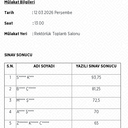
Mülakat Bilgileri
Tarih :
12.03.2026 Perşembe
Saat :
13.00
Mülakat Yeri :
Rektörlük Toplantı Salonu
SINAV SONUCU
S.N.
ADI SOYADI
YAZILI SINAV SONUCU
1
S***** K***
93,75
2
B**** Ç*****
81,25
3
M**** Ş****
72,5
4
A**** Ş****
70
5
Z****** K***** C*****
65