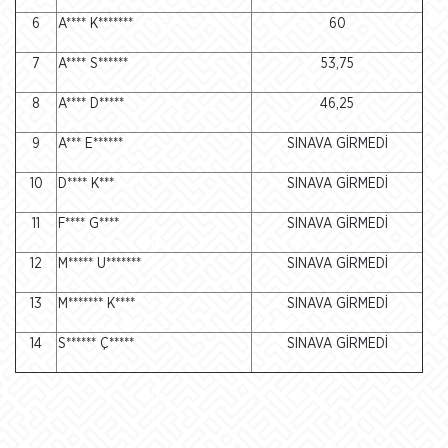
6
A**** K*******
60
7
A**** S******
53,75
8
A**** D*****
46,25
9
A*** E******
SINAVA GİRMEDİ
10
D**** K***
SINAVA GİRMEDİ
11
F**** G****
SINAVA GİRMEDİ
12
M***** U*******
SINAVA GİRMEDİ
13
M******* K****
SINAVA GİRMEDİ
14
S****** Ç*****
SINAVA GİRMEDİ