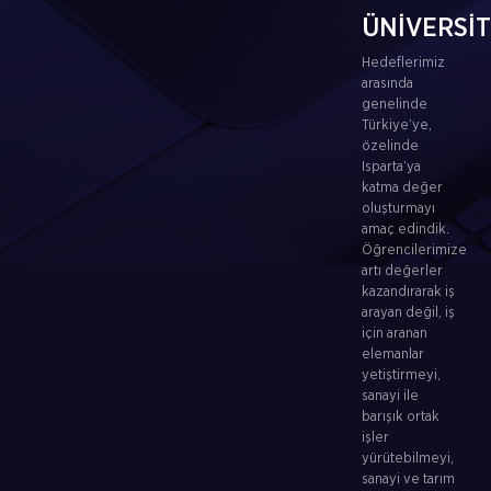
ÜNİVERSİ
Hedeflerimiz
arasında
genelinde
Türkiye’ye,
özelinde
Isparta’ya
katma değer
oluşturmayı
amaç edindik.
Öğrencilerimize
artı değerler
kazandırarak iş
arayan değil, iş
için aranan
elemanlar
yetiştirmeyi,
sanayi ile
barışık ortak
işler
yürütebilmeyi,
sanayi ve tarım