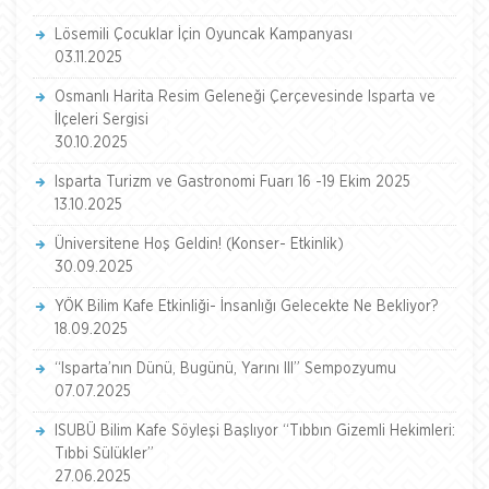
Lösemili Çocuklar İçin Oyuncak Kampanyası
03.11.2025
Osmanlı Harita Resim Geleneği Çerçevesinde Isparta ve
İlçeleri Sergisi
30.10.2025
Isparta Turizm ve Gastronomi Fuarı 16 -19 Ekim 2025
13.10.2025
Üniversitene Hoş Geldin! (Konser- Etkinlik)
30.09.2025
YÖK Bilim Kafe Etkinliği- İnsanlığı Gelecekte Ne Bekliyor?
18.09.2025
“Isparta’nın Dünü, Bugünü, Yarını III” Sempozyumu
07.07.2025
ISUBÜ Bilim Kafe Söyleşi Başlıyor “Tıbbın Gizemli Hekimleri:
Tıbbi Sülükler”
27.06.2025