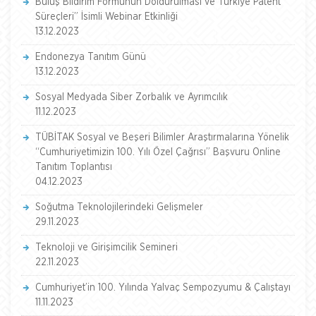
Buluş Bildirim Formunun Doldurulması ve Türkiye Patent
Süreçleri” İsimli Webinar Etkinliği
13.12.2023
Endonezya Tanıtım Günü
13.12.2023
Sosyal Medyada Siber Zorbalık ve Ayrımcılık
11.12.2023
TÜBİTAK Sosyal ve Beşeri Bilimler Araştırmalarına Yönelik
“Cumhuriyetimizin 100. Yılı Özel Çağrısı” Başvuru Online
Tanıtım Toplantısı
04.12.2023
Soğutma Teknolojilerindeki Gelişmeler
29.11.2023
Teknoloji ve Girişimcilik Semineri
22.11.2023
Cumhuriyet’in 100. Yılında Yalvaç Sempozyumu & Çalıştayı
11.11.2023