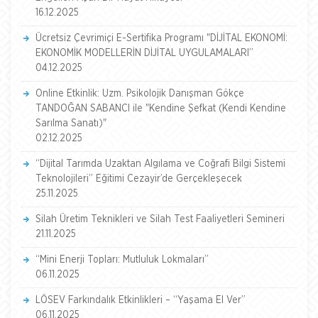
16.12.2025
Ücretsiz Çevrimiçi E-Sertifika Programı "DİJİTAL EKONOMİ:
EKONOMİK MODELLERİN DİJİTAL UYGULAMALARI”
04.12.2025
Online Etkinlik: Uzm. Psikolojik Danışman Gökçe
TANDOĞAN SABANCI ile "Kendine Şefkat (Kendi Kendine
Sarılma Sanatı)"
02.12.2025
“Dijital Tarımda Uzaktan Algılama ve Coğrafi Bilgi Sistemi
Teknolojileri” Eğitimi Cezayir’de Gerçekleşecek
25.11.2025
Silah Üretim Teknikleri ve Silah Test Faaliyetleri Semineri
21.11.2025
“Mini Enerji Topları: Mutluluk Lokmaları”
06.11.2025
LÖSEV Farkındalık Etkinlikleri – “Yaşama El Ver”
06.11.2025