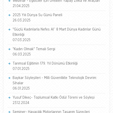
Webinar - Eğiticiler İçin Üretken Yapay Zeka ve Araçları
21.04.2025
2025 Yılı Dünya Su Günü Paneli
26.03.2025
"Güçlü Kadınlarla Nefes Al” 8 Mart Dünya Kadınlar Günü
Etkinliği
07.03.2025
"Kadın Olmak" Temalı Sergi
06.03.2025
Tarımsal Eğitimin 179. Yıl Dönümü Etkinliği
07.01.2025
Baykar Söyleşileri - Milli Güvenlikte Teknolojik Devrim:
Sihalar
06.01.2025
Yusuf Dikeç- Toplumsal Katkı Ödül Töreni ve Söyleşi
23.12.2024
Seminer- Havacılık Motorlarının Tasarım Süreçleri