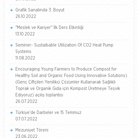
Grafik Sanatında 3. Boyut
26.10.2022
"Meslek ve Kariyer" İlk Ders Etkinliği
13.10.2022
Seminer- Sustaibable Utilization Of CO2 Heat Pump
Systems
11.08.2022
Encouraging Young Farmers to Produce Compost for
Healthy Soil and Organic Food Using Innovative Solutions)
(Genç Çiftçileri Yenilikçi Çözümler Kullanarak Sağlıklı
Toprak ve Organik Gıda için Kompost Üretmeye Teşvik
Ediyoruz) açılış toplantısı
26.07.2022
Türkiye'de Darbeler ve 15 Temmuz
07.07.2022
Mezuniyet Töreni
23.06.2022