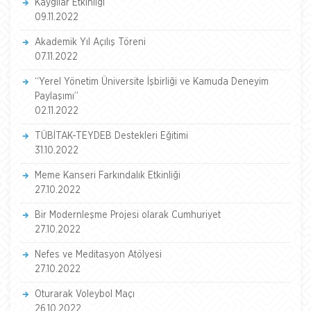
Kaygılar Etkinliği
09.11.2022
Akademik Yıl Açılış Töreni
07.11.2022
“Yerel Yönetim Üniversite İşbirliği ve Kamuda Deneyim
Paylaşımı”
02.11.2022
TÜBİTAK-TEYDEB Destekleri Eğitimi
31.10.2022
Meme Kanseri Farkındalık Etkinliği
27.10.2022
Bir Modernleşme Projesi olarak Cumhuriyet
27.10.2022
Nefes ve Meditasyon Atölyesi
27.10.2022
Oturarak Voleybol Maçı
26.10.2022