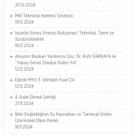
20.12.2024
Milli Teknoloji Hamlesi Söyleşisi
19.12.2024
Isparta Güneş Enerjisi Buluşması: Teknoloji, Tarım ve
Sürdürülebilirlik
18.12.2024
Amazon Başkan Yardımcısı Doç. Dr. Ruhi SARIKAYA ile
“Yapay Genel Zekâya Giden Yol”
12.12.2024
Eğirdir MYO 3. İstihdam Fuarı'24
12.12.2024
4. Balık Ekmek Şenliği
27.11.2024
İklim Değişikliğinin Su Kaynakları ve Tarımsal Üretim
Üzerindeki Etkisi Paneli
18.11.2024