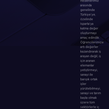
Hedeflerimiz
arasında
genelinde
Türkiye’ye,
özelinde
Isparta’ya
katma değer
oluşturmayı
amaç edindik.
Öğrencilerimize
artı değerler
kazandırarak iş
arayan değil, iş
için aranan
elemanlar
yetiştirmeyi,
sanayi ile
barışık ortak
işler
yürütebilmeyi,
sanayi ve tarım
başta olmak
üzere tüm
sektörlerle iç