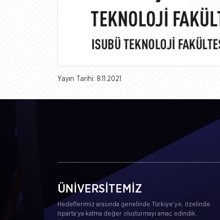
Yayın Tarihi: 8.11.2021
ÜNİVERSİTEMİZ
Hedeflerimiz arasında genelinde Türkiye’ye, özelinde
Isparta’ya katma değer oluşturmayı amaç edindik.