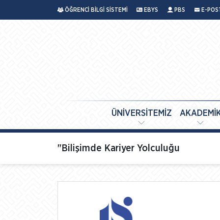
ÖĞRENCİ BİLGİ SİSTEMİ
EBYS
PBS
E-POS
ÜNİVERSİTEMİZ
AKADEMİ
"Bilişimde Kariyer Yolculuğu