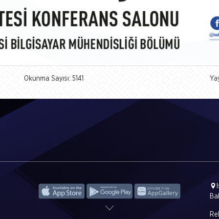
Okunma Sayısı: 5141
Ya
Ba
Rek