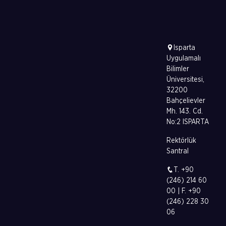
Isparta
Uygulamalı
Bilimler
Üniversitesi,
32200
Bahçelievler
Mh. 143. Cd.
No:2 ISPARTA
Rektörlük
Santral
T. +90
(246) 214 60
00 | F. +90
(246) 228 30
06