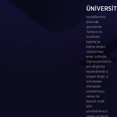
ÜNİVERSİ
Hedeflerimiz
arasında
genelinde
Türkiye’ye,
özelinde
Isparta’ya
katma değer
oluşturmayı
amaç edindik.
Öğrencilerimize
artı değerler
kazandırarak iş
arayan değil, iş
için aranan
elemanlar
yetiştirmeyi,
sanayi ile
barışık ortak
işler
yürütebilmeyi,
sanayi ve tarım