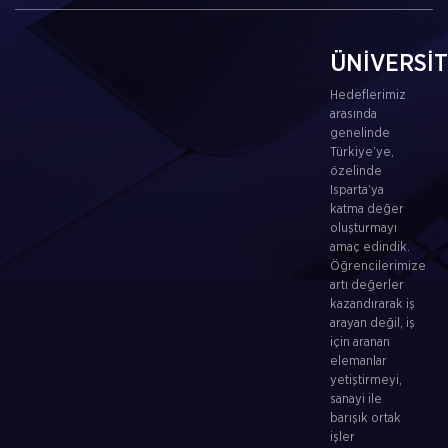
ÜNİVERSİ
Hedeflerimiz
arasında
genelinde
Türkiye’ye,
özelinde
Isparta’ya
katma değer
oluşturmayı
amaç edindik.
Öğrencilerimize
artı değerler
kazandırarak iş
arayan değil, iş
için aranan
elemanlar
yetiştirmeyi,
sanayi ile
barışık ortak
işler