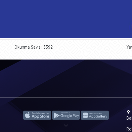
Okunma Sayısı: 5392
Ya
Ba
Rek