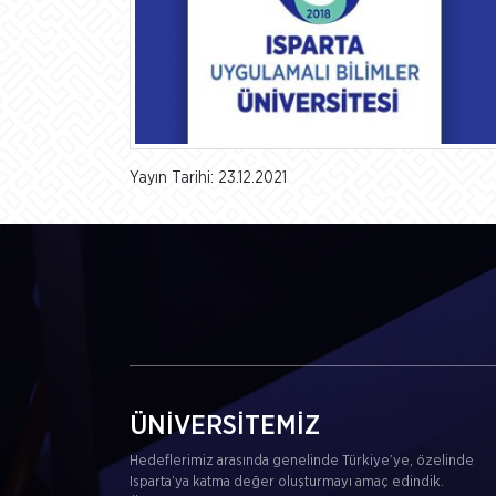
Yayın Tarihi: 23.12.2021
ÜNİVERSİTEMİZ
Hedeflerimiz arasında genelinde Türkiye’ye, özelinde
Isparta’ya katma değer oluşturmayı amaç edindik.