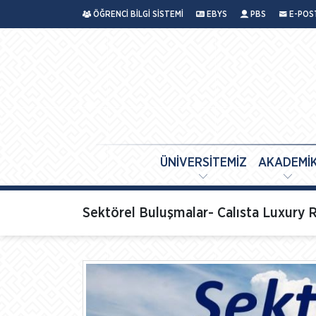
ÖĞRENCİ BİLGİ SİSTEMİ
EBYS
PBS
E-POS
ÜNİVERSİTEMİZ
AKADEMİ
Sektörel Buluşmalar- Calısta Luxury R