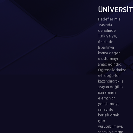
ÜNİVERSİ
Hedeflerimiz
arasında
genelinde
Türkiye’ye,
özelinde
Isparta’ya
katma değer
oluşturmayı
amaç edindik.
Öğrencilerimize
artı değerler
kazandırarak iş
arayan değil, iş
için aranan
elemanlar
yetiştirmeyi,
sanayi ile
barışık ortak
işler
yürütebilmeyi,
sanayi ve tarım