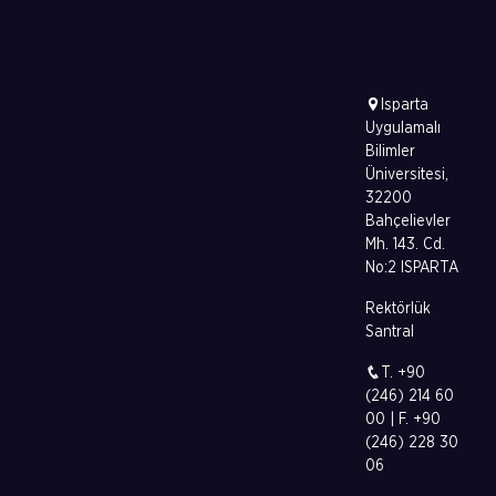
Isparta
Uygulamalı
Bilimler
Üniversitesi,
32200
Bahçelievler
Mh. 143. Cd.
No:2 ISPARTA
Rektörlük
Santral
T. +90
(246) 214 60
00 | F. +90
(246) 228 30
06