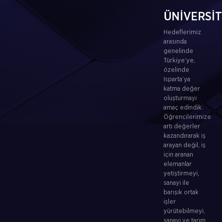
ÜNİVERSİ
Hedeflerimiz
arasında
genelinde
Türkiye’ye,
özelinde
Isparta’ya
katma değer
oluşturmayı
amaç edindik.
Öğrencilerimize
artı değerler
kazandırarak iş
arayan değil, iş
için aranan
elemanlar
yetiştirmeyi,
sanayi ile
barışık ortak
işler
yürütebilmeyi,
sanayi ve tarım