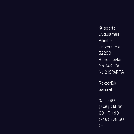
Isparta
Uygulamalı
Bilimler
Üniversitesi,
32200
Bahçelievler
Mh. 143. Cd.
No:2 ISPARTA
Rektörlük
Santral
T. +90
(246) 214 60
00 | F. +90
(246) 228 30
06