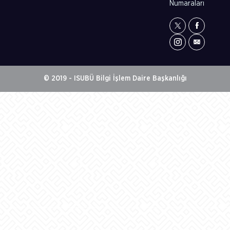
Numaraları
© 2019 - ISUBÜ Bilgi İşlem Daire Başkanlığı