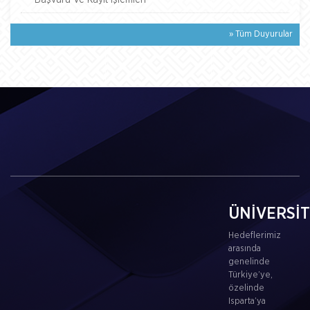
Başvuru Ve Kayıt İşlemleri
» Tüm Duyurular
ÜNİVERSİ
Hedeflerimiz
arasında
genelinde
Türkiye’ye,
özelinde
Isparta’ya