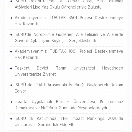
ISUBÜ Rektörü Prof. Dr. Yılmaz Çatal, Milli Teknoloji
Atölyeleri Lise Yaz Okulu Öğrencileriyle Buluştu
Akademisyenimiz TÜBİTAK 3501 Projesi Desteklenmeye
Hak Kazandı
ISUBÜ’de Nörobilimle Güçlenen Aile İletişimi ve Ailelerde
Güvenli Dijitalleşme Söyleşisi Gerçekleştirildi
Akademisyenimiz TÜBİTAK 1001 Projesi Desteklenmeye
Hak Kazandı
Taşkent Devlet Tarım Üniversitesi Heyetinden
Üniversitemize Ziyaret
ISUBÜ ile TDAU Arasındaki İş Birliği Güçlenerek Devam
Ediyor
Isparta Uygulamalı Bilimler Üniversitesi, 15 Temmuz
Demokrasi ve Millî Birlik Günü’nde Meydanlardaydı
ISUBÜ İlk Katılımında THE Impact Rankings 2026'da
Uluslararası Görünürlük Elde Etti