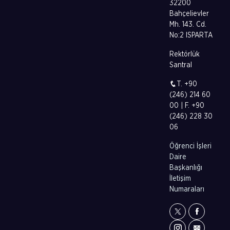
32200
Bahçelievler
Mh. 143. Cd.
No:2 ISPARTA
Rektörlük
Santral
T. +90
(246) 214 60
00 | F. +90
(246) 228 30
06
Öğrenci İşleri
Daire
Başkanlığı
İletişim
Numaraları