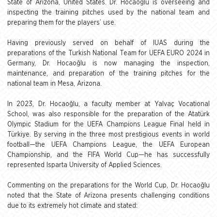
State of Arizona, United States. Dr. Hocaoğlu is overseeing and
inspecting the training pitches used by the national team and
preparing them for the players’ use.
Having previously served on behalf of IUAS during the
preparations of the Turkish National Team for UEFA EURO 2024 in
Germany, Dr. Hocaoğlu is now managing the inspection,
maintenance, and preparation of the training pitches for the
national team in Mesa, Arizona.
In 2023, Dr. Hocaoğlu, a faculty member at Yalvaç Vocational
School, was also responsible for the preparation of the Atatürk
Olympic Stadium for the UEFA Champions League Final held in
Türkiye. By serving in the three most prestigious events in world
football—the UEFA Champions League, the UEFA European
Championship, and the FIFA World Cup—he has successfully
represented Isparta University of Applied Sciences.
Commenting on the preparations for the World Cup, Dr. Hocaoğlu
noted that the State of Arizona presents challenging conditions
due to its extremely hot climate and stated: