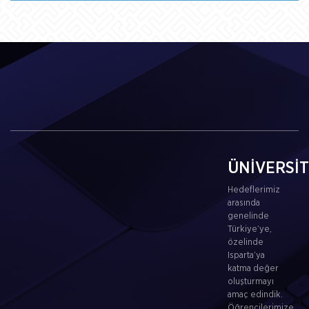
ÜNİVERSİ
Hedeflerimiz
arasında
genelinde
Türkiye’ye,
özelinde
Isparta’ya
katma değer
oluşturmayı
amaç edindik.
Öğrencilerimize