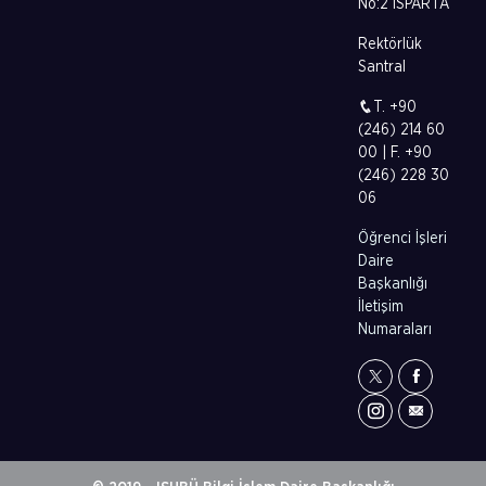
No:2 ISPARTA
Rektörlük
Santral
T. +90
(246) 214 60
00 | F. +90
(246) 228 30
06
Öğrenci İşleri
Daire
Başkanlığı
İletişim
Numaraları