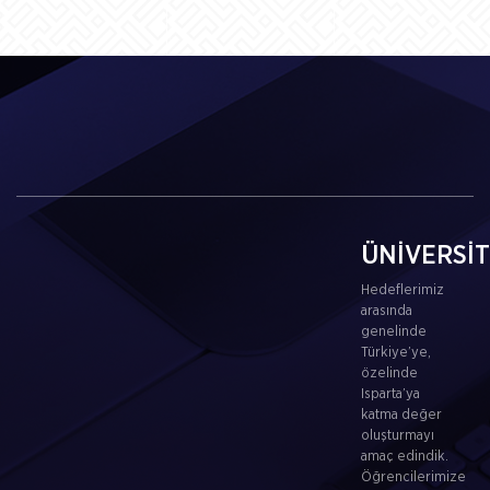
ÜNİVERSİ
Hedeflerimiz
arasında
genelinde
Türkiye’ye,
özelinde
Isparta’ya
katma değer
oluşturmayı
amaç edindik.
Öğrencilerimize