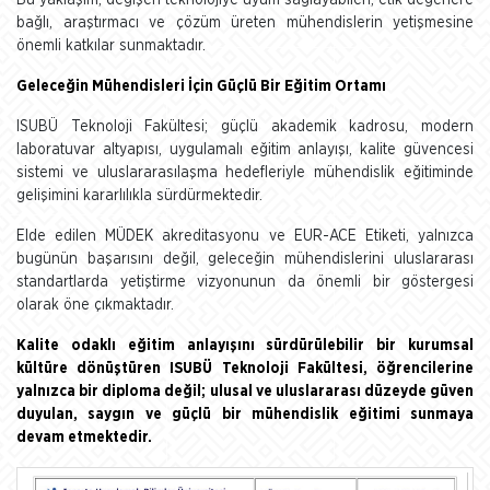
Bu yaklaşım, değişen teknolojiye uyum sağlayabilen, etik değerlere
bağlı, araştırmacı ve çözüm üreten mühendislerin yetişmesine
önemli katkılar sunmaktadır.
Geleceğin Mühendisleri İçin Güçlü Bir Eğitim Ortamı
ISUBÜ Teknoloji Fakültesi; güçlü akademik kadrosu, modern
laboratuvar altyapısı, uygulamalı eğitim anlayışı, kalite güvencesi
sistemi ve uluslararasılaşma hedefleriyle mühendislik eğitiminde
gelişimini kararlılıkla sürdürmektedir.
Elde edilen MÜDEK akreditasyonu ve EUR-ACE Etiketi, yalnızca
bugünün başarısını değil, geleceğin mühendislerini uluslararası
standartlarda yetiştirme vizyonunun da önemli bir göstergesi
olarak öne çıkmaktadır.
Kalite odaklı eğitim anlayışını sürdürülebilir bir kurumsal
kültüre dönüştüren ISUBÜ Teknoloji Fakültesi, öğrencilerine
yalnızca bir diploma değil; ulusal ve uluslararası düzeyde güven
duyulan, saygın ve güçlü bir mühendislik eğitimi sunmaya
devam etmektedir.