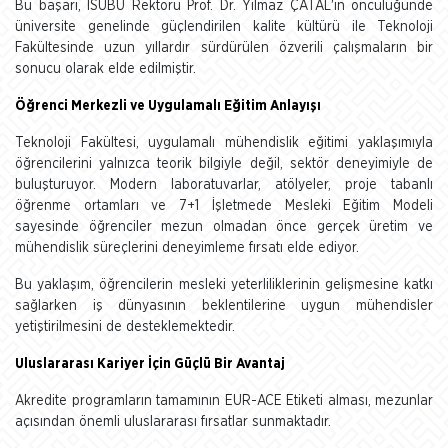
Bu başarı, ISUBÜ Rektörü Prof. Dr. Yılmaz ÇATAL'ın öncülüğünde
üniversite genelinde güçlendirilen kalite kültürü ile Teknoloji
Fakültesinde uzun yıllardır sürdürülen özverili çalışmaların bir
sonucu olarak elde edilmiştir.
Öğrenci Merkezli ve Uygulamalı Eğitim Anlayışı
Teknoloji Fakültesi, uygulamalı mühendislik eğitimi yaklaşımıyla
öğrencilerini yalnızca teorik bilgiyle değil, sektör deneyimiyle de
buluşturuyor. Modern laboratuvarlar, atölyeler, proje tabanlı
öğrenme ortamları ve 7+1 İşletmede Mesleki Eğitim Modeli
sayesinde öğrenciler mezun olmadan önce gerçek üretim ve
mühendislik süreçlerini deneyimleme fırsatı elde ediyor.
Bu yaklaşım, öğrencilerin mesleki yeterliliklerinin gelişmesine katkı
sağlarken iş dünyasının beklentilerine uygun mühendisler
yetiştirilmesini de desteklemektedir.
Uluslararası Kariyer İçin Güçlü Bir Avantaj
Akredite programların tamamının EUR-ACE Etiketi alması, mezunlar
açısından önemli uluslararası fırsatlar sunmaktadır.