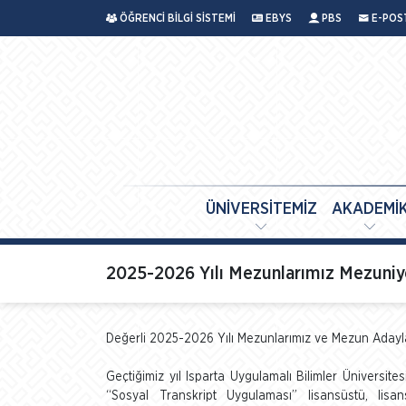
ÖĞRENCİ BİLGİ SİSTEMİ
EBYS
PBS
E-POS
ÜNİVERSİTEMİZ
AKADEMİ
2025-2026 Yılı Mezunlarımız Mezuniyet
Değerli 2025-2026 Yılı Mezunlarımız ve Mezun Adayl
Geçtiğimiz yıl Isparta Uygulamalı Bilimler Üniversite
“Sosyal Transkript Uygulaması” lisansüstü, lisa