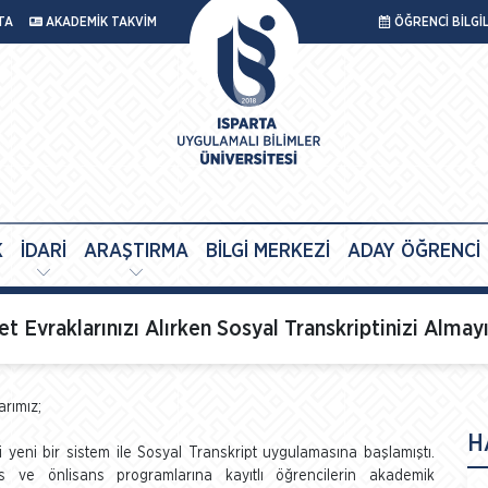
TA
AKADEMİK TAKVİM
ÖĞRENCİ BİLGİ
K
İDARİ
ARAŞTIRMA
BİLGİ MERKEZİ
ADAY ÖĞRENCİ
 Evraklarınızı Alırken Sosyal Transkriptinizi Almay
arımız;
H
si yeni bir sistem ile Sosyal Transkript uygulamasına başlamıştı.
ns ve önlisans programlarına kayıtlı öğrencilerin akademik