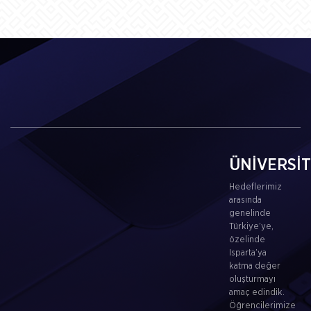
ÜNİVERSİ
Hedeflerimiz
arasında
genelinde
Türkiye’ye,
özelinde
Isparta’ya
katma değer
oluşturmayı
amaç edindik.
Öğrencilerimize