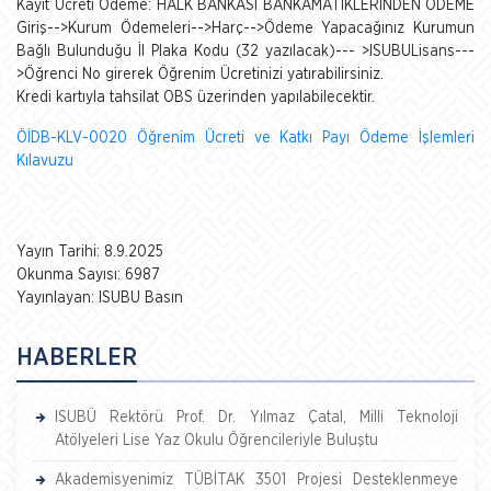
Kayıt Ücreti Ödeme:
HALK BANKASI BANKAMATİKLERİNDEN ÖDEME
Giriş-->Kurum Ödemeleri-->Harç-->Ödeme Yapacağınız Kurumun
Bağlı Bulunduğu İl Plaka Kodu (32 yazılacak)--- >ISUBULisans---
>Öğrenci No girerek Öğrenim Ücretinizi yatırabilirsiniz.
Kredi kartıyla tahsilat OBS üzerinden yapılabilecektir.
ÖİDB-KLV-0020 Öğrenim Ücreti ve Katkı Payı Ödeme İşlemleri
Kılavuzu
Yayın Tarihi: 8.9.2025
Okunma Sayısı: 6987
Yayınlayan: ISUBU Basın
HABERLER
ISUBÜ Rektörü Prof. Dr. Yılmaz Çatal, Milli Teknoloji
Atölyeleri Lise Yaz Okulu Öğrencileriyle Buluştu
Akademisyenimiz TÜBİTAK 3501 Projesi Desteklenmeye