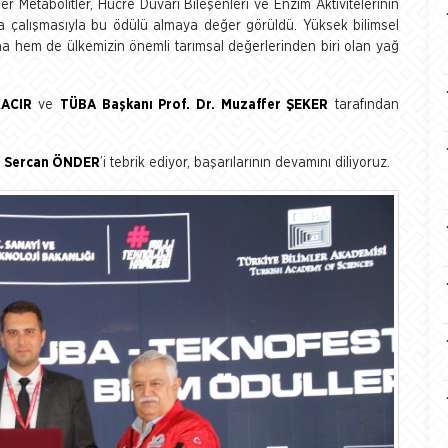
mer Metabolitler, Hücre Duvarı Bileşenleri ve Enzim Aktivitelerinin
ra çalışmasıyla bu ödülü almaya değer görüldü. Yüksek bilimsel
nına hem de ülkemizin önemli tarımsal değerlerinden biri olan yağ
KACIR
ve
TÜBA Başkanı Prof. Dr. Muzaffer ŞEKER
tarafından
si Sercan ÖNDER
’i tebrik ediyor, başarılarının devamını diliyoruz.