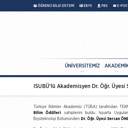
ÖĞRENCİ BİLGİ SİSTEMİ
EBYS
PBS
E-POS
ÜNİVERSİTEMİZ
AKADEMİ
ISUBÜ'lü Akademisyen Dr. Öğr. Üye
Türkiye Bilimler Akademisi (TÜBA) tarafından 
Bilim Ödülleri
sahiplerini buldu. Isparta Uygulama
Biyoteknoloji Bölümünden
Dr. Öğr. Üyesi Sercan Ö