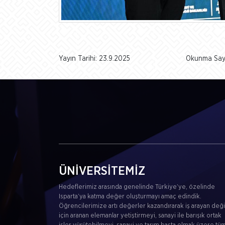
Yayın Tarihi: 23.9.2025
Okunma Sayı
ÜNİVERSİTEMİZ
Hedeflerimiz arasında genelinde Türkiye’ye, özelinde
Isparta’ya katma değer oluşturmayı amaç edindik.
Öğrencilerimize artı değerler kazandırarak iş arayan değil
için aranan elemanlar yetiştirmeyi, sanayi ile barışık ortak