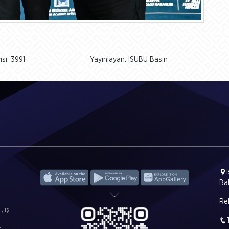
sı: 3991
Yayınlayan: ISUBU Basın
Ba
Rek
, iş