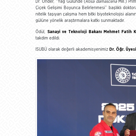
Dr. Önder, “Yağ Gülünde (
Rosa damascena
Mill.) Pri
Çiçek Gelişimi Boyunca Belirlenmesi” başlıklı dokto
nitelik taşıyan çalışma hem bitki biyoteknolojisi ala
gülüne yönelik araştırmalara katkı sunmaktadır.
Ödül,
Sanayi ve Teknoloji Bakanı Mehmet Fatih 
takdim edildi.
ISUBÜ olarak değerli akademisyenimiz
Dr. Öğr. Üye