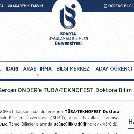
TA
AKADEMİK TAKVİM
ÖĞRENCİ BİLGİ
K
İDARİ
ARAŞTIRMA
BİLGİ MERKEZİ
ADAY ÖĞRENCİ
si Sercan ÖNDER’e TÜBA-TEKNOFEST Doktora Bilim
TEKNOFEST kapsamında düzenlenen
TÜBA-TEKNOFEST Doktora
lı Bilimler Üniversitesi (ISUBÜ), Ziraat Fakültesi, Tarımsal
H
NDER
, Temel Bilimler alanında
Üçüncülük Ödülü’
ne layık görüldü.