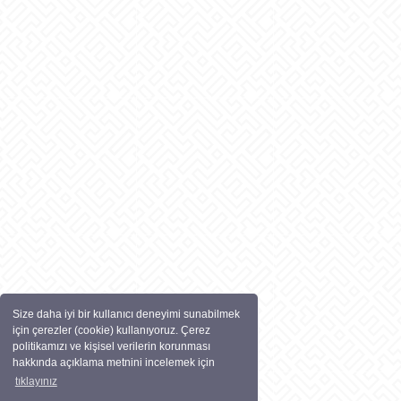
Size daha iyi bir kullanıcı deneyimi sunabilmek
için çerezler (cookie) kullanıyoruz. Çerez
politikamızı ve kişisel verilerin korunması
hakkında açıklama metnini incelemek için
tıklayınız