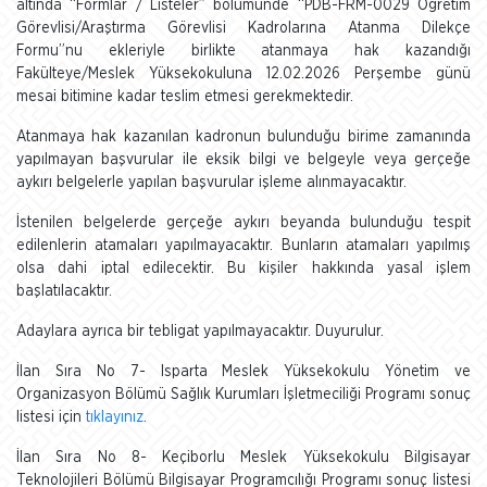
altında “Formlar / Listeler” bölümünde “PDB-FRM-0029 Öğretim
Görevlisi/Araştırma Görevlisi Kadrolarına Atanma Dilekçe
Formu”nu ekleriyle birlikte atanmaya hak kazandığı
Fakülteye/Meslek Yüksekokuluna 12.02.2026 Perşembe günü
mesai bitimine kadar teslim etmesi gerekmektedir.
Atanmaya hak kazanılan kadronun bulunduğu birime zamanında
yapılmayan başvurular ile eksik bilgi ve belgeyle veya gerçeğe
aykırı belgelerle yapılan başvurular işleme alınmayacaktır.
İstenilen belgelerde gerçeğe aykırı beyanda bulunduğu tespit
edilenlerin atamaları yapılmayacaktır. Bunların atamaları yapılmış
olsa dahi iptal edilecektir. Bu kişiler hakkında yasal işlem
başlatılacaktır.
Adaylara ayrıca bir tebligat yapılmayacaktır. Duyurulur.
İlan Sıra No 7- Isparta Meslek Yüksekokulu Yönetim ve
Organizasyon Bölümü Sağlık Kurumları İşletmeciliği Programı sonuç
listesi için
tıklayınız
.
İlan Sıra No 8- Keçiborlu Meslek Yüksekokulu Bilgisayar
Teknolojileri Bölümü Bilgisayar Programcılığı Programı sonuç listesi