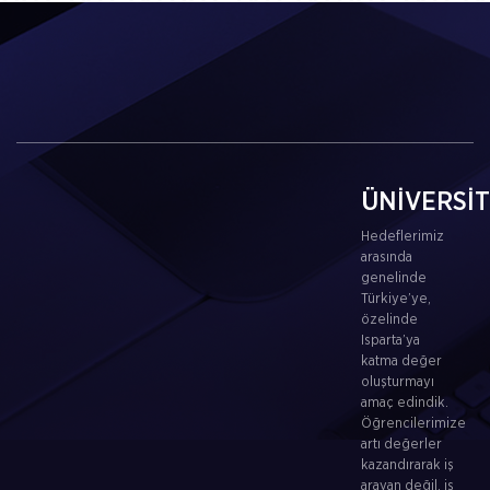
ÜNİVERSİ
Hedeflerimiz
arasında
genelinde
Türkiye’ye,
özelinde
Isparta’ya
katma değer
oluşturmayı
amaç edindik.
Öğrencilerimize
artı değerler
kazandırarak iş
arayan değil, iş