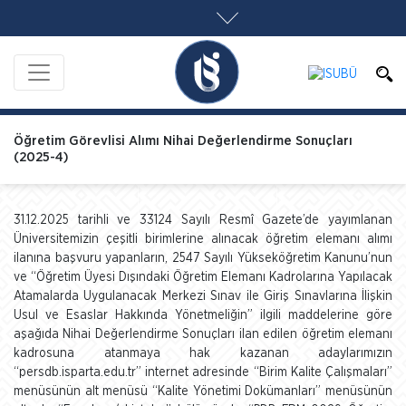
Öğretim Görevlisi Alımı Nihai Değerlendirme Sonuçları
(2025-4)
31.12.2025 tarihli ve 33124 Sayılı Resmî Gazete’de yayımlanan
Üniversitemizin çeşitli birimlerine alınacak öğretim elemanı alımı
ilanına başvuru yapanların, 2547 Sayılı Yükseköğretim Kanunu’nun
ve “Öğretim Üyesi Dışındaki Öğretim Elemanı Kadrolarına Yapılacak
Atamalarda Uygulanacak Merkezi Sınav ile Giriş Sınavlarına İlişkin
Usul ve Esaslar Hakkında Yönetmeliğin” ilgili maddelerine göre
aşağıda Nihai Değerlendirme Sonuçları ilan edilen öğretim elemanı
kadrosuna atanmaya hak kazanan adaylarımızın
“persdb.isparta.edu.tr” internet adresinde “Birim Kalite Çalışmaları”
menüsünün alt menüsü “Kalite Yönetimi Dokümanları” menüsünün