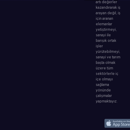
artı değerler
kazandırarak iş
arayan değil, iş
için aranan
elemanlar
yetiştirmeyi,
sanayi ile
barışık ortak
işler
yürütebilmeyi,
sanayi ve tarım
başta olmak
üzere tüm
sektörlerle iç
içe olmayı
sağlama
yönünde
çalışmalar
yapmaktayız.