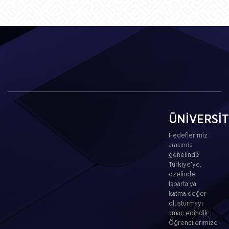
ÜNİVERSİ
Hedeflerimiz
arasında
genelinde
Türkiye’ye,
özelinde
Isparta’ya
katma değer
oluşturmayı
amaç edindik.
Öğrencilerimize