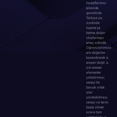
Hedeflerimiz
arasında
genelinde
Türkiye’ye,
özelinde
Isparta’ya
katma değer
oluşturmayı
amaç edindik.
Öğrencilerimize
artı değerler
kazandırarak iş
arayan değil, iş
için aranan
elemanlar
yetiştirmeyi,
sanayi ile
barışık ortak
işler
yürütebilmeyi,
sanayi ve tarım
başta olmak
üzere tüm