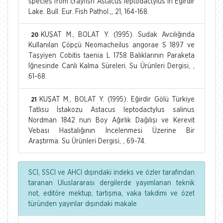
species from crayfish Astacus leptodactylus in Eğirdir
Lake. Bull. Eur. Fish Pathol.,, 21, 164-168.
KUŞAT M., BOLAT Y. (1995). Sudak Avcılığında
20
Kullanılan Çöpçü Neomacheilus angorae S 1897 ve
Taşyiyen Cobitis taenia L 1758 Balıklarının Paraketa
İğnesinde Canlı Kalma Süreleri. Su Ürünleri Dergisi, ,
61-68.
KUŞAT M., BOLAT Y. (1995). Eğirdir Gölü Türkiye
21
Tatlısu İstakozu Astacus leptodactylus salinus
Nordman 1842 nun Boy Ağırlık Dağılışı ve Kerevit
Vebası Hastalığının İncelenmesi Üzerine Bir
Araştırma. Su Ürünleri Dergisi, , 69-74.
SCI, SSCI ve AHCI dışındaki indeks ve özler tarafından
taranan Uluslararası dergilerde yayımlanan teknik
not, editöre mektup, tartışma, vaka takdimi ve özet
türünden yayınlar dışındaki makale