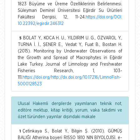
1823 Büyüme ve Üreme Özelliklerinin Belirlenmesi.
Süleyman Demirel Üniversitesi Eğirdir Su Ürünleri
Fakültesi Dergisi, 12, 11-24.
https://doi.org/DOI:
10.22392/egirdir.246312
BOLAT Y., KOCA H. U., YILDIRIM U. G., ÖZVAROL Y.,
5
TURNA İ. İ., ŞENER E., Vedat Y., Fuat B., Bostan H.
(2015). Monitoring by Underwater Observations of
the Growth and Spread of Macrophytes in Eğirdir
Lake Turkey. Journal of Limnology and Freshwater
Fisheries Research, 1, 103-
111.
https://doi.org/http://dx.doi.org/10.17216/LimnoFish-
5000128523
Ulusal Hakemli dergilerde yayımlanan teknik not,
editöre mektup, kitap kritiği, yorum, vaka takdimi ve
özet türünden yayınlar dışındaki makale
Çetinkaya S., Bolat Y., Bilgin Ş. (2010). GÜMÜŞ
1
BALIĞI Atherina boyeri RISSO 1810 NIN BİYOLOJİSİ. e-