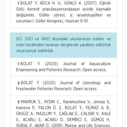
BOLAT Y., KOCA H. U., GÜNLÜ A. (2007). Eğirdir
1
Gölü kerevit populasyonundaaşırı avcılık kaynaklı
değişimler. Göller yöresi, iç anadolugölleri ve
sorunları.I. Göller Kongresi,, Haziran 9-10.
SCI, SSCI ve AHCI dışındaki uluslararası indeks ve
özler tarafından taranan dergilerde yardımcı editörlük
veya konuk editörlük
BOLAT Y. (2020). Journal of Aquaculture
1
Engineering and Fisheries Research. Open access.
BOLAT Y. (2020). Journal of Limnology and
2
Freshwater Fisheries Reserach. Open access.
MAVRUK S., AYDIN C., Karamushka V., Jemaa S.,
3
Ivanova P., YALÇIN Ö. Ş., BOLAT Y., YILMAZ A. B.,
ÖKSÜZ A., MAZLUM Y., ÇAĞLAK E., ÇALIŞIR V., KALE
S., ACARLI S., ACARLI D., DEMİRCİ S., GÜMÜŞ H.,
VURAL P., AKAR Ö. (2019). Marine and Life Sciences.