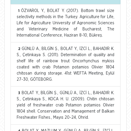
ÖZVAROL Y., BOLAT Y. (2017). Bottom trawl size
1
selectivity methods in the Turkey. Agriculture for Life,
Life for Agriculture University of Agronomic Sciences
and Veterinary Medicine of Bucharest, The
International Conference, Haziran 8-10, Bükreş.
GÜNLÜ A., BİLGİN Ş., BOLAT Y., İZCİ L., BAHADIR K.
2
S., Çetinkaya S. (2011). Determination of quality and
shelf life of rainbow trout Oncorhynchus mykiss
coated with crab Potamon potamios Olivier 1804
chitosan during storage. 41st WEFTA Meeting, Eylül
27-30, GÖTEBORG.
BOLAT Y., BİLGİN Ş., GÜNLÜ A., İZCİ L., BAHADIR K.
3
S., Çetinkaya S., KOCA H. U. (2009). Chitin chitosan
yield of freshwater crab Potamon potamios Olivier
1804 shell. Conservation and Management of Balkan
Freshwater Fishes., Mayıs 20-24, Ohrid.
BOLAT Y., MAZLUM Y., GÜNLÜ A., BİLGİN Ş., İZCİ L.