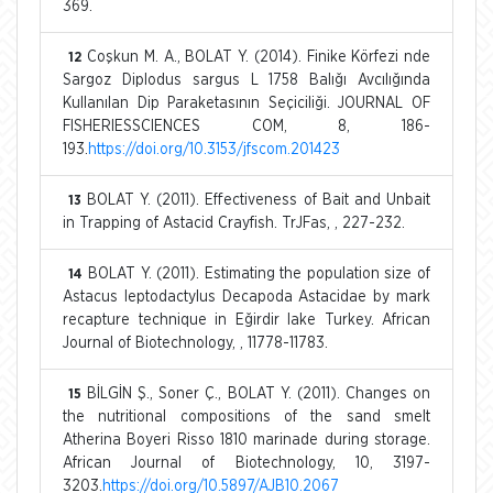
369.
Coşkun M. A., BOLAT Y. (2014). Finike Körfezi nde
12
Sargoz Diplodus sargus L 1758 Balığı Avcılığında
Kullanılan Dip Paraketasının Seçiciliği. JOURNAL OF
FISHERIESSCIENCES COM, 8, 186-
193.
https://doi.org/10.3153/jfscom.201423
BOLAT Y. (2011). Effectiveness of Bait and Unbait
13
in Trapping of Astacid Crayfish. TrJFas, , 227-232.
BOLAT Y. (2011). Estimating the population size of
14
Astacus leptodactylus Decapoda Astacidae by mark
recapture technique in Eğirdir lake Turkey. African
Journal of Biotechnology, , 11778-11783.
BİLGİN Ş., Soner Ç., BOLAT Y. (2011). Changes on
15
the nutritional compositions of the sand smelt
Atherina Boyeri Risso 1810 marinade during storage.
African Journal of Biotechnology, 10, 3197-
3203.
https://doi.org/10.5897/AJB10.2067