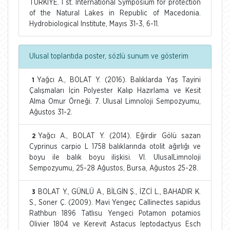
TURKİYE. I st. International Symposium for protection
of the Natural Lakes in Republic of Macedonia.
Hydrobiological Institute, Mayıs 31-3, 6-11.
Ulusal toplantıda poster, sözlü sunum ve gösterim
Yağcı A., BOLAT Y. (2016). Balıklarda Yaş Tayini
1
Çalışmaları İçin Polyester Kalıp Hazırlama ve Kesit
Alma Omur Örneği. 7. Ulusal Limnoloji Sempozyumu,
Ağustos 31-2.
Yağcı A., BOLAT Y. (2014). Eğirdir Gölü sazan
2
Cyprinus carpio L 1758 balıklarında otolit ağırlığı ve
boyu ile balık boyu ilişkisi. VI. UlusalLimnoloji
Sempozyumu, 25-28 Ağustos, Bursa, Ağustos 25-28.
BOLAT Y., GÜNLÜ A., BİLGİN Ş., İZCİ L., BAHADIR K.
3
S., Soner Ç. (2009). Mavi Yengeç Callinectes sapidus
Rathbun 1896 Tatlısu Yengeci Potamon potamios
Olivier 1804 ve Kerevit Astacus leptodactyus Esch