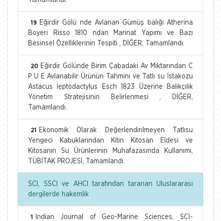
Eğirdir Gölü nde Avlanan Gümüş balığı Atherina
19
Boyeri Risso 1810 ndan Marinat Yapımı ve Bazı
Besinsel Özelliklerinin Tespiti , DİĞER, Tamamlandı.
Eğirdir Gölünde Birim Çabadaki Av Miktarından C
20
P U E Avlanabilir Ürünün Tahmini ve Tatlı su İstakozu
Astacus leptodactylus Esch 1823 Üzerine Balıkçılık
Yönetim Stratejisinin Belirlenmesi , DİĞER,
Tamamlandı.
Ekonomik Olarak Değerlendirilmeyen Tatlısu
21
Yengeci Kabuklarından Kitin Kitosan Eldesi ve
Kitosanın Su Ürünlerinin Muhafazasında Kullanımı,
TÜBİTAK PROJESİ, Tamamlandı.
SCI, SSCI ve AHCI tarafından taranan Uluslararası
dergilerde hakemlik
Indian Journal of Geo-Marine Sciences, SCI-
1