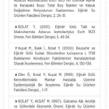
Astacus leptodactylus Esch 1823 nin Uzunluk Ağırlık
ile Karapaks Boyu Total Boy İlişkileri ve Kabuk
Değiştirme Periyodunun Saptanması. Eğirdir Su
Ürünleri Fakültesi Dergisi, 2, 26-31.
BOLAT Y. (2001). Eğirdir Gölü Tatlı su
6
İstakozlarında Astacus leptodactylus Esch 1823
Üreme. Fen Bilimleri Dergisi, 5, 49-56.
Kuşat M., Balık İ., Bolat Y. (2000). Beyşehir ve
7
Eğirdir Gölü Sudak Stizostedion lucioperca L 1758
Balıklarının Kondisyon Faktörlerinin Karşılaştırmalı
Olarak İncelenmesi. Fen Bilimleri Dergisi, 4, 130-134.
Diler Ö., Bolat Y., Kuşat M. (1999). Eğirdir Gölü
8
Kerevitlerindeki Mantar Hastalığı Üzerine
Epidemiyolojik Bir Araştırma. Eğirdir Su Ürünleri
Fakültesi Dergisi, , 1-17.
BOLAT Y., KUŞAT M. (1997). Galsama Ağı Avcılığı
9
ve Göllerdeki Ekonomik Önemi. Eğirdir Su Ürünleri