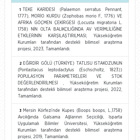
TEKE KARİDESİ (Palaemon serratus Pennant,
1
1777), MORİO KURDU (Zophobas morio F., 1776) VE
AFRİKA GÖÇMEN ÇEKİRGESİ (Locusta migratoria L.
1758) NİN OLTA BALIKÇILIĞINDA AV VERİMLİLİĞİNE
ETKİLERİNİN KARŞILAŞTIRILMASI, Yükseköğretim
Kurumları tarafından destekli bilimsel araştırma
projesi, 2023, Tamamlandı.
EĞİRDİR GÖLÜ (TÜRKİYE) TATLISU ISTAKOZUNUN
2
(Pontastacus leptodactylus (Eschscholtz, 1823))
POPULASYON PARAMETRELERİ VE STOK
DEĞERLENDİRİLMESİ , Yükseköğretim Kurumları
tarafından destekli bilimsel araştırma projesi, 2022,
Tamamlandı.
Mersin Körfezi’nde Kupes (Boops boops, L.,1758)
3
Avcılığında Galsama Ağlarının Seçiciliği, Isparta
Uygulamalı Bilimler Üniversitesi, Yükseköğretim
Kurumları tarafından destekli bilimsel araştırma
projesi, 2019, Tamamlandı.