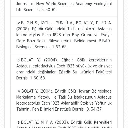
Journal of New World Sciences Academy Ecological
Life Sciences, 5, 50-61.
BİLGİN Ş., İZCİ L., GÜNLÜ A., BOLAT Y., DİLER A.
2
(2008). Eğirdir Gölü ndeki Tatlısu Istakozu Astacus
leptodactylus Esch 1823 nun Boy Grubu ve Eşeye
Göre Bazı Besin Bileşenlerinin Belirlenmesi. BIBAD-
Biological Sciences, 1, 63-68.
BOLAT Y. (2004). Eğirdir Gölü kerevitlerinin
3
Astacus leptodactylus Esch 1823 büyüklük ve cinsiyet
oranındaki değişimler. Eğirdir Su Ürünleri Fakültesi
Dergisi, 1, 60-68.
BOLAT Y. (2004). Eğirdir Gölü Hoyran Bölgesinde
4
Markalama Metodu ile Tatlı Su İstakozunun Astacus
leptodactylus Esch 1823 Avlanabilir Stok ve Yoğunluk
Tahmini. Fen Bilimleri Enstitüsü Dergisi, 8, 34-37.
BOLAT Y., M Y. A. (2003). Eğirdir Gölü Kerevitleri
5