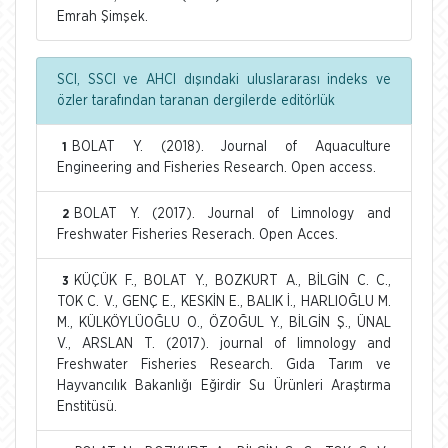
Emrah Şimşek.
SCI, SSCI ve AHCI dışındaki uluslararası indeks ve
özler tarafından taranan dergilerde editörlük
BOLAT Y. (2018). Journal of Aquaculture
1
Engineering and Fisheries Research. Open access.
BOLAT Y. (2017). Journal of Limnology and
2
Freshwater Fisheries Reserach. Open Acces.
KÜÇÜK F., BOLAT Y., BOZKURT A., BİLGİN C. C.,
3
TOK C. V., GENÇ E., KESKİN E., BALIK İ., HARLIOĞLU M.
M., KÜLKÖYLÜOĞLU O., ÖZOĞUL Y., BİLGİN Ş., ÜNAL
V., ARSLAN T. (2017). journal of limnology and
Freshwater Fisheries Research. Gıda Tarım ve
Hayvancılık Bakanlığı Eğirdir Su Ürünleri Araştırma
Enstitüsü.