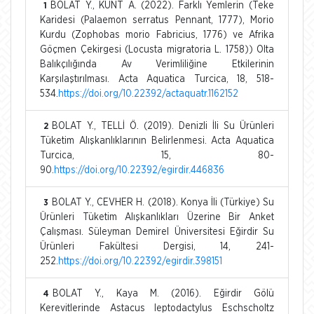
BOLAT Y., KUNT A. (2022). Farklı Yemlerin (Teke
1
Karidesi (Palaemon serratus Pennant, 1777), Morio
Kurdu (Zophobas morio Fabricius, 1776) ve Afrika
Göçmen Çekirgesi (Locusta migratoria L. 1758)) Olta
Balıkçılığında Av Verimliliğine Etkilerinin
Karşılaştırılması. Acta Aquatica Turcica, 18, 518-
534.
https://doi.org/10.22392/actaquatr.1162152
BOLAT Y., TELLİ Ö. (2019). Denizli İli Su Ürünleri
2
Tüketim Alışkanlıklarının Belirlenmesi. Acta Aquatica
Turcica, 15, 80-
90.
https://doi.org/10.22392/egirdir.446836
BOLAT Y., CEVHER H. (2018). Konya İli (Türkiye) Su
3
Ürünleri Tüketim Alışkanlıkları Üzerine Bir Anket
Çalışması. Süleyman Demirel Üniversitesi Eğirdir Su
Ürünleri Fakültesi Dergisi, 14, 241-
252.
https://doi.org/10.22392/egirdir.398151
BOLAT Y., Kaya M. (2016). Eğirdir Gölü
4
Kerevitlerinde Astacus leptodactylus Eschscholtz