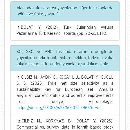
Alanında, uluslararası yayınlanan diğer tür kitaplarda
bölüm ve ünite yazarlığı
BOLAT Y. (2012). Türk Sularından Avrupa
1
Pazarlarına Türk Kereviti. ısparta, (pp. 20-25). ITO.
SCI, SSCI ve AHCI tarafından taranan dergilerde
yayımlanan teknik not, editöre mektup, tartışma, vaka
takdimi ve özet türünden yayınlar dışındaki makale
CİLBİZ M., AYDIN C., KOCA H. U., BOLAT Y., GÜÇLÜ
1
S. S. (2026). Fyke net size selectivity as a
sustainability key for European eel (Anguilla
anguilla): current status and potential improvements
from Türkiye. Hidrobiologia,
.
https://doi.org/10.1007/s10750-025-06076-w.
CİLBİZ M., KORKMAZ B., BOLAT Y. (2025).
2
Commercial vs. survey data in length-based stock