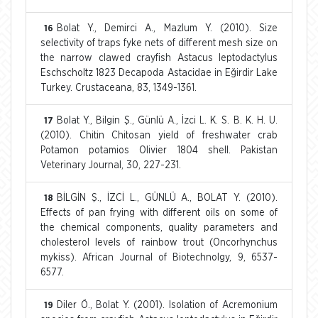
Bolat Y., Demirci A., Mazlum Y. (2010). Size
16
selectivity of traps fyke nets of different mesh size on
the narrow clawed crayfish Astacus leptodactylus
Eschscholtz 1823 Decapoda Astacidae in Eğirdir Lake
Turkey. Crustaceana, 83, 1349-1361.
Bolat Y., Bilgin Ş., Günlü A., İzci L. K. S. B. K. H. U.
17
(2010). Chitin Chitosan yield of freshwater crab
Potamon potamios Olivier 1804 shell. Pakistan
Veterinary Journal, 30, 227-231.
BİLGİN Ş., İZCİ L., GÜNLÜ A., BOLAT Y. (2010).
18
Effects of pan frying with different oils on some of
the chemical components, quality parameters and
cholesterol levels of rainbow trout (Oncorhynchus
mykiss). African Journal of Biotechnolgy, 9, 6537-
6577.
Diler Ö., Bolat Y. (2001). Isolation of Acremonium
19