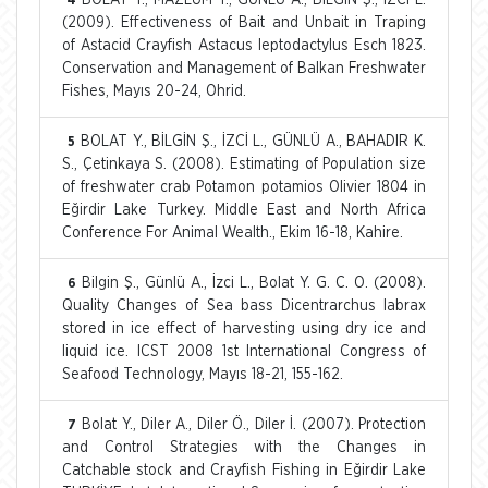
4
(2009). Effectiveness of Bait and Unbait in Traping
of Astacid Crayfish Astacus leptodactylus Esch 1823.
Conservation and Management of Balkan Freshwater
Fishes, Mayıs 20-24, Ohrid.
BOLAT Y., BİLGİN Ş., İZCİ L., GÜNLÜ A., BAHADIR K.
5
S., Çetinkaya S. (2008). Estimating of Population size
of freshwater crab Potamon potamios Olivier 1804 in
Eğirdir Lake Turkey. Middle East and North Africa
Conference For Animal Wealth., Ekim 16-18, Kahire.
Bilgin Ş., Günlü A., İzci L., Bolat Y. G. C. O. (2008).
6
Quality Changes of Sea bass Dicentrarchus labrax
stored in ice effect of harvesting using dry ice and
liquid ice. ICST 2008 1st International Congress of
Seafood Technology, Mayıs 18-21, 155-162.
Bolat Y., Diler A., Diler Ö., Diler İ. (2007). Protection
7
and Control Strategies with the Changes in
Catchable stock and Crayfish Fishing in Eğirdir Lake