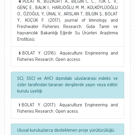
POLAT N., BOZKURT A., BİLGİN C. C., TOK C. V.,
4
GENÇ E., BALIK İ., HARLIOĞLU M. M., KÜLKÖYLÜOĞLU
O., ÖZOĞUL Y., ÜNAL V., ARSLAN T., BİLGİN Ş., BOLAT
Y., KÜÇÜK F. (2017). journal of limnology and
Freshwater Fisheries Research. Gıda Tarım ve
hayvancılık Bakanlığı Eğirdir Su Ürünleri Araştırma
Enstitüsü.
BOLAT Y. (2016). Aquaculture Engineering and
5
Fisheries Research. Open access.
SCI, SSCI ve AHCI dışındaki uluslararası indeks ve
özler tarafından taranan dergilerde yayın veya editör
kurulu üyeliği
BOLAT Y. (2017). Aquaculture Engineering and
1
Fisheries Research. Open acess.
Ulusal kuruluşlarca desteklenen proje yürütücülüğü