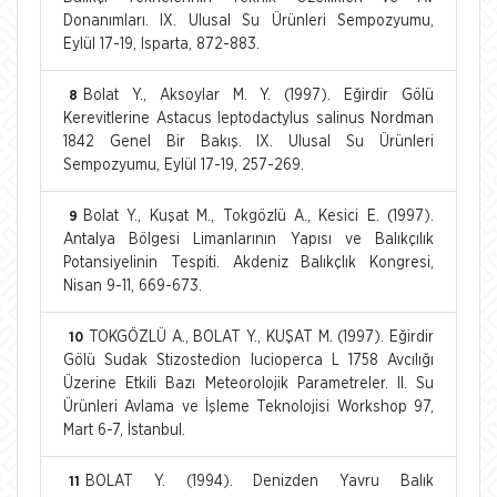
Donanımları. IX. Ulusal Su Ürünleri Sempozyumu,
Eylül 17-19, Isparta, 872-883.
Bolat Y., Aksoylar M. Y. (1997). Eğirdir Gölü
8
Kerevitlerine Astacus leptodactylus salinus Nordman
1842 Genel Bir Bakış. IX. Ulusal Su Ürünleri
Sempozyumu, Eylül 17-19, 257-269.
Bolat Y., Kuşat M., Tokgözlü A., Kesici E. (1997).
9
Antalya Bölgesi Limanlarının Yapısı ve Balıkçılık
Potansiyelinin Tespiti. Akdeniz Balıkçlık Kongresi,
Nisan 9-11, 669-673.
TOKGÖZLÜ A., BOLAT Y., KUŞAT M. (1997). Eğirdir
10
Gölü Sudak Stizostedion lucioperca L 1758 Avcılığı
Üzerine Etkili Bazı Meteorolojik Parametreler. II. Su
Ürünleri Avlama ve İşleme Teknolojisi Workshop 97,
Mart 6-7, İstanbul.
BOLAT Y. (1994). Denizden Yavru Balık
11