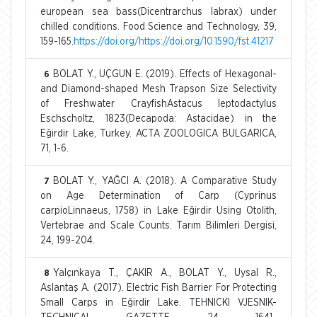
european sea bass(Dicentrarchus labrax) under
chilled conditions. Food Science and Technology, 39,
159-165.
https://doi.org/https://doi.org/10.1590/fst.41217
BOLAT Y., UÇGUN E. (2019). Effects of Hexagonal-
6
and Diamond-shaped Mesh Trapson Size Selectivity
of Freshwater CrayfishAstacus leptodactylus
Eschscholtz, 1823(Decapoda: Astacidae) in the
Eğirdir Lake, Turkey. ACTA ZOOLOGICA BULGARICA,
71, 1-6.
BOLAT Y., YAĞCI A. (2018). A Comparative Study
7
on Age Determination of Carp (Cyprinus
carpioLinnaeus, 1758) in Lake Eğirdir Using Otolith,
Vertebrae and Scale Counts. Tarım Bilimleri Dergisi,
24, 199-204.
Yalçınkaya T., ÇAKIR A., BOLAT Y., Uysal R.,
8
Aslantaş A. (2017). Electric Fish Barrier For Protecting
Small Carps in Eğirdir Lake. TEHNICKI VJESNIK-