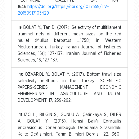
TECHNICAL GAZETTE, 24, 1641-
1646.
https://doi.org/https://doi.org/10.17559/TV-
20150917105429
BOLAT Y., Tan D. (2017). Selectivity of multifilament
9
trammel nets of different mesh sizes on the red
mullet (Mullus barbatus L.,1758) in Western
Mediterranean. Turkey. Iranian Journal of Fisheries
Sciences, 16(1) 127-137.. Iranian Journal of Fisheries
Sciences, 16, 127-137.
ÖZVAROL Y., BOLAT Y. (2017). Bottom trawl size
10
selectivity methods in the Turkey.. SCIENTIFIC
PAPERS-SERIES MANAGEMENT ECONOMIC
ENGINEERING IN AGRICULTURE AND RURAL
DEVELOPMENT, 17, 259-262.
İZCİ L., BİLGİN Ş., GÜNLÜ A., Çetinkaya S., DİLER
11
A., BOLAT Y. (2016). Hamsi Balığı Engraulis
encrasicolus DönerininSoğuk Depolama Sırasındaki
Kalite Değişimleri. Tarım Bilimleri Dergisi, 22, 360-