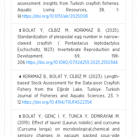
assessment: insights from Turkish crayfish fisheries.
Aquatic Living Resources, 38, 1-
14.
https://doi.org/10.1051/alr/2025008
BOLAT Y., CİLBİZ M., KORKMAZ B. (2025).
3
Standardization of pleopodal egg number in narrow-
clawed crayfish ( Pontastacus leptodactylus
Eschscholtz, 1823). Invertebrate Reproduction and
Development, 69, 198-
206.
https://doi.org/10.1080/07924259.2025.2550344
KORKMAZ B., BOLAT Y., CİLBİZ M. (2023). Length-
4
based Stock Assessment for the Data-poor Crayfish
Fishery from the Eğirdir Lake, Turkiye. Turkish
Journal of Fisheries and Aquatic Sciences, 23, 1-
12.
https://doi.org/10.4194/TRJFAS22354
BOLAT Y., GENÇ İ. Y., TUNCA Y., DEMIRAYAK M.
5
(2019). Effect of laurel (Laurus nobilis) and curcuma
(Curcuma longa) on microbiological,chemical and
sensory changes in vacuum packed sous-vide