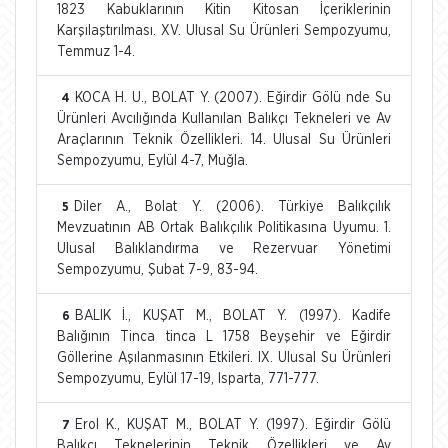
1823 Kabuklarının Kitin Kitosan İçeriklerinin
Karşılaştırılması. XV. Ulusal Su Ürünleri Sempozyumu,
Temmuz 1-4.
KOCA H. U., BOLAT Y. (2007). Eğirdir Gölü nde Su
4
Ürünleri Avcılığında Kullanılan Balıkçı Tekneleri ve Av
Araçlarının Teknik Özellikleri. 14. Ulusal Su Ürünleri
Sempozyumu, Eylül 4-7, Muğla.
Diler A., Bolat Y. (2006). Türkiye Balıkçılık
5
Mevzuatının AB Ortak Balıkçılık Politikasına Uyumu. 1.
Ulusal Balıklandırma ve Rezervuar Yönetimi
Sempozyumu, Şubat 7-9, 83-94.
BALIK İ., KUŞAT M., BOLAT Y. (1997). Kadife
6
Balığının Tinca tinca L 1758 Beyşehir ve Eğirdir
Göllerine Aşılanmasının Etkileri. IX. Ulusal Su Ürünleri
Sempozyumu, Eylül 17-19, Isparta, 771-777.
Erol K., KUŞAT M., BOLAT Y. (1997). Eğirdir Gölü
7
Balıkçı Teknelerinin Teknik Özellikleri ve Av