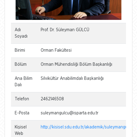
Adı
Prof. Dr. Süleyman GÜLCÜ
Soyadı
Birimi
Orman Fakültesi
Bölüm
Orman Mühendisliği Bölüm Başkanlığı
Ana Bilim
Silvikültür Anabilimdalı Başkanlığı
Dalı
Telefon
2462146508
E-Posta
suleymangulcu@isparta.edu.tr
Kişisel
http://kisisel.sdu.edu.tr/akademik/suleymangulcu
Web