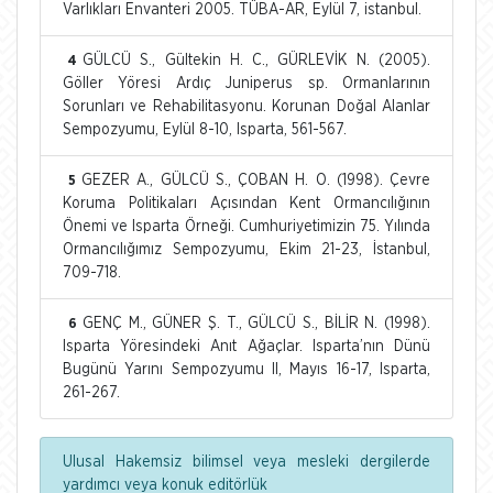
Varlıkları Envanteri 2005. TÜBA-AR, Eylül 7, istanbul.
GÜLCÜ S., Gültekin H. C., GÜRLEVİK N. (2005).
4
Göller Yöresi Ardıç Juniperus sp. Ormanlarının
Sorunları ve Rehabilitasyonu. Korunan Doğal Alanlar
Sempozyumu, Eylül 8-10, Isparta, 561-567.
GEZER A., GÜLCÜ S., ÇOBAN H. O. (1998). Çevre
5
Koruma Politikaları Açısından Kent Ormancılığının
Önemi ve Isparta Örneği. Cumhuriyetimizin 75. Yılında
Ormancılığımız Sempozyumu, Ekim 21-23, İstanbul,
709-718.
GENÇ M., GÜNER Ş. T., GÜLCÜ S., BİLİR N. (1998).
6
Isparta Yöresindeki Anıt Ağaçlar. Isparta’nın Dünü
Bugünü Yarını Sempozyumu II, Mayıs 16-17, Isparta,
261-267.
Ulusal Hakemsiz bilimsel veya mesleki dergilerde
yardımcı veya konuk editörlük