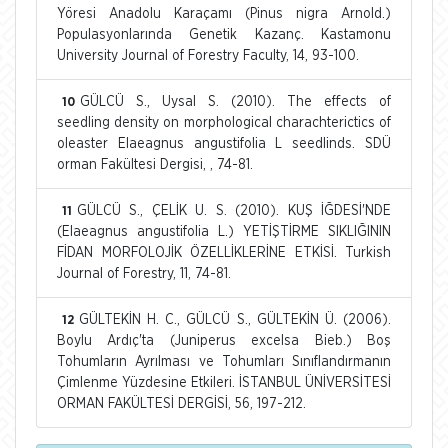
Yöresi Anadolu Karaçamı (Pinus nigra Arnold.)
Populasyonlarında Genetik Kazanç. Kastamonu
University Journal of Forestry Faculty, 14, 93-100.
GÜLCÜ S., Uysal S. (2010). The effects of
10
seedling density on morphological charachterictics of
oleaster Elaeagnus angustifolia L seedlinds. SDÜ
orman Fakültesi Dergisi, , 74-81.
GÜLCÜ S., ÇELİK U. S. (2010). KUŞ İĞDESİ'NDE
11
(Elaeagnus angustifolia L.) YETİŞTİRME SIKLIĞININ
FİDAN MORFOLOJİK ÖZELLİKLERİNE ETKİSİ. Turkish
Journal of Forestry, 11, 74-81.
GÜLTEKİN H. C., GÜLCÜ S., GÜLTEKİN Ü. (2006).
12
Boylu Ardıç'ta (Juniperus excelsa Bieb.) Boş
Tohumların Ayrılması ve Tohumları Sınıflandırmanın
Çimlenme Yüzdesine Etkileri. İSTANBUL ÜNİVERSİTESİ
ORMAN FAKÜLTESİ DERGİSİ, 56, 197-212.