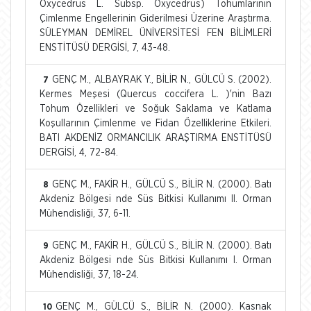
Oxycedrus L. Subsp. Oxycedrus) Tohumlarının
Çimlenme Engellerinin Giderilmesi Üzerine Araştırma.
SÜLEYMAN DEMİREL ÜNİVERSİTESİ FEN BİLİMLERİ
ENSTİTÜSÜ DERGİSİ, 7, 43-48.
GENÇ M., ALBAYRAK Y., BİLİR N., GÜLCÜ S. (2002).
7
Kermes Meşesi (Quercus coccifera L. )'nin Bazı
Tohum Özellikleri ve Soğuk Saklama ve Katlama
Koşullarının Çimlenme ve Fidan Özelliklerine Etkileri.
BATI AKDENİZ ORMANCILIK ARAŞTIRMA ENSTİTÜSÜ
DERGİSİ, 4, 72-84.
GENÇ M., FAKİR H., GÜLCÜ S., BİLİR N. (2000). Batı
8
Akdeniz Bölgesi nde Süs Bitkisi Kullanımı II. Orman
Mühendisliği, 37, 6-11.
GENÇ M., FAKİR H., GÜLCÜ S., BİLİR N. (2000). Batı
9
Akdeniz Bölgesi nde Süs Bitkisi Kullanımı I. Orman
Mühendisliği, 37, 18-24.
GENÇ M., GÜLCÜ S., BİLİR N. (2000). Kasnak
10