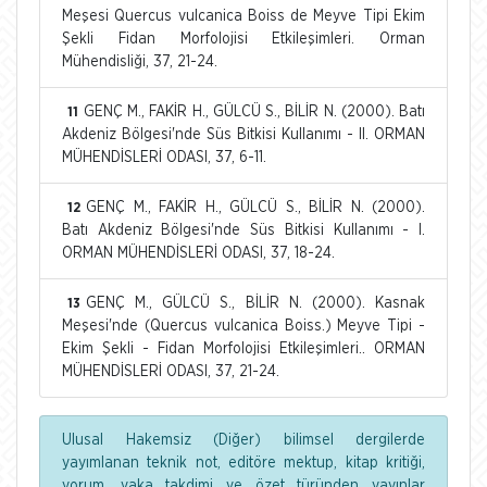
Meşesi Quercus vulcanica Boiss de Meyve Tipi Ekim
Şekli Fidan Morfolojisi Etkileşimleri. Orman
Mühendisliği, 37, 21-24.
GENÇ M., FAKİR H., GÜLCÜ S., BİLİR N. (2000). Batı
11
Akdeniz Bölgesi'nde Süs Bitkisi Kullanımı - II. ORMAN
MÜHENDİSLERİ ODASI, 37, 6-11.
GENÇ M., FAKİR H., GÜLCÜ S., BİLİR N. (2000).
12
Batı Akdeniz Bölgesi'nde Süs Bitkisi Kullanımı - I.
ORMAN MÜHENDİSLERİ ODASI, 37, 18-24.
GENÇ M., GÜLCÜ S., BİLİR N. (2000). Kasnak
13
Meşesi'nde (Quercus vulcanica Boiss.) Meyve Tipi -
Ekim Şekli - Fidan Morfolojisi Etkileşimleri.. ORMAN
MÜHENDİSLERİ ODASI, 37, 21-24.
Ulusal Hakemsiz (Diğer) bilimsel dergilerde
yayımlanan teknik not, editöre mektup, kitap kritiği,
yorum, vaka takdimi ve özet türünden yayınlar