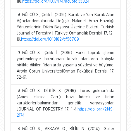
118.
https://doi.org/10.17474/acuofd.55824
GÜLCÜ S., Çelik İ. (2016). Kurak ve Yarı Kurak Alan
6
Ağaçlandırmalarında Değişik Makineli Arazi Hazırlığı
Yöntemlerinin Dikim Başarısı Üzerine Etkileri. Turkish
Journal of Forestry | Türkiye Ormancılık Dergisi, 17, 12-
19.
https://doi.org/10.18182/tjf.56709
GÜLCÜ S., Çelik İ. (2016). Farklı toprak işleme
7
yöntemleriyle hazırlanan kurak alanlarda kabıyla
birlikte dikilen fidanlarda yaşama yüzdesi ve büyüme.
Artvin Çoruh ÜniversitesiOrman Fakültesi Dergisi, 17,
52-61.
GÜLCÜ S., DİRLİK S. (2016). Toros göknarı’nda
8
(Abies cilicica Carr.) bazı fidecik ve fidan
karakterleribakımından genetik varyasyonlar.
JOURNAL OF FORESTRY, 17, 1-4.
https://doi.org/2149-
2174
GÜLCÜ S., AKKAYA O., BİLİR N. (2014). Göller
9