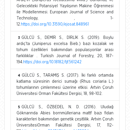
Gelecekteki Potansiyel Yayılışının Makine Öğrenmesi
ile Modellenmesi. European Journal of Science and
Technology, , 1-
12.
https://doi.org/10.31590/ejosat.848961
GÜLCÜ S., DEMİR S., DİRLİK S. (2019). Boylu
3
ardıç’ta (Juniperus excelsa Bieb.) bazı kozalak ve
tohum özellikleri bakımından populasyonlar arası
farklılıklar . Turkish Journal of Forestry, 20, 187-
194.
https://doi.org/10.18182/tjf.561242
GÜLCÜ S., TARAMIŞ S. (2017). İki farklı ortamda
4
katlama süresinin derici sumağı (Rhus coriaria L.)
tohumlarının çimlenmesi üzerine etkisi. Artvin Çoruh
Üniversitesi Orman Fakültesi Dergisi, 18, 98-102.
GÜLCÜ S., ÖZBEDEL N. D. (2016). Uludağ
5
Göknarında Abies bornmülleriana mattf bazı fidan
karakterleri bakımından genetik çeşitlilik. Artvin Çoruh
ÜniversitesiOrman Fakültesi Dergisi, 17, 112-