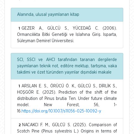
Alanında, ulusal yayımlanan kitap
GEZER A., GÜLCÜ S., YÜCEDAĞ C. (2006).
1
Ormancılıkta Bitki Genetiği ve Islahına Giriş. Isparta,
Süleyman Demirel Üniversitesi.
SCI, SSCI ve AHCI tarafından taranan dergilerde
yayımlanan teknik not, editöre mektup, tartışma, vaka
takdimi ve özet türünden yayınlar dışındaki makale
ARSLAN E. S., ÖRÜCÜ Ö. K., GÜLCÜ S., DİRLİK S.,
1
HOŞGÖR E. (2025). Prediction of the shift of the
distribution of Pinus brutia Ten. Under future climate
model. New Forest, 56, 1-
16.
https://doi.org/10.1007/s11056-025-10092-y
NACAKCI F. M., GÜLCÜ S. (2025). Comparison of
2
Scotch Pine (Pinus sylvestris L.) Origins in terms of