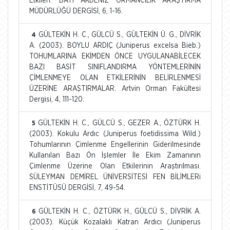
Etkileri. BATI AKDENİZ ORMANCILIK ARAŞTIRMA
MÜDÜRLÜĞÜ DERGİSİ, 6, 1-16.
GÜLTEKİN H. C., GÜLCÜ S., GÜLTEKİN Ü. G., DİVRİK
4
A. (2003). BOYLU ARDIÇ (Juniperus excelsa Bieb.)
TOHUMLARINA EKİMDEN ÖNCE UYGULANABİLECEK
BAZI BASİT SINIFLANDIRMA YÖNTEMLERİNİN
ÇİMLENMEYE OLAN ETKİLERİNİN BELİRLENMESİ
ÜZERİNE ARAŞTIRMALAR. Artvin Orman Fakültesi
Dergisi, 4, 111-120.
GÜLTEKİN H. C., GÜLCÜ S., GEZER A., ÖZTÜRK H.
5
(2003). Kokulu Ardıc (Juniperus foetidissima Wild.)
Tohumlarının Çimlenme Engellerinin Giderilmesinde
Kullanılan Bazı Ön İşlemler İle Ekim Zamanının
Çimlenme Üzerine Olan Etkilerinin Araştırılması.
SÜLEYMAN DEMİREL ÜNİVERSİTESİ FEN BİLİMLERi
ENSTİTÜSÜ DERGİSİ, 7, 49-54.
GÜLTEKİN H. C., ÖZTÜRK H., GÜLCÜ S., DİVRİK A.
6
(2003). Küçük Kozalaklı Katran Ardıcı (Juniperus