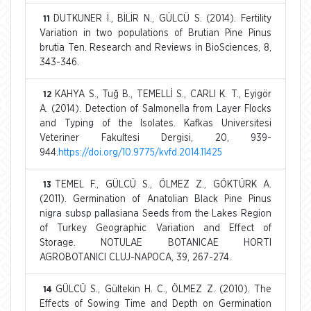
DUTKUNER İ., BİLİR N., GÜLCÜ S. (2014). Fertility
11
Variation in two populations of Brutian Pine Pinus
brutia Ten. Research and Reviews in BioSciences, 8,
343-346.
KAHYA S., Tuğ B., TEMELLİ S., CARLI K. T., Eyigör
12
A. (2014). Detection of Salmonella from Layer Flocks
and Typing of the Isolates. Kafkas Universitesi
Veteriner Fakultesi Dergisi, 20, 939-
944.
https://doi.org/10.9775/kvfd.2014.11425
TEMEL F., GÜLCÜ S., ÖLMEZ Z., GÖKTÜRK A.
13
(2011). Germination of Anatolian Black Pine Pinus
nigra subsp pallasiana Seeds from the Lakes Region
of Turkey Geographic Variation and Effect of
Storage. NOTULAE BOTANICAE HORTI
AGROBOTANICI CLUJ-NAPOCA, 39, 267-274.
GÜLCÜ S., Gültekin H. C., ÖLMEZ Z. (2010). The
14
Effects of Sowing Time and Depth on Germination