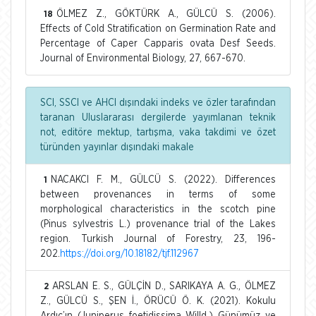
ÖLMEZ Z., GÖKTÜRK A., GÜLCÜ S. (2006).
18
Effects of Cold Stratification on Germination Rate and
Percentage of Caper Capparis ovata Desf Seeds.
Journal of Environmental Biology, 27, 667-670.
SCI, SSCI ve AHCI dışındaki indeks ve özler tarafından
taranan Uluslararası dergilerde yayımlanan teknik
not, editöre mektup, tartışma, vaka takdimi ve özet
türünden yayınlar dışındaki makale
NACAKCI F. M., GÜLCÜ S. (2022). Differences
1
between provenances in terms of some
morphological characteristics in the scotch pine
(Pinus sylvestris L.) provenance trial of the Lakes
region. Turkish Journal of Forestry, 23, 196-
202.
https://doi.org/10.18182/tjf.112967
ARSLAN E. S., GÜLÇİN D., SARIKAYA A. G., ÖLMEZ
2
Z., GÜLCÜ S., ŞEN İ., ÖRÜCÜ Ö. K. (2021). Kokulu
Ardıç’ın (Juniperus foetidissima Willd.) Günümüz ve