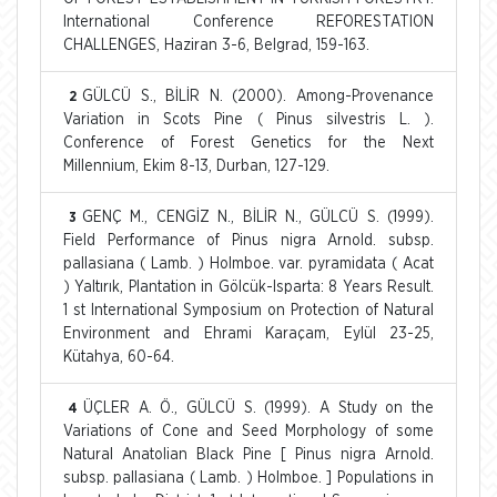
International Conference REFORESTATION
CHALLENGES, Haziran 3-6, Belgrad, 159-163.
GÜLCÜ S., BİLİR N. (2000). Among-Provenance
2
Variation in Scots Pine ( Pinus silvestris L. ).
Conference of Forest Genetics for the Next
Millennium, Ekim 8-13, Durban, 127-129.
GENÇ M., CENGİZ N., BİLİR N., GÜLCÜ S. (1999).
3
Field Performance of Pinus nigra Arnold. subsp.
pallasiana ( Lamb. ) Holmboe. var. pyramidata ( Acat
) Yaltırık, Plantation in Gölcük-Isparta: 8 Years Result.
1 st International Symposium on Protection of Natural
Environment and Ehrami Karaçam, Eylül 23-25,
Kütahya, 60-64.
ÜÇLER A. Ö., GÜLCÜ S. (1999). A Study on the
4
Variations of Cone and Seed Morphology of some
Natural Anatolian Black Pine [ Pinus nigra Arnold.
subsp. pallasiana ( Lamb. ) Holmboe. ] Populations in