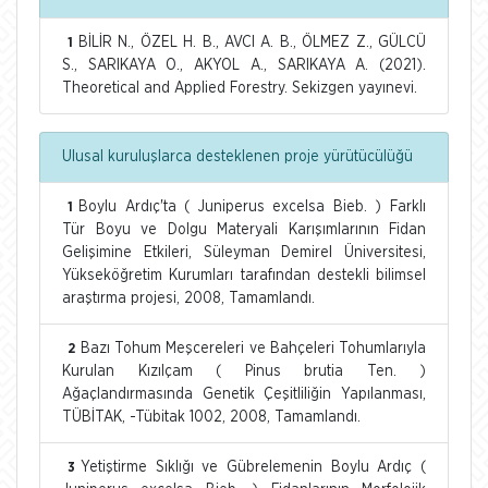
BİLİR N., ÖZEL H. B., AVCI A. B., ÖLMEZ Z., GÜLCÜ
1
S., SARIKAYA O., AKYOL A., SARIKAYA A. (2021).
Theoretical and Applied Forestry. Sekizgen yayınevi.
Ulusal kuruluşlarca desteklenen proje yürütücülüğü
Boylu Ardıç'ta ( Juniperus excelsa Bieb. ) Farklı
1
Tür Boyu ve Dolgu Materyali Karışımlarının Fidan
Gelişimine Etkileri, Süleyman Demirel Üniversitesi,
Yükseköğretim Kurumları tarafından destekli bilimsel
araştırma projesi, 2008, Tamamlandı.
Bazı Tohum Meşcereleri ve Bahçeleri Tohumlarıyla
2
Kurulan Kızılçam ( Pinus brutia Ten. )
Ağaçlandırmasında Genetik Çeşitliliğin Yapılanması,
TÜBİTAK, -Tübitak 1002, 2008, Tamamlandı.
Yetiştirme Sıklığı ve Gübrelemenin Boylu Ardıç (
3