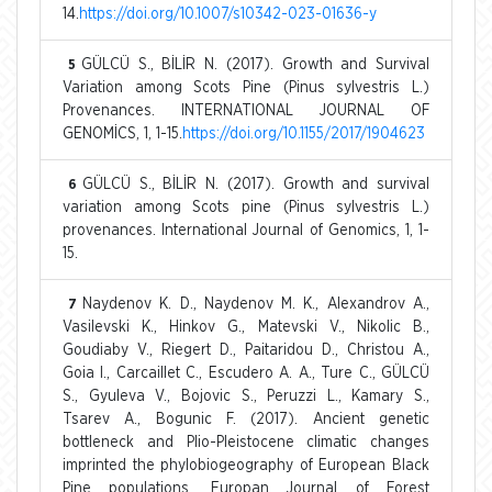
14.
https://doi.org/10.1007/s10342-023-01636-y
GÜLCÜ S., BİLİR N. (2017). Growth and Survival
5
Variation among Scots Pine (Pinus sylvestris L.)
Provenances. INTERNATIONAL JOURNAL OF
GENOMİCS, 1, 1-15.
https://doi.org/10.1155/2017/1904623
GÜLCÜ S., BİLİR N. (2017). Growth and survival
6
variation among Scots pine (Pinus sylvestris L.)
provenances. International Journal of Genomics, 1, 1-
15.
Naydenov K. D., Naydenov M. K., Alexandrov A.,
7
Vasilevski K., Hinkov G., Matevski V., Nikolic B.,
Goudiaby V., Riegert D., Paitaridou D., Christou A.,
Goia I., Carcaillet C., Escudero A. A., Ture C., GÜLCÜ
S., Gyuleva V., Bojovic S., Peruzzi L., Kamary S.,
Tsarev A., Bogunic F. (2017). Ancient genetic
bottleneck and Plio-Pleistocene climatic changes
imprinted the phylobiogeography of European Black
Pine populations. Europan Journal of Forest