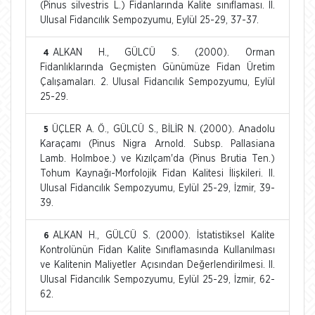
(Pinus silvestris L.) Fidanlarında Kalite sınıflaması. II.
Ulusal Fidancılık Sempozyumu, Eylül 25-29, 37-37.
ALKAN H., GÜLCÜ S. (2000). Orman
4
Fidanlıklarında Geçmişten Günümüze Fidan Üretim
Çalışamaları. 2. Ulusal Fidancılık Sempozyumu, Eylül
25-29.
ÜÇLER A. Ö., GÜLCÜ S., BİLİR N. (2000). Anadolu
5
Karaçamı (Pinus Nigra Arnold. Subsp. Pallasiana
Lamb. Holmboe.) ve Kızılçam'da (Pinus Brutia Ten.)
Tohum Kaynağı-Morfolojik Fidan Kalitesi İlişkileri. II.
Ulusal Fidancılık Sempozyumu, Eylül 25-29, İzmir, 39-
39.
ALKAN H., GÜLCÜ S. (2000). İstatistiksel Kalite
6
Kontrolünün Fidan Kalite Sınıflamasında Kullanılması
ve Kalitenin Maliyetler Açısından Değerlendirilmesi. II.
Ulusal Fidancılık Sempozyumu, Eylül 25-29, İzmir, 62-
62.