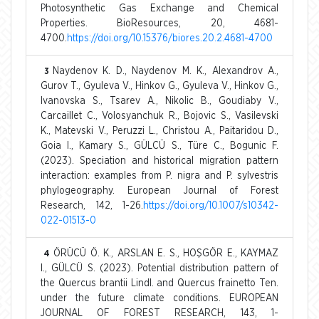
Photosynthetic Gas Exchange and Chemical
Properties. BioResources, 20, 4681-
4700.
https://doi.org/10.15376/biores.20.2.4681-4700
Naydenov K. D., Naydenov M. K., Alexandrov A.,
3
Gurov T., Gyuleva V., Hinkov G., Gyuleva V., Hinkov G.,
Ivanovska S., Tsarev A., Nikolic B., Goudiaby V.,
Carcaillet C., Volosyanchuk R., Bojovic S., Vasilevski
K., Matevski V., Peruzzi L., Christou A., Paitaridou D.,
Goia I., Kamary S., GÜLCÜ S., Türe C., Bogunic F.
(2023). Speciation and historical migration pattern
interaction: examples from P. nigra and P. sylvestris
phylogeography. European Journal of Forest
Research, 142, 1-26.
https://doi.org/10.1007/s10342-
022-01513-0
ÖRÜCÜ Ö. K., ARSLAN E. S., HOŞGÖR E., KAYMAZ
4
I., GÜLCÜ S. (2023). Potential distribution pattern of
the Quercus brantii Lindl. and Quercus frainetto Ten.
under the future climate conditions. EUROPEAN
JOURNAL OF FOREST RESEARCH, 143, 1-