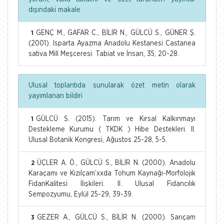
dışındaki makale
GENÇ M., GAFAR C., BİLİR N., GÜLCÜ S., GÜNER Ş.
1
(2001). Isparta Ayazma Anadolu Kestanesi Castanea
sativa Mill Meşceresi. Tabiat ve İnsan, 35, 20-28.
Ulusal toplantıda sunularak özet metin olarak
yayımlanan bildiri
GÜLCÜ S. (2015). Tarım ve Kırsal Kalkınmayı
1
Destekleme Kurumu ( TKDK ) Hibe Destekleri. II.
Ulusal Botanik Kongresi, Ağustos 25-28, 5-5.
ÜÇLER A. Ö., GÜLCÜ S., BİLİR N. (2000). Anadolu
2
Karaçamı ve Kızılçam’xxda Tohum Kaynağı-Morfolojik
FidanKalitesi İlişkileri. II. Ulusal Fidancılık
Sempozyumu, Eylül 25-29, 39-39.
GEZER A., GÜLCÜ S., BİLİR N. (2000). Sarıçam
3