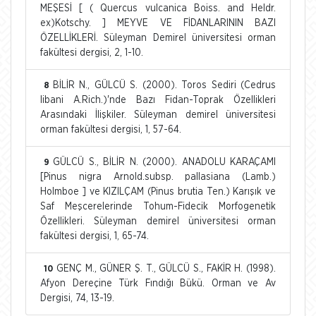
MEŞESİ [ ( Quercus vulcanica Boiss. and Heldr.
ex)Kotschy. ] MEYVE VE FİDANLARININ BAZI
ÖZELLİKLERİ. Süleyman Demirel üniversitesi orman
fakültesi dergisi, 2, 1-10.
BİLİR N., GÜLCÜ S. (2000). Toros Sediri (Cedrus
8
libani A.Rich.)'nde Bazı Fidan-Toprak Özellikleri
Arasındaki İlişkiler. Süleyman demirel üniversitesi
orman fakültesi dergisi, 1, 57-64.
GÜLCÜ S., BİLİR N. (2000). ANADOLU KARAÇAMI
9
[Pinus nigra Arnold.subsp. pallasiana (Lamb.)
Holmboe ] ve KIZILÇAM (Pinus brutia Ten.) Karışık ve
Saf Meşcerelerinde Tohum-Fidecik Morfogenetik
Özellikleri. Süleyman demirel üniversitesi orman
fakültesi dergisi, 1, 65-74.
GENÇ M., GÜNER Ş. T., GÜLCÜ S., FAKİR H. (1998).
10
Afyon Dereçine Türk Fındığı Bükü. Orman ve Av
Dergisi, 74, 13-19.