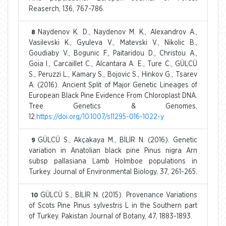
Reaserch, 136, 767-786.
Naydenov K. D., Naydenov M. K., Alexandrov A.,
8
Vasilevski K., Gyuleva V., Matevski V., Nikolic B.,
Goudiaby V., Bogunic F., Paitaridou D., Christou A.,
Goia I., Carcaillet C., Alcantara A. E., Ture C., GÜLCÜ
S., Peruzzi L., Kamary S., Bojovic S., Hinkov G., Tsarev
A. (2016). Ancient Split of Major Genetic Lineages of
European Black Pine Evidence From Chloroplast DNA.
Tree Genetics & Genomes,
12.
https://doi.org/10.1007/s11295-016-1022-y
GÜLCÜ S., Akçakaya M., BİLİR N. (2016). Genetic
9
variation in Anatolian black pine Pinus nigra Arn
subsp pallasiana Lamb Holmboe populations in
Turkey. Journal of Environmental Biology, 37, 261-265.
GÜLCÜ S., BİLİR N. (2015). Provenance Variations
10
of Scots Pine Pinus sylvestris L in the Southern part
of Turkey. Pakistan Journal of Botany, 47, 1883-1893.