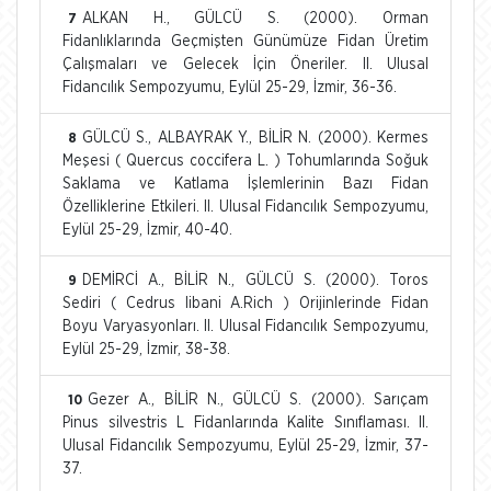
ALKAN H., GÜLCÜ S. (2000). Orman
7
Fidanlıklarında Geçmişten Günümüze Fidan Üretim
Çalışmaları ve Gelecek İçin Öneriler. II. Ulusal
Fidancılık Sempozyumu, Eylül 25-29, İzmir, 36-36.
GÜLCÜ S., ALBAYRAK Y., BİLİR N. (2000). Kermes
8
Meşesi ( Quercus coccifera L. ) Tohumlarında Soğuk
Saklama ve Katlama İşlemlerinin Bazı Fidan
Özelliklerine Etkileri. II. Ulusal Fidancılık Sempozyumu,
Eylül 25-29, İzmir, 40-40.
DEMİRCİ A., BİLİR N., GÜLCÜ S. (2000). Toros
9
Sediri ( Cedrus libani A.Rich ) Orijinlerinde Fidan
Boyu Varyasyonları. II. Ulusal Fidancılık Sempozyumu,
Eylül 25-29, İzmir, 38-38.
Gezer A., BİLİR N., GÜLCÜ S. (2000). Sarıçam
10
Pinus silvestris L Fidanlarında Kalite Sınıflaması. II.
Ulusal Fidancılık Sempozyumu, Eylül 25-29, İzmir, 37-
37.