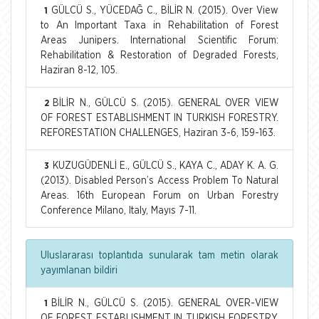
GÜLCÜ S., YÜCEDAĞ C., BİLİR N. (2015). Over View
1
to An Important Taxa in Rehabilitation of Forest
Areas Junipers. International Scientific Forum:
Rehabilitation & Restoration of Degraded Forests,
Haziran 8-12, 105.
BİLİR N., GÜLCÜ S. (2015). GENERAL OVER VIEW
2
OF FOREST ESTABLISHMENT IN TURKISH FORESTRY.
REFORESTATION CHALLENGES, Haziran 3-6, 159-163.
KUZUGÜDENLİ E., GÜLCÜ S., KAYA C., ADAY K. A. G.
3
(2013). Disabled Person’s Access Problem To Natural
Areas. 16th European Forum on Urban Forestry
Conference Milano, Italy, Mayıs 7-11.
Uluslararası toplantıda sunularak tam metin olarak
yayımlanan bildiri
BİLİR N., GÜLCÜ S. (2015). GENERAL OVER-VIEW
1
OF FOREST ESTABLISHMENT IN TURKISH FORESTRY.