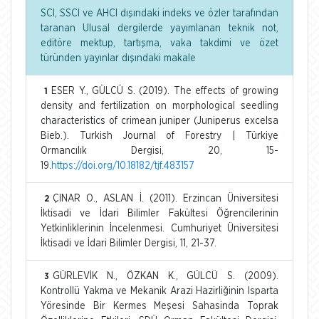
SCI, SSCI ve AHCI dışındaki indeks ve özler tarafından
taranan Ulusal dergilerde yayımlanan teknik not,
editöre mektup, tartışma, vaka takdimi ve özet
türünden yayınlar dışındaki makale
ESER Y., GÜLCÜ S. (2019). The effects of growing
1
density and fertilization on morphological seedling
characteristics of crimean juniper (Juniperus excelsa
Bieb.). Turkish Journal of Forestry | Türkiye
Ormancılık Dergisi, 20, 15-
19.
https://doi.org/10.18182/tjf.483157
ÇINAR O., ASLAN İ. (2011). Erzincan Üniversitesi
2
İktisadi ve İdari Bilimler Fakültesi Öğrencilerinin
Yetkinliklerinin İncelenmesi. Cumhuriyet Üniversitesi
İktisadi ve İdari Bilimler Dergisi, 11, 21-37.
GÜRLEVİK N., ÖZKAN K., GÜLCÜ S. (2009).
3
Kontrollü Yakma ve Mekanik Arazi Hazirliğinin Isparta
Yöresinde Bir Kermes Meşesi Sahasinda Toprak