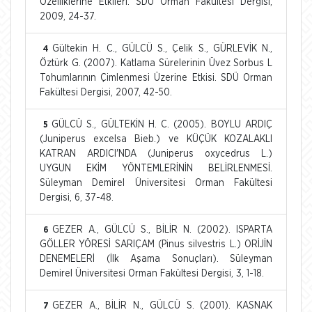
Özelliklerine Etkileri. SDÜ Orman Fakültesi Dergisi,
2009, 24-37.
Gültekin H. C., GÜLCÜ S., Çelik S., GÜRLEVİK N.,
4
Öztürk G. (2007). Katlama Sürelerinin Üvez Sorbus L
Tohumlarının Çimlenmesi Üzerine Etkisi. SDÜ Orman
Fakültesi Dergisi, 2007, 42-50.
GÜLCÜ S., GÜLTEKİN H. C. (2005). BOYLU ARDIÇ
5
(Juniperus excelsa Bieb.) ve KÜÇÜK KOZALAKLI
KATRAN ARDICI'NDA (Juniperus oxycedrus L.)
UYGUN EKİM YÖNTEMLERİNİN BELİRLENMESİ.
Süleyman Demirel Üniversitesi Orman Fakültesi
Dergisi, 6, 37-48.
GEZER A., GÜLCÜ S., BİLİR N. (2002). ISPARTA
6
GÖLLER YÖRESİ SARIÇAM (Pinus silvestris L.) ORİJİN
DENEMELERİ (İlk Aşama Sonuçları). Süleyman
Demirel Üniversitesi Orman Fakültesi Dergisi, 3, 1-18.
GEZER A., BİLİR N., GÜLCÜ S. (2001). KASNAK
7