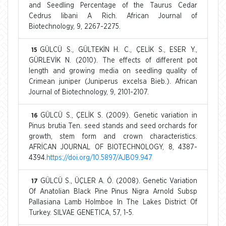
and Seedling Percentage of the Taurus Cedar
Cedrus libani A Rich. African Journal of
Biotechnology, 9, 2267-2275.
GÜLCÜ S., GÜLTEKİN H. C., ÇELİK S., ESER Y.,
15
GÜRLEVİK N. (2010). The effects of different pot
length and growing media on seedling quality of
Crimean juniper (Juniperus excelsa Bieb.). African
Journal of Biotechnology, 9, 2101-2107.
GÜLCÜ S., ÇELİK S. (2009). Genetic variation in
16
Pinus brutia Ten. seed stands and seed orchards for
growth, stem form and crown characteristics.
AFRİCAN JOURNAL OF BIOTECHNOLOGY, 8, 4387-
4394.
https://doi.org/10.5897/AJB09.947
GÜLCÜ S., ÜÇLER A. Ö. (2008). Genetic Variation
17
Of Anatolian Black Pine Pinus Nigra Arnold Subsp
Pallasiana Lamb Holmboe In The Lakes District Of
Turkey. SILVAE GENETICA, 57, 1-5.