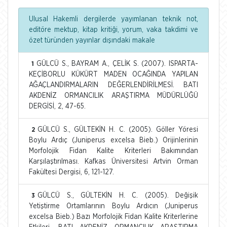
Ulusal Hakemli dergilerde yayımlanan teknik not,
editöre mektup, kitap kritiği, yorum, vaka takdimi ve
özet türünden yayınlar dışındaki makale
GÜLCÜ S., BAYRAM A., ÇELİK S. (2007). ISPARTA-
1
KEÇİBORLU KÜKÜRT MADEN OCAĞINDA YAPILAN
AĞAÇLANDIRMALARIN DEĞERLENDİRİLMESİ. BATI
AKDENİZ ORMANCILIK ARAŞTIRMA MÜDÜRLÜĞÜ
DERGİSİ, 2, 47-65.
GÜLCÜ S., GÜLTEKİN H. C. (2005). Göller Yöresi
2
Boylu Ardıç (Juniperus excelsa Bieb.) Orijinlerinin
Morfolojik Fidan Kalite Kriterleri Bakımından
Karşılaştırılması. Kafkas Üniversitesi Artvin Orman
Fakültesi Dergisi, 6, 121-127.
GÜLCÜ S., GÜLTEKİN H. C. (2005). Değişik
3
Yetiştirme Ortamlarının Boylu Ardıcın (Juniperus
excelsa Bieb.) Bazı Morfolojik Fidan Kalite Kriterlerine