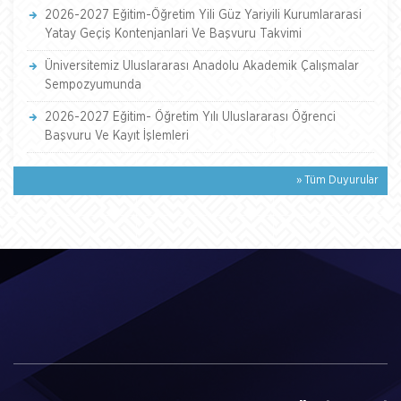
2026-2027 Eğitim-Öğretim Yili Güz Yariyili Kurumlararasi
Yatay Geçiş Kontenjanlari Ve Başvuru Takvimi
Üniversitemiz Uluslararası Anadolu Akademik Çalışmalar
Sempozyumunda
2026-2027 Eğitim- Öğretim Yılı Uluslararası Öğrenci
Başvuru Ve Kayıt İşlemleri
» Tüm Duyurular