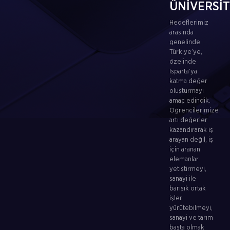
ÜNİVERSİ
Hedeflerimiz
arasında
genelinde
Türkiye’ye,
özelinde
Isparta’ya
katma değer
oluşturmayı
amaç edindik.
Öğrencilerimize
artı değerler
kazandırarak iş
arayan değil, iş
için aranan
elemanlar
yetiştirmeyi,
sanayi ile
barışık ortak
işler
yürütebilmeyi,
sanayi ve tarım
başta olmak