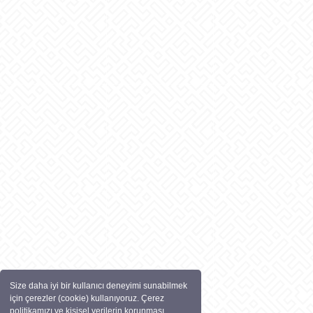
Size daha iyi bir kullanıcı deneyimi sunabilmek
için çerezler (cookie) kullanıyoruz. Çerez
politikamızı ve kişisel verilerin korunması