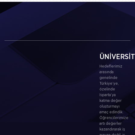
ÜNİVERSİ
Hedeflerimiz
arasında
genelinde
Türkiye’ye,
özelinde
Isparta’ya
katma değer
oluşturmayı
amaç edindik.
Öğrencilerimize
artı değerler
kazandırarak iş