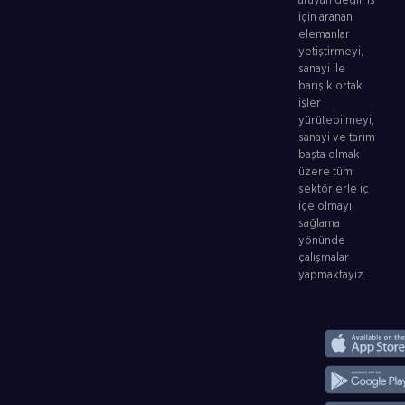
arayan değil, iş
için aranan
elemanlar
yetiştirmeyi,
sanayi ile
barışık ortak
işler
yürütebilmeyi,
sanayi ve tarım
başta olmak
üzere tüm
sektörlerle iç
içe olmayı
sağlama
yönünde
çalışmalar
yapmaktayız.