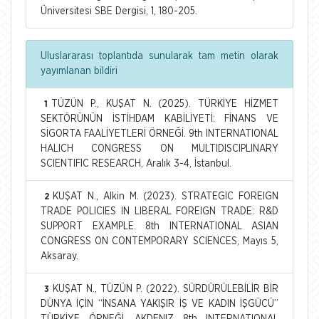
Üniversitesi SBE Dergisi, 1, 180-205.
Uluslararası toplantıda sunularak tam metin olarak
yayımlanan bildiri
TÜZÜN P., KUŞAT N. (2025). TÜRKİYE HİZMET
1
SEKTÖRÜNÜN İSTİHDAM KABİLİYETİ: FİNANS VE
SİGORTA FAALİYETLERİ ÖRNEĞİ. 9th INTERNATIONAL
HALICH CONGRESS ON MULTIDISCIPLINARY
SCIENTIFIC RESEARCH, Aralık 3-4, İstanbul.
KUŞAT N., Alkin M. (2023). STRATEGIC FOREIGN
2
TRADE POLICIES IN LIBERAL FOREIGN TRADE: R&D
SUPPORT EXAMPLE. 8th INTERNATIONAL ASIAN
CONGRESS ON CONTEMPORARY SCIENCES, Mayıs 5,
Aksaray.
KUŞAT N., TÜZÜN P. (2022). SÜRDÜRÜLEBİLİR BİR
3
DÜNYA İÇİN “İNSANA YAKIŞIR İŞ VE KADIN İŞGÜCÜ”
TÜRKİYE ÖRNEĞİ. AKDENIZ 8th INTERNATIONAL