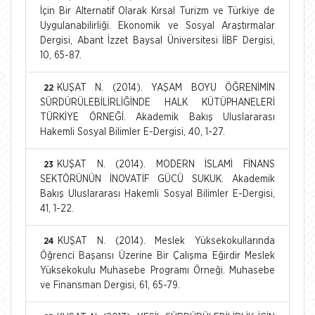
İçin Bir Alternatif Olarak Kırsal Turizm ve Türkiye de
Uygulanabilirliği. Ekonomik ve Sosyal Araştırmalar
Dergisi, Abant İzzet Baysal Üniversitesi İİBF Dergisi,
10, 65-87.
KUŞAT N. (2014). YAŞAM BOYU ÖĞRENİMİN
22
SÜRDÜRÜLEBİLİRLİĞİNDE HALK KÜTÜPHANELERİ
TÜRKİYE ÖRNEĞİ. Akademik Bakış Uluslararası
Hakemli Sosyal Bilimler E-Dergisi, 40, 1-27.
KUŞAT N. (2014). MODERN İSLAMİ FİNANS
23
SEKTÖRÜNÜN İNOVATİF GÜCÜ SUKUK. Akademik
Bakış Uluslararası Hakemli Sosyal Bilimler E-Dergisi,
41, 1-22.
KUŞAT N. (2014). Meslek Yüksekokullarında
24
Öğrenci Başarısı Üzerine Bir Çalışma Eğirdir Meslek
Yüksekokulu Muhasebe Programı Örneği. Muhasebe
ve Finansman Dergisi, 61, 65-79.