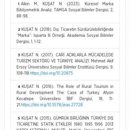
Alkin M., KUŞAT N. (2023). Küresel Marka
1
Bibliyometrik Analiz. TAMGA Sosyal Bilimler Dergisi, 2,
88-98.
KUŞAT N. (2018). Dış Ticaretin Sürdürülebilirliğinde
2
“Marka”: Isparta İli Örneği. Akademia Sosyal Bilimler
Dergisi, 1, 1-12.
KUŞAT N. (2017). CARİ AÇIKLARLA MÜCADELEDE
3
TURİZM SEKTÖRÜ VE TÜRKİYE ANALİZİ. Mehmet Akif
Ersoy Üniversitesi Sosyal Bilimler Enstitüsü Dergisi, 9,
108-118.
https://doi.org/10.20875
KUŞAT N. (2016). The Role of Rural Tourism in
4
Rural Development The Case of Turkey. Afyon
Kocatepe Üniversitesi İİBF Dergisi, 18, 11-
21.
https://doi.org/10.5578/jeas.27728
KUŞAT N. (2015). GÜMRÜK BİRLİĞİNİN TÜRKİYE DIŞ
5
TİCARETİNE STATİK ETKİLERİ 1980 1995 1996 2013