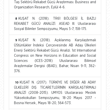
Taş Sektörü Rekabet Gücü Araştırması. Business and
Organization Research, Eylül 4-6.
KUŞAT N. (2018). TR61 BÖLGESİ İL BAZLI
8
REKABET GÜCÜ ANALİZİ. ASEAD III. Uluslararası
Sosyal Bilimler Sempozyumu, Mayıs 5-7, 158-175.
KUŞAT N. (2018). Açıklanmış Karşılaştırmalı
9
ÜStünlükler İndeksi Çerçevesinde AB Aday Ülkeleri
Enerji Sektörü Rekabet Gücü Analizi. 1st International
Congress on New Horizons in Education and Social
Sciences (ICES-2018) Uluslararası Bilimsel
Araştırmalar Dergisi (IBAD), Bahar, Nisan 9-11, 362-
376.
KUŞAT N. (2017). TÜRKİYE VE DİĞER AB ADAY
10
ÜLKELERİ DIŞ TİCARETLERİNİN KARŞILAŞTIRMALI
ANALİZİ (2008-2015). UMYOS Uluslararası Meslek
Yüksekokulları Sempozyumu, 18-20 Mayıs 2017 -
Bosna Hersek., Mayıs 18-20, 564-573.