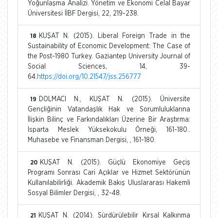
Yoğunlaşma Analizi. Yönetim ve Ekonomi Celal Bayar
Üniversitesi İİBF Dergisi, 22, 219-238.
KUŞAT N. (2015). Liberal Foreign Trade in the
18
Sustainability of Economic Development: The Case of
the Post-1980 Turkey. Gaziantep University Journal of
Social Sciences, 14, 39-
64.
https://doi.org/10.21547/jss.256777
DOLMACI N., KUŞAT N. (2015). Üniversite
19
Gençliğinin Vatandaşlık Hak ve Sorumluluklarına
İlişkin Bilinç ve Farkındalıkları Üzerine Bir Araştırma:
Isparta Meslek Yüksekokulu Örneği, 161-180..
Muhasebe ve Finansman Dergisi, , 161-180.
KUŞAT N. (2015). Güçlü Ekonomiye Geçiş
20
Programı Sonrası Cari Açıklar ve Hizmet Sektörünün
Kullanılabilirliği. Akademik Bakış Uluslararası Hakemli
Sosyal Bilimler Dergisi, , 32-48.
KUŞAT N. (2014). Sürdürülebilir Kırsal Kalkınma
21