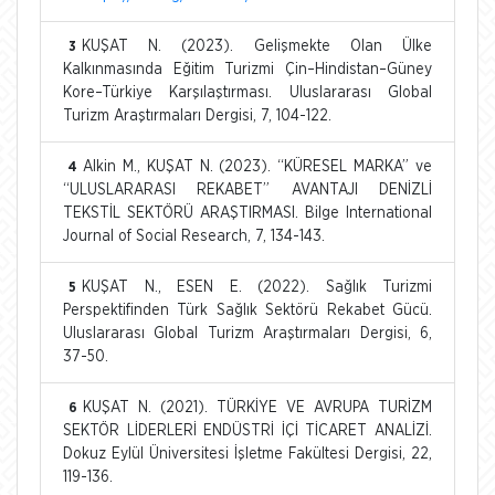
KUŞAT N. (2023). Gelişmekte Olan Ülke
3
Kalkınmasında Eğitim Turizmi Çin–Hindistan–Güney
Kore–Türkiye Karşılaştırması. Uluslararası Global
Turizm Araştırmaları Dergisi, 7, 104-122.
Alkin M., KUŞAT N. (2023). “KÜRESEL MARKA” ve
4
“ULUSLARARASI REKABET” AVANTAJI DENİZLİ
TEKSTİL SEKTÖRÜ ARAŞTIRMASI. Bilge International
Journal of Social Research, 7, 134-143.
KUŞAT N., ESEN E. (2022). Sağlık Turizmi
5
Perspektifinden Türk Sağlık Sektörü Rekabet Gücü.
Uluslararası Global Turizm Araştırmaları Dergisi, 6,
37-50.
KUŞAT N. (2021). TÜRKİYE VE AVRUPA TURİZM
6
SEKTÖR LİDERLERİ ENDÜSTRİ İÇİ TİCARET ANALİZİ.
Dokuz Eylül Üniversitesi İşletme Fakültesi Dergisi, 22,
119-136.