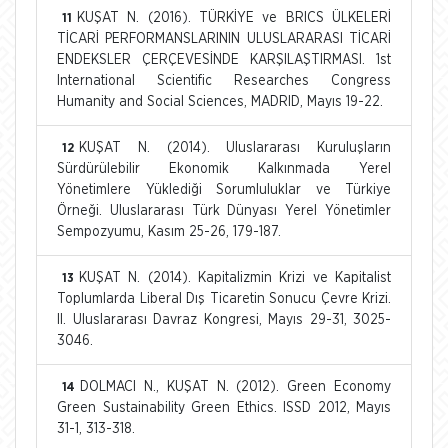
KUŞAT N. (2016). TÜRKİYE ve BRICS ÜLKELERİ
11
TİCARİ PERFORMANSLARININ ULUSLARARASI TİCARİ
ENDEKSLER ÇERÇEVESİNDE KARŞILAŞTIRMASI. 1st
International Scientific Researches Congress
Humanity and Social Sciences, MADRID, Mayıs 19-22.
KUŞAT N. (2014). Uluslararası Kuruluşların
12
Sürdürülebilir Ekonomik Kalkınmada Yerel
Yönetimlere Yüklediği Sorumluluklar ve Türkiye
Örneği. Uluslararası Türk Dünyası Yerel Yönetimler
Sempozyumu, Kasım 25-26, 179-187.
KUŞAT N. (2014). Kapitalizmin Krizi ve Kapitalist
13
Toplumlarda Liberal Dış Ticaretin Sonucu Çevre Krizi.
II. Uluslararası Davraz Kongresi, Mayıs 29-31, 3025-
3046.
DOLMACI N., KUŞAT N. (2012). Green Economy
14
Green Sustainability Green Ethics. ISSD 2012, Mayıs
31-1, 313-318.