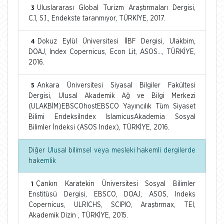
Uluslararası Global Turizm Araştırmaları Dergisi,
3
C.1, S.1., Endekste taranmıyor, TÜRKİYE, 2017.
Dokuz Eylül Üniversitesi İİBF Dergisi, Ulakbim,
4
DOAJ, Index Copernicus, Econ Lit, ASOS..., TÜRKİYE,
2016.
Ankara Üniversitesi Siyasal Bilgiler Fakültesi
5
Dergisi, Ulusal Akademik Ağ ve Bilgi Merkezi
(ULAKBİM)EBSCOhostEBSCO Yayıncılık Tüm Siyaset
Bilimi EndeksiIndex IslamicusAkademia Sosyal
Bilimler İndeksi (ASOS Index), TÜRKİYE, 2016.
Diğer Ulusal bilimsel veya mesleki hakemli dergilerde
hakemlik
Çankırı Karatekin Üniversitesi Sosyal Bilimler
1
Enstitüsü Dergisi, EBSCO, DOAJ, ASOS, Indeks
Copernicus, ULRICHS, SCIPIO, Araştırmax, TEI,
Akademik Dizin , TÜRKİYE, 2015.