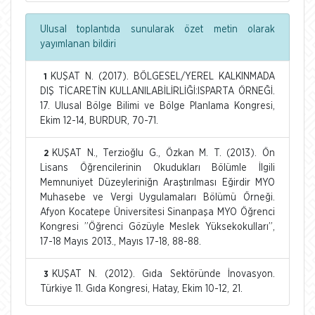
Ulusal toplantıda sunularak özet metin olarak
yayımlanan bildiri
KUŞAT N. (2017). BÖLGESEL/YEREL KALKINMADA
1
DIŞ TİCARETİN KULLANILABİLİRLİĞİ:ISPARTA ÖRNEĞİ.
17. Ulusal Bölge Bilimi ve Bölge Planlama Kongresi,
Ekim 12-14, BURDUR, 70-71.
KUŞAT N., Terzioğlu G., Özkan M. T. (2013). Ön
2
Lisans Öğrencilerinin Okudukları Bölümle İlgili
Memnuniyet Düzeyleriniğn Araştırılması Eğirdir MYO
Muhasebe ve Vergi Uygulamaları Bölümü Örneği.
Afyon Kocatepe Üniversitesi Sinanpaşa MYO Öğrenci
Kongresi ”Öğrenci Gözüyle Meslek Yüksekokulları”,
17-18 Mayıs 2013., Mayıs 17-18, 88-88.
KUŞAT N. (2012). Gıda Sektöründe İnovasyon.
3
Türkiye 11. Gıda Kongresi, Hatay, Ekim 10-12, 21.