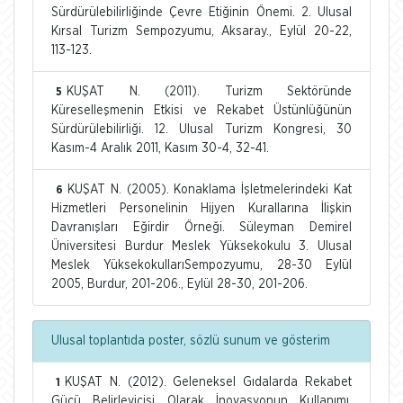
Sürdürülebilirliğinde Çevre Etiğinin Önemi. 2. Ulusal
Kırsal Turizm Sempozyumu, Aksaray., Eylül 20-22,
113-123.
KUŞAT N. (2011). Turizm Sektöründe
5
Küreselleşmenin Etkisi ve Rekabet Üstünlüğünün
Sürdürülebilirliği. 12. Ulusal Turizm Kongresi, 30
Kasım-4 Aralık 2011, Kasım 30-4, 32-41.
KUŞAT N. (2005). Konaklama İşletmelerindeki Kat
6
Hizmetleri Personelinin Hijyen Kurallarına İlişkin
Davranışları Eğirdir Örneği. Süleyman Demirel
Üniversitesi Burdur Meslek Yüksekokulu 3. Ulusal
Meslek YüksekokullarıSempozyumu, 28-30 Eylül
2005, Burdur, 201-206., Eylül 28-30, 201-206.
Ulusal toplantıda poster, sözlü sunum ve gösterim
KUŞAT N. (2012). Geleneksel Gıdalarda Rekabet
1
Gücü Belirleyicisi Olarak İnovasyonun Kullanımı.