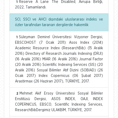
Reserve A Lane The Disabled, Avrupa Birliği,
1
2022, Tamamlandı.
SCI, SSCI ve AHCI dışındaki uluslararası indeks ve
özler tarafından taranan dergilerde hakemlik
Süleyman Demirel Üniversitesi Vizyoner Dergisi,
1
EBSCOHOST (7 Ocak 2011) Asos Index (2014)
Academic Resource Index (ResearchBib) (15 Aralık
2016) Directory of Research Journals Indexing (DRJI)
(16 Aralık 2016) MIAR (16 Aralık 2016) Journal Factor
(20 Aralık 2016) Scientific Indexing Services (SIS) (20
Aralık 2016) Sosyal Bilimler Atıf Dizini (SOBIAD) (26
Ocak 2017) Index Copernicus (06 Şubat 2017)
Arastirmax (26 Haziran 2017), TÜRKİYE, 2017.
Mehmet Akif Ersoy Üniversitesi Sosyal Bilimler
2
Enstitüsü Dergisi, ASOS INDEX, OAJI, INDEX
COPERNICUS, EBSCO, Scientific Indexing Services,
ResearchBibDergimiz ULAKBİM, TÜRKİYE, 2017.