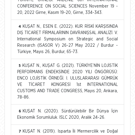
CONFERENCE ON SOCIAL SCIENCES November 19 -
20, 2022 Girne, Kasım 19-20, Girne, 334-343.
KUŞAT N., ESEN E. (2022). KUR RİSKİ KARŞISINDA
4
DIŞ TİCARET FİRMALARININ DAVRANIŞSAL ANALİZİ. V.
International Symposium on Strategic and Social
Research (ISASOR V) 26-27 May 2022 / Burdur -
Türkiye, Mayıs 26, Burdur, 65-73.
KUŞAT N., KUŞAT G. (2021). TÜRKİYE’NİN LOJİSTİK
5
PERFORMANS ENDEKSİNDE 2020 YILI ÖNGÖRÜSÜ:
ENCO LOJİSTİK ÖRNEĞİ. I. ULUSLARARASI GÜMRÜK
VE TİCARET KONGRESİ 1st INTERNATIONAL
CUSTOMS AND TRADE CONGRESS, Mayıs 20, Ankara,
78-86.
KUŞAT N. (2020). Sürdürülebilir Bir Dünya İçin
6
Ekonomik Sorumluluk. ISLC 2020, Aralık 24-26.
KUŞAT N. (2019). Isparta İli Mermercilik ve Doğal
7