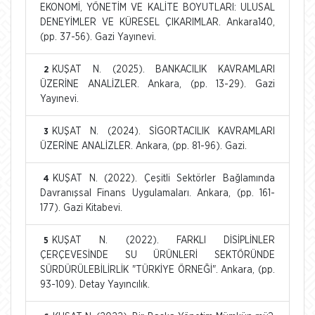
EKONOMİ, YÖNETİM VE KALİTE BOYUTLARI: ULUSAL
DENEYİMLER VE KÜRESEL ÇIKARIMLAR. Ankara140,
(pp. 37-56). Gazi Yayınevi.
KUŞAT N. (2025). BANKACILIK KAVRAMLARI
2
ÜZERİNE ANALİZLER. Ankara, (pp. 13-29). Gazi
Yayınevi.
KUŞAT N. (2024). SİGORTACILIK KAVRAMLARI
3
ÜZERİNE ANALİZLER. Ankara, (pp. 81-96). Gazi.
KUŞAT N. (2022). Çeşitli Sektörler Bağlamında
4
Davranışsal Finans Uygulamaları. Ankara, (pp. 161-
177). Gazi Kitabevi.
KUŞAT N. (2022). FARKLI DİSİPLİNLER
5
ÇERÇEVESİNDE SU ÜRÜNLERİ SEKTÖRÜNDE
SÜRDÜRÜLEBİLİRLİK "TÜRKİYE ÖRNEĞİ". Ankara, (pp.
93-109). Detay Yayıncılık.