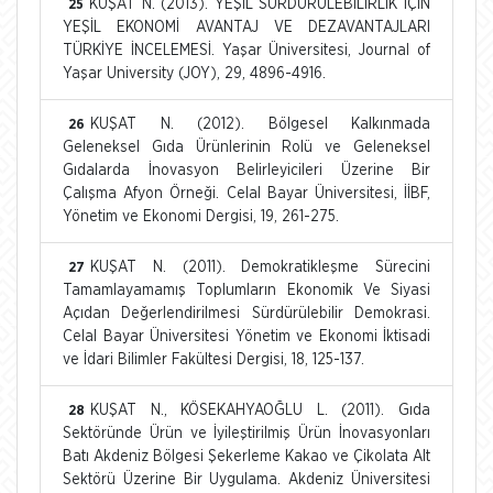
KUŞAT N. (2013). YEŞİL SÜRDÜRÜLEBİLİRLİK İÇİN
25
YEŞİL EKONOMİ AVANTAJ VE DEZAVANTAJLARI
TÜRKİYE İNCELEMESİ. Yaşar Üniversitesi, Journal of
Yaşar University (JOY), 29, 4896-4916.
KUŞAT N. (2012). Bölgesel Kalkınmada
26
Geleneksel Gıda Ürünlerinin Rolü ve Geleneksel
Gıdalarda İnovasyon Belirleyicileri Üzerine Bir
Çalışma Afyon Örneği. Celal Bayar Üniversitesi, İİBF,
Yönetim ve Ekonomi Dergisi, 19, 261-275.
KUŞAT N. (2011). Demokratikleşme Sürecini
27
Tamamlayamamış Toplumların Ekonomik Ve Siyasi
Açıdan Değerlendirilmesi Sürdürülebilir Demokrasi.
Celal Bayar Üniversitesi Yönetim ve Ekonomi İktisadi
ve İdari Bilimler Fakültesi Dergisi, 18, 125-137.
KUŞAT N., KÖSEKAHYAOĞLU L. (2011). Gıda
28
Sektöründe Ürün ve İyileştirilmiş Ürün İnovasyonları
Batı Akdeniz Bölgesi Şekerleme Kakao ve Çikolata Alt
Sektörü Üzerine Bir Uygulama. Akdeniz Üniversitesi