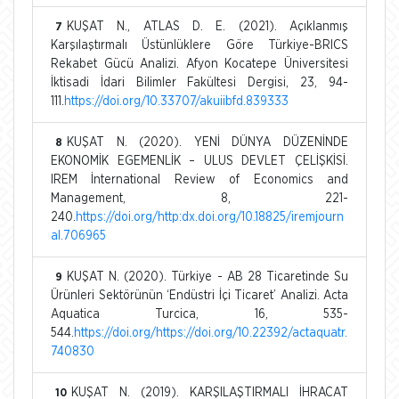
KUŞAT N., ATLAS D. E. (2021). Açıklanmış
7
Karşılaştırmalı Üstünlüklere Göre Türkiye-BRICS
Rekabet Gücü Analizi. Afyon Kocatepe Üniversitesi
İktisadi İdari Bilimler Fakültesi Dergisi, 23, 94-
111.
https://doi.org/10.33707/akuiibfd.839333
KUŞAT N. (2020). YENİ DÜNYA DÜZENİNDE
8
EKONOMİK EGEMENLİK – ULUS DEVLET ÇELİŞKİSİ.
IREM İnternational Review of Economics and
Management, 8, 221-
240.
https://doi.org/http:dx.doi.org/10.18825/iremjourn
al.706965
KUŞAT N. (2020). Türkiye - AB 28 Ticaretinde Su
9
Ürünleri Sektörünün ‘Endüstri İçi Ticaret’ Analizi. Acta
Aquatica Turcica, 16, 535-
544.
https://doi.org/https://doi.org/10.22392/actaquatr.
740830
KUŞAT N. (2019). KARŞILAŞTIRMALI İHRACAT
10