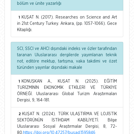
bölüm ve ünite yazarlığı
KUŞAT N. (2017). Researches on Science and Art
1
in 21st Century Turkey. Ankara, (pp. 1057-1066). Gece
Kitaplığı.
SCI, SSCI ve AHCI dışındaki indeks ve özler tarafından
taranan Uluslararası dergilerde yayımlanan teknik
not, editöre mektup, tartışma, vaka takdimi ve özet
türünden yayınlar dışındaki makale
KONUŞKAN A., KUŞAT N. (2025). EĞİTİM
1
TURİZMİNİN EKONOMİK ETKİLERİ VE TÜRKİYE
ÖRNEĞİ. Uluslararası Global Turizm Araştırmaları
Dergisi, 9, 164-181.
KUŞAT N. (2024). TÜRK ULAŞTIRMA VE LOJİSTİK
2
SEKTÖRÜNÜN İSTİHDAM KABİLİYETİ. Bilge
Uluslararası Sosyal Araştırmalar Dergisi, 8, 72-
80.
https://doi.org/10.47257/busad.1595846