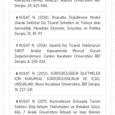
KARŞILAŞTIRMALI ANALİZİ. Atatürk Üniversitesi İİBF
Dergisi, 29, 625-644.
KUŞAT N. (2014). İhracatta Örgütlenme Modeli
6
Olarak Sektörel Dış Ticaret Şirketleri ve Türkiye deki
İşlevselliği. Paradoks Ekonomi, Sosyoloji ve Politika
Dergisi, 10, 85-117.
KUŞAT N. (2014). Isparta Dış Ticaret Sektörünün
7
SWOT Analizi Kapsamında Mevcut Durum
Değerlendirmesi. Çankırı Karatekin Üniversitesi İİBF
Dergisi, 4, 299-324.
KUŞAT N. (2012). SÜRDÜRÜLEBİLİR İŞLETMELER
8
İÇİN KURUMSAL SÜRDÜRÜLEBİLİRLİK VE İÇSEL
UNSURLARI. Afyon Kocatepe Üniversitesi, İİBF Dergisi,
14, 227-241.
KUŞAT N. (2011). Küreselleşen Dünyada Turizm
9
Sektörü Bilgi İletişim Teknolojileri ve Rekabet Gücü.
Kilis 7 Aralık Üniversitesi İktisadi ve İdari Bilimler