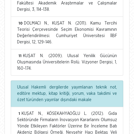
Fakültesi Akademik Araştırmalar ve Çalışmalar
Dergisi, 3, 114-138.
DOLMACI N., KUŞAT N. (2011). Kamu Tercihi
10
Teorisi Çerçevesinde Seçim Ekonomisi Kavramının
Değerlendirilmesi. Cumhuriyet Üniversitesi İİBF
Dergisi, 12, 129-146.
KUŞAT N. (2009). Ulusal Yenilik Gücünün
11
Oluşmasında Üniversitelerin Rolü. Vizyoner Dergisi, 1,
160-174.
Ulusal Hakemli dergilerde yayımlanan teknik not,
editöre mektup, kitap kritiği, yorum, vaka takdimi ve
özet türünden yayınlar dışındaki makale
KUŞAT N., KÖSEKAHYAOĞLU L. (2012). Gıda
1
Sektöründe Firmaların İnovasyon Kararlarını Olumsuz
Yönde Etkileyen Faktörler Üzerine Bir İnceleme Batı
Akdeniz Bölgesi Örneği. Nevşehir Hacı Bektaş Veli