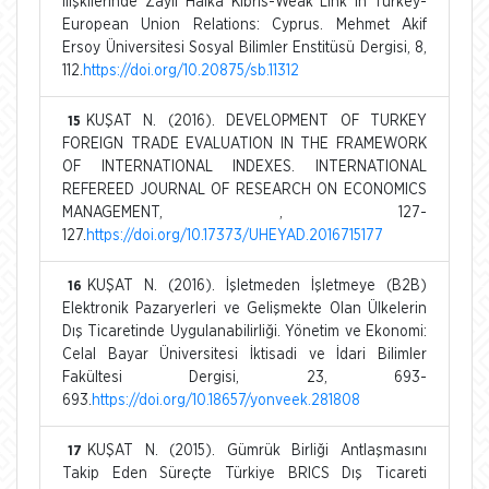
İlişkilerinde Zayıf Halka Kıbrıs-Weak Link In Turkey-
European Union Relations: Cyprus. Mehmet Akif
Ersoy Üniversitesi Sosyal Bilimler Enstitüsü Dergisi, 8,
112.
https://doi.org/10.20875/sb.11312
KUŞAT N. (2016). DEVELOPMENT OF TURKEY
15
FOREIGN TRADE EVALUATION IN THE FRAMEWORK
OF INTERNATIONAL INDEXES. INTERNATIONAL
REFEREED JOURNAL OF RESEARCH ON ECONOMICS
MANAGEMENT, , 127-
127.
https://doi.org/10.17373/UHEYAD.2016715177
KUŞAT N. (2016). İşletmeden İşletmeye (B2B)
16
Elektronik Pazaryerleri ve Gelişmekte Olan Ülkelerin
Dış Ticaretinde Uygulanabilirliği. Yönetim ve Ekonomi:
Celal Bayar Üniversitesi İktisadi ve İdari Bilimler
Fakültesi Dergisi, 23, 693-
693.
https://doi.org/10.18657/yonveek.281808
KUŞAT N. (2015). Gümrük Birliği Antlaşmasını
17
Takip Eden Süreçte Türkiye BRICS Dış Ticareti