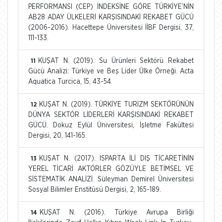
PERFORMANSI (CEP) İNDEKSİNE GÖRE TÜRKİYE’NİN
AB28 ADAY ÜLKELERİ KARŞISINDAKİ REKABET GÜCÜ
(2006-2016). Hacettepe Üniversitesi İİBF Dergisi, 37,
111-133.
KUŞAT N. (2019). Su Ürünleri Sektörü Rekabet
11
Gücü Analizi: Türkiye ve Beş Lider Ülke Örneği. Acta
Aquatica Turcica, 15, 43-54.
KUŞAT N. (2019). TÜRKİYE TURİZM SEKTÖRÜNÜN
12
DÜNYA SEKTÖR LİDERLERİ KARŞISINDAKİ REKABET
GÜCÜ. Dokuz Eylül Üniversitesi, İşletme Fakültesi
Dergisi, 20, 141-165.
KUŞAT N. (2017). ISPARTA İLİ DIŞ TİCARETİNİN
13
YEREL TİCARİ AKTÖRLER GÖZÜYLE BETİMSEL VE
SİSTEMATİK ANALİZİ. Süleyman Demirel Üniversitesi
Sosyal Bilimler Enstitüsü Dergisi, 2, 165-189.
KUŞAT N. (2016). Türkiye Avrupa Birliği
14