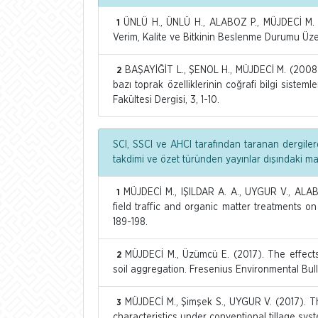
ÜNLÜ H., ÜNLÜ H., ALABOZ P., MÜJDECİ M. 
1
Verim, Kalite ve Bitkinin Beslenme Durumu Üzerin
BAŞAYİĞİT L., ŞENOL H., MÜJDECİ M. (2008). 
2
bazı toprak özelliklerinin coğrafi bilgi sistem
Fakültesi Dergisi, 3, 1-10.
SCI, SSCI ve AHCI tarafından taranan dergiler
takdimi ve özet türünden yayınlar dışındaki m
MÜJDECİ M., IŞILDAR A. A., UYGUR V., ALAB
1
field traffic and organic matter treatments on
189-198.
MÜJDECİ M., Üzümcü E. (2017). The effec
2
soil aggregation. Fresenius Environmental Bul
MÜJDECİ M., Şimşek S., UYGUR V. (2017). T
3
characteristics under conventional tillage sys