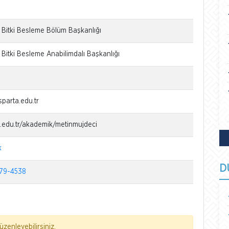
e Bitki Besleme Bölüm Başkanlığı
 Bitki Besleme Anabilimdalı Başkanlığı
parta.edu.tr
du.edu.tr/akademik/metinmujdeci
k
D
79-4538
zenleyebilirsiniz.