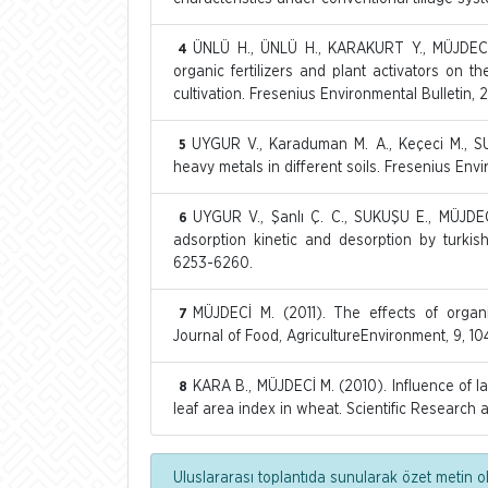
ÜNLÜ H., ÜNLÜ H., KARAKURT Y., MÜJDECİ 
4
organic fertilizers and plant activators on t
cultivation. Fresenius Environmental Bulletin, 
UYGUR V., Karaduman M. A., Keçeci M., SU
5
heavy metals in different soils. Fresenius Envi
UYGUR V., Şanlı Ç. C., SUKUŞU E., MÜJDEC
6
adsorption kinetic and desorption by turkish
6253-6260.
MÜJDECİ M. (2011). The effects of organi
7
Journal of Food, AgricultureEnvironment, 9, 10
KARA B., MÜJDECİ M. (2010). Influence of l
8
leaf area index in wheat. Scientific Research
Uluslararası toplantıda sunularak özet metin ol