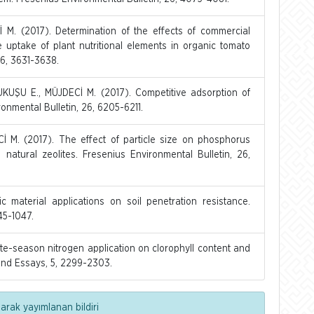
M. (2017). Determination of the effects of commercial
he uptake of plant nutritional elements in organic tomato
26, 3631-3638.
KUŞU E., MÜJDECİ M. (2017). Competitive adsorption of
ronmental Bulletin, 26, 6205-6211.
İ M. (2017). The effect of particle size on phosphorus
 natural zeolites. Fresenius Environmental Bulletin, 26,
c material applications on soil penetration resistance.
45-1047.
ate-season nitrogen application on clorophyll content and
 and Essays, 5, 2299-2303.
arak yayımlanan bildiri