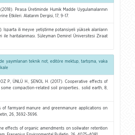
(2018). Pırasa Üretiminde Humik Madde Uygulamalarının
e Etkileri. Alatarım Dergisi, 17, 9-17.
Isparta ili meyve yetiştirme potansiyeli yüksek alanların
leri ile haritalanması. Süleyman Demirel Üniversitesi Ziraat
de yayımlanan teknik not, editöre mektup, tartışma, vaka
akale
OZ P., ÜNLÜ H., ŞENOL H. (2017). Cooperative effects of
 some compaction-related soil properties.. solid earth, 8,
ts of farmyard manure and greenmanure applications on
letin, 26, 3692-3696.
he effects of organic amendments on soilwater retention
tem. Fresenius Environmental Bulletin, 26, 4075-4081.