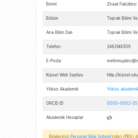
Birimi
Ziraat Fakültesi
Bölüm
Toprak Bilimi V
Ana Bilim Dalı
Toprak Bilimi Ve
Telefon
2462146309
E-Posta
metinmujdeci@is
Kişisel Web Sayfası
http://kisisel.s
Yöksis Akademik
Yöksis akademi
ORCID ID
0000-0002-05
Akademik Hesaplar
Bilgilerinizi
Personel Bilgi Sistemi
'nden (PBS) dü