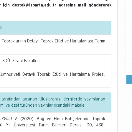
ler için destek@isparta.edu.tr adresine mail göndererek
p
 Topraklarının Detaylı Toprak Etüd ve Haritalaması. Tarım
 SDÜ. Ziraat Fakültesi.
mhuriyeti Detaylı Toprak Etüd ve Haritalama Projesi.
 tarafından taranan Uluslararası dergilerde yayımlanan
dimi ve özet türünden yayınlar dışındaki makale
 UYGUR V. (2020). Bağ ve Elma Bahçelerinde Toprak
 Yıl Üniversitesi Tarım Bilimleri Dergisi, 30, 438-