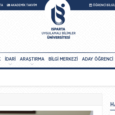
TA
AKADEMİK TAKVİM
ÖĞRENCİ BİLGİ
K
İDARİ
ARAŞTIRMA
BİLGİ MERKEZİ
ADAY ÖĞRENCİ
H