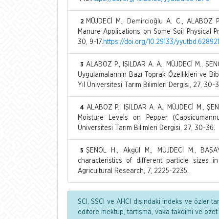
MÜJDECİ M., Demircioğlu A. C., ALABOZ 
2
Manure Applications on Some Soil Physical Prop
30, 9-17.
https://doi.org/10.29133/yyutbd.62892
ALABOZ P., IŞILDAR A. A., MÜJDECİ M., ŞEN
3
Uygulamalarının Bazı Toprak Özellikleri ve Bi
Yıl Üniversitesi Tarım Bilimleri Dergisi, 27, 30-3
ALABOZ P., IŞILDAR A. A., MÜJDECİ M., ŞEN
4
Moisture Levels on Pepper (Capsicumann
Üniversitesi Tarım Bilimleri Dergisi, 27, 30-36.
ŞENOL H., Akgül M., MÜJDECİ M., BAŞAY
5
characteristics of different particle sizes i
Agricultural Research, 7, 2225-2235.
SCI, SSCI ve AHCI dışındaki indeks ve özler ta
editöre mektup, tartışma, vaka takdimi ve özet