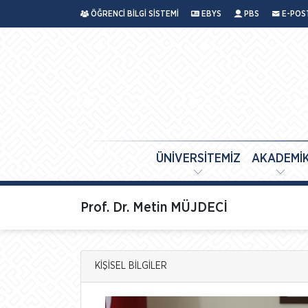
ÖĞRENCİ BİLGİ SİSTEMİ
EBYS
PBS
E-POS
ÜNİVERSİTEMİZ
AKADEMİ
Prof. Dr. Metin MÜJDECİ
KİŞİSEL BİLGİLER