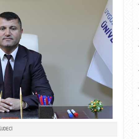
MÜJDECİ