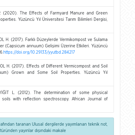
P. (2020). The Effects of Farmyard Manure and Green
erties. Yüzüncü Yıl Üniversitesi Tarım Bilimleri Dergisi,
1
OL H. (2017). Farklı Düzeylerde Vermikompost ve Sulama
ber (Capsicum annuum) Gelişimi Üzerine Etkileri. Yüzüncü
6.
https://doi.org/10.29133/yyutbd.284217
OL H. (2017). Effects of Different Vermicompost and Soil
uum) Grown and Some Soil Properties. Yüzüncü Yıl
İĞİT L. (2012). The determination of some physical
n soils with reflection spectroscopy. African Journal of
rafından taranan Ulusal dergilerde yayımlanan teknik not,
 türünden yayınlar dışındaki makale