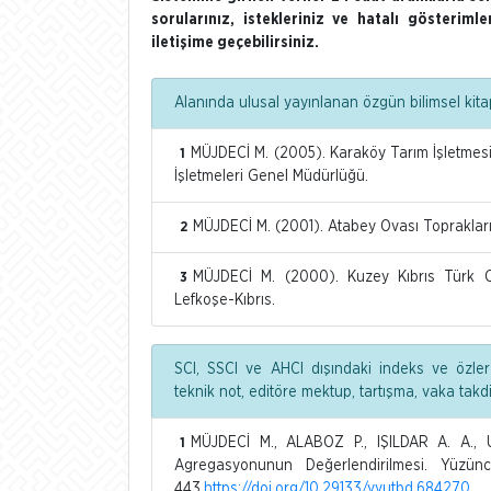
sorularınız, istekleriniz ve hatalı gösterim
iletişime geçebilirsiniz.
Alanında ulusal yayınlanan özgün bilimsel kita
MÜJDECİ M. (2005). Karaköy Tarım İşletmesi
1
İşletmeleri Genel Müdürlüğü.
MÜJDECİ M. (2001). Atabey Ovası Toprakları.
2
MÜJDECİ M. (2000). Kuzey Kıbrıs Türk Cu
3
Lefkoşe-Kıbrıs.
SCI, SSCI ve AHCI dışındaki indeks ve özler
teknik not, editöre mektup, tartışma, vaka tak
MÜJDECİ M., ALABOZ P., IŞILDAR A. A.,
1
Agregasyonunun Değerlendirilmesi. Yüzüncü
443.
https://doi.org/10.29133/yyutbd.684270