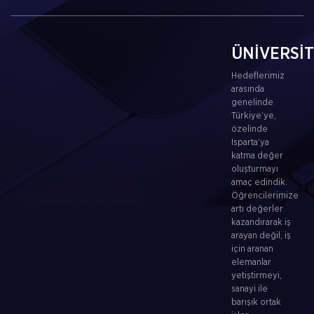
ÜNİVERSİ
Hedeflerimiz
arasında
genelinde
Türkiye’ye,
özelinde
Isparta’ya
katma değer
oluşturmayı
amaç edindik.
Öğrencilerimize
artı değerler
kazandırarak iş
arayan değil, iş
için aranan
elemanlar
yetiştirmeyi,
sanayi ile
barışık ortak