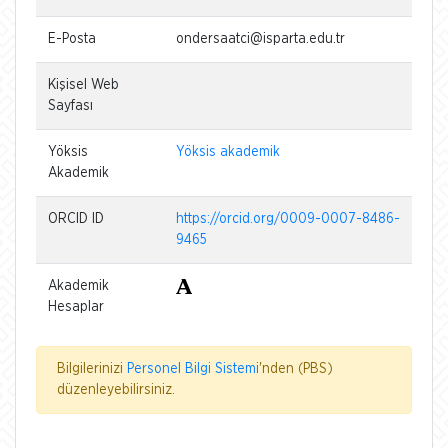
E-Posta
ondersaatci@isparta.edu.tr
Kişisel Web
Sayfası
Yöksis
Yöksis akademik
Akademik
ORCID ID
https://orcid.org/0009-0007-8486-
9465
Akademik
Hesaplar
Bilgilerinizi
Personel Bilgi Sistemi
'nden (PBS)
düzenleyebilirsiniz.