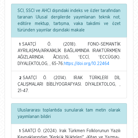
SCI, SSCI ve AHCI dışındaki indeks ve özler tarafından
taranan Ulusal dergilerde yayımlanan teknik not,
editöre mektup, tartışma, vaka takdimi ve özet
türünden yayınlar dışındaki makale
SAATÇİ Ö. (2018). FONO-SEMANTİK
1
AYRILAŞMA/ARKAİKLİK BAĞLAMINDA IRAKTÜRKMEN
AĞIZLARINDA: ĀCI(U)Ġ, ʽECCİ, ʽECCÜG(K).
DİYALEKTOLOG, , 65-76.
https://doi.org/10.22464
SAATÇİ Ö. (2014). IRAK TÜRKLERİ DİL
2
ÇALIŞMALARI BİBLİYOGRAFYASI. DİYALEKTOLOG, ,
21-47.
Uluslararası toplantıda sunularak tam metin olarak
yayımlanan bildiri
SAATÇİ Ö. (2024). Irak Türkmen Folklorunun Yazılı
1
Kaynaklarından "Kerkük Nükteleri" -Kitap ve Yazma-.