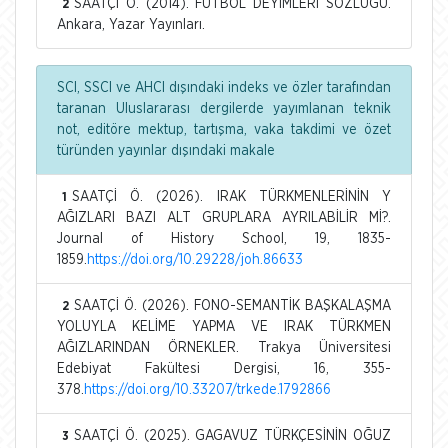
SAATÇİ Ö. (2014). FUTBOL DEYİMLERİ SÖZLÜĞÜ.
2
Ankara, Yazar Yayınları.
SCI, SSCI ve AHCI dışındaki indeks ve özler tarafından
taranan Uluslararası dergilerde yayımlanan teknik
not, editöre mektup, tartışma, vaka takdimi ve özet
türünden yayınlar dışındaki makale
SAATÇİ Ö. (2026). IRAK TÜRKMENLERİNİN Y
1
AĞIZLARI BAZI ALT GRUPLARA AYRILABİLİR Mİ?.
Journal of History School, 19, 1835-
1859.
https://doi.org/10.29228/joh.86633
SAATÇİ Ö. (2026). FONO-SEMANTİK BAŞKALAŞMA
2
YOLUYLA KELİME YAPMA VE IRAK TÜRKMEN
AĞIZLARINDAN ÖRNEKLER. Trakya Üniversitesi
Edebiyat Fakültesi Dergisi, 16, 355-
378.
https://doi.org/10.33207/trkede.1792866
SAATÇİ Ö. (2025). GAGAVUZ TÜRKÇESİNİN OĞUZ
3