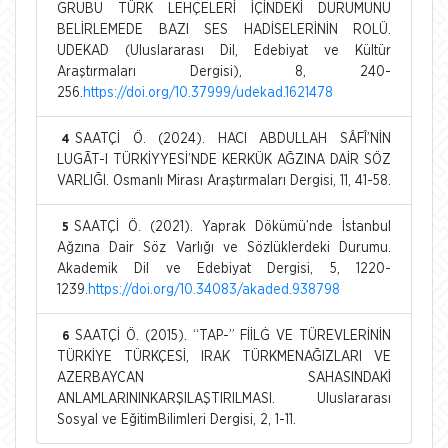
GRUBU TÜRK LEHÇELERİ İÇİNDEKİ DURUMUNU
BELİRLEMEDE BAZI SES HADİSELERİNİN ROLÜ.
UDEKAD (Uluslararası Dil, Edebiyat ve Kültür
Araştırmaları Dergisi), 8, 240-
256.
https://doi.org/10.37999/udekad.1621478
SAATÇİ Ö. (2024). HACI ABDULLAH SÂFÎ’NİN
4
LUGĀT-I TÜRKİYYESİ’NDE KERKÜK AĞZINA DAİR SÖZ
VARLIĞI. Osmanlı Mirası Araştırmaları Dergisi, 11, 41-58.
SAATÇİ Ö. (2021). Yaprak Dökümü’nde İstanbul
5
Ağzına Dair Söz Varlığı ve Sözlüklerdeki Durumu.
Akademik Dil ve Edebiyat Dergisi, 5, 1220-
1239.
https://doi.org/10.34083/akaded.938798
SAATÇİ Ö. (2015). “TAP-” FİİLĠ VE TÜREVLERİNİN
6
TÜRKİYE TÜRKÇESİ, IRAK TÜRKMENAĞIZLARI VE
AZERBAYCAN SAHASINDAKİ
ANLAMLARININKARŞILAŞTIRILMASI. Uluslararası
Sosyal ve EğitimBilimleri Dergisi, 2, 1-11.