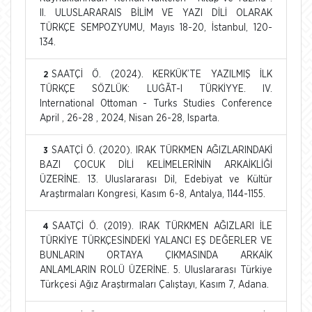
II. ULUSLARARAIS BİLİM VE YAZI DİLİ OLARAK
TÜRKÇE SEMPOZYUMU, Mayıs 18-20, İstanbul, 120-
134.
SAATÇİ Ö. (2024). KERKÜK’TE YAZILMIŞ İLK
2
TÜRKÇE SÖZLÜK: LUĠĀT-I TÜRKİYYE. IV.
International Ottoman - Turks Studies Conference
April , 26-28 , 2024, Nisan 26-28, Isparta.
SAATÇİ Ö. (2020). IRAK TÜRKMEN AĞIZLARINDAKİ
3
BAZI ÇOCUK DİLİ KELİMELERİNİN ARKAİKLİĞİ
ÜZERİNE. 13. Uluslararası Dil, Edebiyat ve Kültür
Araştırmaları Kongresi, Kasım 6-8, Antalya, 1144-1155.
SAATÇİ Ö. (2019). IRAK TÜRKMEN AĞIZLARI İLE
4
TÜRKİYE TÜRKÇESİNDEKİ YALANCI EŞ DEĞERLER VE
BUNLARIN ORTAYA ÇIKMASINDA ARKAİK
ANLAMLARIN ROLÜ ÜZERİNE. 5. Uluslararası Türkiye
Türkçesi Ağız Araştırmaları Çalıştayı, Kasım 7, Adana.