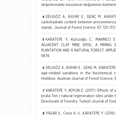
değerlerindeki mevsimsel değişiminin belirlenme
DELİGÖZ A., BAYAR E., GENÇ M., KARATEPE
4
carbohydrate content between precommercial
stands.. Journal of Forest Science, 67, 125-133.
KARATEPE Y., Külcüoğlu C., MAKİNECİ
5
ADJACENT CLAY MINE SPOIL, A MINING S
PLANTATION AND A NATURAL FOREST. APPLI
6874.
DELİGÖZ A., BAYAR E., GENÇ M., KARATEPE Y
6
age-related variations in the biochemical c
Holmboe. Austrian Journal of Forest Science, 
KARATEPE Y., KOYUN E. (2017). Effects of s
7
brutia Ten.) natural regeneration sites under 
Directorate of Forestry. Turkish Journal of Fore
YAŞAR S., Ceviz A. U., KARATEPE Y. (2016).
8