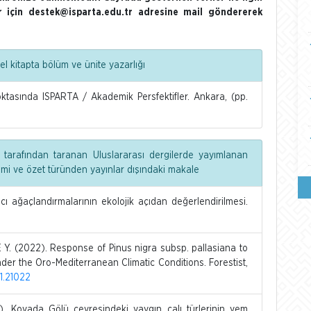
ler için destek@isparta.edu.tr adresine mail göndererek
l kitapta bölüm ve ünite yazarlığı
asında ISPARTA / Akademik Persfektifler. Ankara, (pp.
 tarafından taranan Uluslararası dergilerde yayımlanan
dimi ve özet türünden yayınlar dışındaki makale
ı ağaçlandırmalarının ekolojik açıdan değerlendirilmesi.
. (2022). Response of Pinus nigra subsp. pallasiana to
er the Oro-Mediterranean Climatic Conditions. Forestist,
21.21022
. Kovada Gölü çevresindeki yaygın çalı türlerinin yem