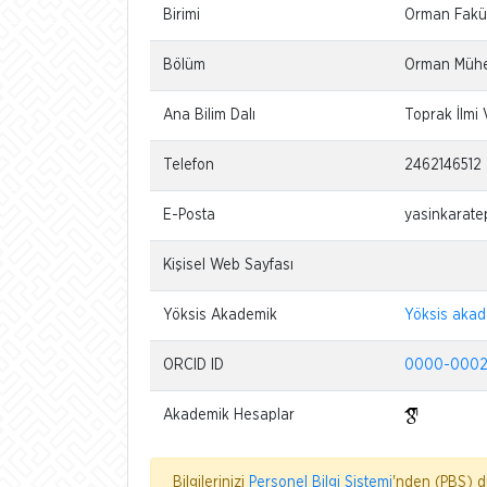
Birimi
Orman Fakül
Bölüm
Orman Mühen
Ana Bilim Dalı
Toprak İlmi 
Telefon
2462146512
E-Posta
yasinkarate
Kişisel Web Sayfası
Yöksis Akademik
Yöksis aka
ORCID ID
0000-0002
Akademik Hesaplar
Bilgilerinizi
Personel Bilgi Sistemi
'nden (PBS) dü