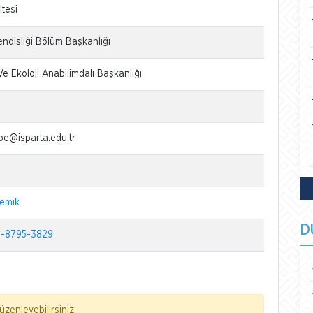
tesi
disliği Bölüm Başkanlığı
Ve Ekoloji Anabilimdalı Başkanlığı
pe@isparta.edu.tr
demik
D
-8795-3829
zenleyebilirsiniz.