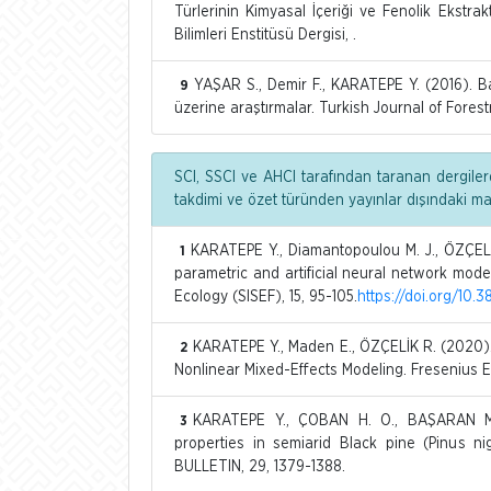
Türlerinin Kimyasal İçeriği ve Fenolik Ekstrak
Bilimleri Enstitüsü Dergisi, .
YAŞAR S., Demir F., KARATEPE Y. (2016). Bazı
9
üzerine araştırmalar. Turkish Journal of Forestr
SCI, SSCI ve AHCI tarafından taranan dergiler
takdimi ve özet türünden yayınlar dışındaki m
KARATEPE Y., Diamantopoulou M. J., ÖZÇELİK
1
parametric and artificial neural network model
Ecology (SISEF), 15, 95-105.
https://doi.org/10.
KARATEPE Y., Maden E., ÖZÇELİK R. (2020). 
2
Nonlinear Mixed-Effects Modeling. Fresenius E
KARATEPE Y., ÇOBAN H. O., BAŞARAN M. 
3
properties in semiarid Black pine (Pinus n
BULLETIN, 29, 1379-1388.