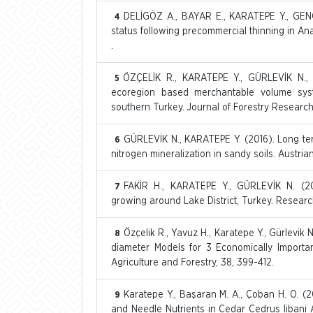
DELİGÖZ A., BAYAR E., KARATEPE Y., GENÇ 
4
status following precommercial thinning in
.
ÖZÇELİK R., KARATEPE Y., GÜRLEVİK N., 
5
ecoregion based merchantable volume syst
southern Turkey. Journal of Forestry Research,
GÜRLEVİK N., KARATEPE Y. (2016). Long term
6
nitrogen mineralization in sandy soils. Austrian
FAKİR H., KARATEPE Y., GÜRLEVİK N. (20
7
growing around Lake District, Turkey. Research
Özçelik R., Yavuz H., Karatepe Y., Gürlevik 
8
diameter Models for 3 Economically Importa
Agriculture and Forestry, 38, 399-412.
Karatepe Y., Başaran M. A., Çoban H. O. (20
9
and Needle Nutrients in Cedar Cedrus libani A