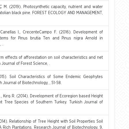
M. (2019). Photosynthetic capacity, nutrient and water
 Anatolian black pine. FOREST ECOLOGY AND MANAGEMENT,
Canellas I., CrecenteCampo F. (2016). Development of
ems for Pinus brutia Ten and Pinus nigra Arnold in
 .
 effects of afforestation on soil characteristics and net
 Journal of Forest Science, .
15). Soil Characteristics of Some Endemic Geophytes
 Journal of Biotechnology, , 51-58.
N., Kırış R. (2014). Development of Ecoregion based Height
nt Tree Species of Southern Turkey. Turkish Journal of
14). Relationship of Tree Height with Soil Properties Soil
 Rich Plantations. Research Journal of Biotechnology, 9,