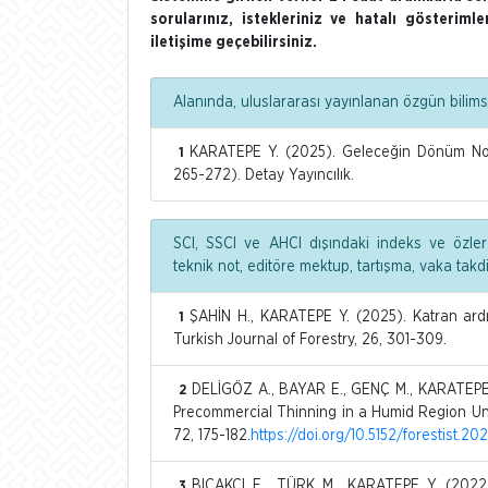
sorularınız, istekleriniz ve hatalı gösterim
iletişime geçebilirsiniz.
Alanında, uluslararası yayınlanan özgün bilimse
KARATEPE Y. (2025). Geleceğin Dönüm Nokt
1
265-272). Detay Yayıncılık.
SCI, SSCI ve AHCI dışındaki indeks ve özler
teknik not, editöre mektup, tartışma, vaka tak
ŞAHİN H., KARATEPE Y. (2025). Katran ardıc
1
Turkish Journal of Forestry, 26, 301-309.
DELİGÖZ A., BAYAR E., GENÇ M., KARATEPE Y
2
Precommercial Thinning in a Humid Region Und
72, 175-182.
https://doi.org/10.5152/forestist.20
BIÇAKÇI E., TÜRK M., KARATEPE Y. (2022)
3