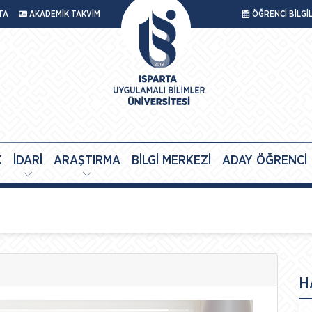
TA
AKADEMİK TAKVİM
ÖĞRENCİ BİLGİ
K
İDARİ
ARAŞTIRMA
BİLGİ MERKEZİ
ADAY ÖĞRENCİ
H