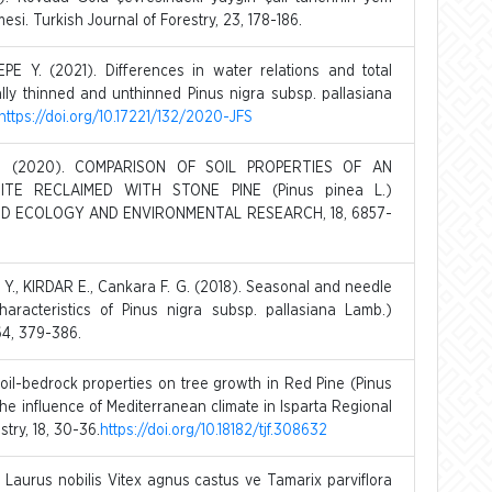
si. Turkish Journal of Forestry, 23, 178-186.
 Y. (2021). Differences in water relations and total
ly thinned and unthinned Pinus nigra subsp. pallasiana
https://doi.org/10.17221/132/2020-JFS
 E. (2020). COMPARISON OF SOIL PROPERTIES OF AN
ITE RECLAIMED WITH STONE PINE (Pinus pinea L.)
ED ECOLOGY AND ENVIRONMENTAL RESEARCH, 18, 6857-
., KIRDAR E., Cankara F. G. (2018). Seasonal and needle
haracteristics of Pinus nigra subsp. pallasiana Lamb.)
64, 379-386.
oil-bedrock properties on tree growth in Red Pine (Pinus
the influence of Mediterranean climate in Isparta Regional
stry, 18, 30-36.
https://doi.org/10.18182/tjf.308632
 Laurus nobilis Vitex agnus castus ve Tamarix parviflora