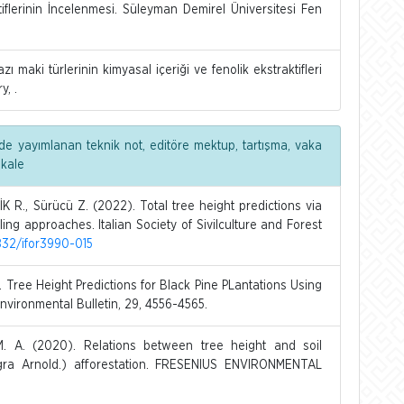
tiflerinin İncelenmesi. Süleyman Demirel Üniversitesi Fen
 maki türlerinin kimyasal içeriği ve fenolik ekstraktifleri
y, .
de yayımlanan teknik not, editöre mektup, tartışma, vaka
akale
 R., Sürücü Z. (2022). Total tree height predictions via
ing approaches. Italian Society of Sivilculture and Forest
3832/ifor3990-015
Tree Height Predictions for Black Pine PLantations Using
nvironmental Bulletin, 29, 4556-4565.
A. (2020). Relations between tree height and soil
igra Arnold.) afforestation. FRESENIUS ENVIRONMENTAL