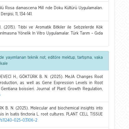
lü Rosa damascena Mill nde Doku Kültürü Uygulamaları.
ergisi, 11, 134-141.
(2015). Tıbbi ve Aromatik Bitkiler ile Sebzelerde Kök
ırılmasına Yönelik In Vitro Uygulamalar. Türk Tarım – Gıda
de yayımlanan teknik not, editöre mektup, tartışma, vaka
akale
 DEVECİ H., GÖKTÜRK B. N. (2025). MeJA Changes Root
 Production, as well as Gene Expression Levels in Root
entiana boissieri. Journal of Plant Growth Regulation,
6
 B. N. (2025). Molecular and biochemical insights into
s in Isatis tinctoria L. root cultures. PLANT CELL TISSUE
07/s11240-025-03106-2