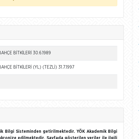
AHÇE BİTKİLERİ 30.6.1989
HÇE BİTKİLERİ (YL) (TEZLİ) 31.7.1997
k Bilgi Sisteminden getirilmektedir. YÖK Akademik Bilgi
nkronize edilmektedir. Sayfada gösterilen veriler ile ilgili