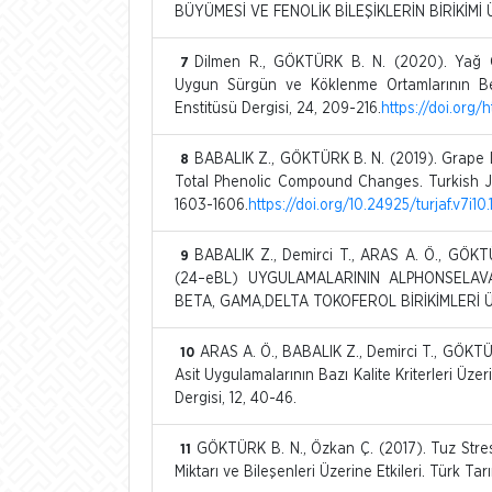
BÜYÜMESİ VE FENOLİK BİLEŞİKLERİN BİRİKİMİ ÜZ
Dilmen R., GÖKTÜRK B. N. (2020). Yağ G
7
Uygun Sürgün ve Köklenme Ortamlarının Beli
Enstitüsü Dergisi, 24, 209-216.
https://doi.org/
BABALIK Z., GÖKTÜRK B. N. (2019). Grape L
8
Total Phenolic Compound Changes. Turkish Jo
1603-1606.
https://doi.org/10.24925/turjaf.v7i1
BABALIK Z., Demirci T., ARAS A. Ö., GÖK
9
(24–eBL) UYGULAMALARININ ALPHONSELAV
BETA, GAMA,DELTA TOKOFEROL BİRİKİMLERİ ÜZ
ARAS A. Ö., BABALIK Z., Demirci T., GÖKT
10
Asit Uygulamalarının Bazı Kalite Kriterleri Üzer
Dergisi, 12, 40-46.
GÖKTÜRK B. N., Özkan Ç. (2017). Tuz Stre
11
Miktarı ve Bileşenleri Üzerine Etkileri. Türk Tar