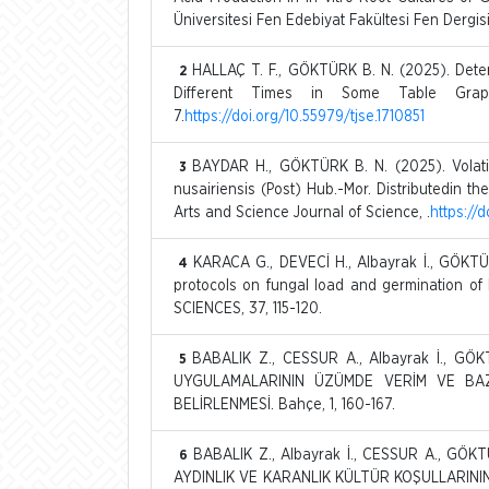
Üniversitesi Fen Edebiyat Fakültesi Fen Dergisi
HALLAÇ T. F., GÖKTÜRK B. N. (2025). Dete
2
Different Times in Some Table Grape 
7.
https://doi.org/10.55979/tjse.1710851
BAYDAR H., GÖKTÜRK B. N. (2025). Volatile
3
nusairiensis (Post) Hub.-Mor. Distributedin th
Arts and Science Journal of Science, .
https://
KARACA G., DEVECİ H., Albayrak İ., GÖKTÜRK
4
protocols on fungal load and germination
SCIENCES, 37, 115-120.
BABALIK Z., CESSUR A., Albayrak İ., GÖ
5
UYGULAMALARININ ÜZÜMDE VERİM VE BAZI
BELİRLENMESİ. Bahçe, 1, 160-167.
BABALIK Z., Albayrak İ., CESSUR A., GÖ
6
AYDINLIK VE KARANLIK KÜLTÜR KOŞULLARIN