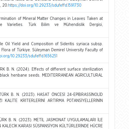
, 20.
https://doi.org/10.29233/sdufeffd.1591730
rmination of Mineral Matter Changes in Leaves Taken at
Varieties. Türk Bilim ve Mühendislik Dergisi,
 Oil Yield and Composition of Sideritis syriaca subsp.
e Flora of Türkiye. Süleyman Demirel University Faculty of
doi.org/10.29233/sdufeffd.1656251
 B. N. (2024). Effects of different surface sterilization
 of black henbane seeds. MEDITERRANEAN AGRICULTURAL
KTÜRK B. N. (2023). HASAT ÖNCESİ 24-EPİBRASSİNOLİD
 KALİTE KRİTERLERİNİ ARTIRMA POTANSİYELLERİNİN
KTÜRK B. N. (2023). METİL JASMONAT UYGULAMALARI İLE
IN KALECİK KARASI SÜSPANSİYON KÜLTÜRLERİNDE HÜCRE