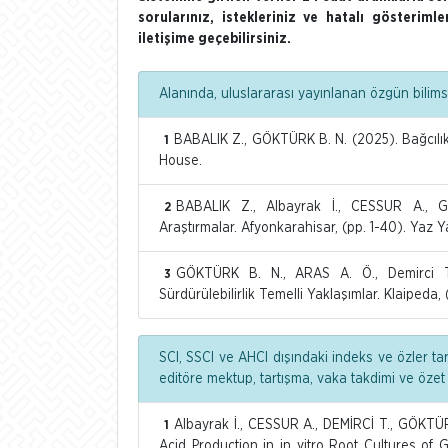
sorularınız, istekleriniz ve hatalı gösterim
iletişime geçebilirsiniz.
Alanında, uluslararası yayınlanan özgün bilimse
BABALIK Z., GÖKTÜRK B. N. (2025). Bağcılık v
1
House.
BABALIK Z., Albayrak İ., CESSUR A., GÖ
2
Araştırmalar. Afyonkarahisar, (pp. 1-40). Yaz Ya
GÖKTÜRK B. N., ARAS A. Ö., Demirci T.
3
Sürdürülebilirlik Temelli Yaklaşımlar. Klaiped
SCI, SSCI ve AHCI dışındaki indeks ve özler ta
editöre mektup, tartışma, vaka takdimi ve özet
Albayrak İ., CESSUR A., DEMİRCİ T., GÖKTÜR
1
Acid Production in in vitro Root Cultures of