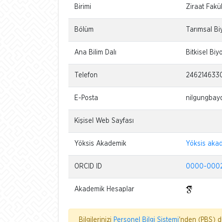
Birimi
Ziraat Fakül
Bölüm
Tarımsal Bi
Ana Bilim Dalı
Bitkisel Biy
Telefon
246214633
E-Posta
nilgungbayd
Kişisel Web Sayfası
Yöksis Akademik
Yöksis aka
ORCID ID
0000-0002
Akademik Hesaplar
Bilgilerinizi
Personel Bilgi Sistemi
'nden (PBS) dü