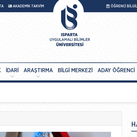
TA
AKADEMİK TAKVİM
ÖĞRENCİ BİLGİ
K
İDARİ
ARAŞTIRMA
BİLGİ MERKEZİ
ADAY ÖĞRENCİ
H