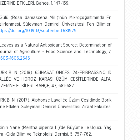
ERİNE ETKİLERİ. Bahçe, 1, 147-159.
ülü (Rosa damascena Mill.)’nün Mikroçoğaltımında En
rlenmesi. Süleyman Demirel Üniversitesi Fen Bilimleri
https://doi.org/10.19113/sdufenbed.681979
eaves as a Natural Antioxidant Source: Determination of
urnal of Agriculture - Food Science and Technology, 7,
0.1603-1606.2646
TÜRK B. N. (2018). 651HASAT ÖNCESİ 24–EPİBRASSİNOLİD
ALLÉE VE HOROZ KARASI ÜZÜM ÇEŞİTLERİNDE ALFA,
ERİNE ETKİLERİ. BAHÇE, 47, 681-687.
ÜRK B. N. (2017). Alphonse Lavallée Üzüm Çeşidinde Borik
ine Etkileri. Süleyman Demirel Üniversitasi Ziraat Fakültesi
sinin Nane (Mentha piperita L.)’de Büyüme ile Uçucu Yağ
ım -Gıda Bilim ve Teknolojisi Dergisi, 5, 757-762.