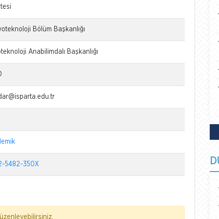
tesi
yoteknoloji Bölüm Başkanlığı
oteknoloji Anabilimdalı Başkanlığı
0
ar@isparta.edu.tr
demik
D
-5482-350X
zenleyebilirsiniz.