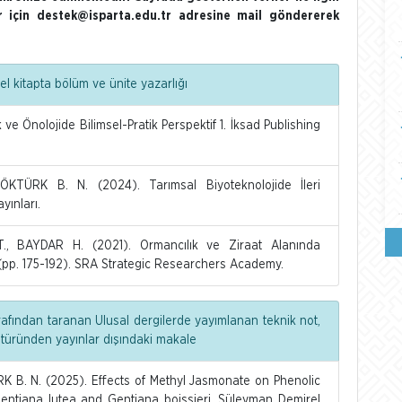
ler için destek@isparta.edu.tr adresine mail göndererek
l kitapta bölüm ve ünite yazarlığı
e Önolojide Bilimsel-Pratik Perspektif 1. İksad Publishing
KTÜRK B. N. (2024). Tarımsal Biyoteknolojide İleri
yınları.
, BAYDAR H. (2021). Ormancılık ve Ziraat Alanında
a, (pp. 175-192). SRA Strategic Researchers Academy.
rafından taranan Ulusal dergilerde yayımlanan teknik not,
 türünden yayınlar dışındaki makale
K B. N. (2025). Effects of Methyl Jasmonate on Phenolic
 Gentiana lutea and Gentiana boissieri. Süleyman Demirel