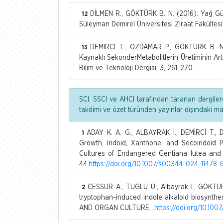
DİLMEN R., GÖKTÜRK B. N. (2016). Yağ Gü
12
Süleyman Demirel Üniversitesi Ziraat Fakültesi D
DEMİRCİ T., ÖZDAMAR P., GÖKTÜRK B. N. 
13
Kaynaklı SekonderMetabolitlerin Üretiminin Art
Bilim ve Teknoloji Dergisi, 3, 261-270.
SCI, SSCI ve AHCI tarafından taranan dergiler
takdimi ve özet türünden yayınlar dışındaki m
ADAY K. A. G., ALBAYRAK İ., DEMİRCİ T.,
1
Growth, Iridoid, Xanthone, and Secoiridoid
Cultures of Endangered Gentiana lutea and G
44.
https://doi.org/10.1007/s00344-024-11478-
CESSUR A., TUĞLU Ü., Albayrak İ., GÖKTÜRK
2
tryptophan-induced indole alkaloid biosynthesi
AND ORGAN CULTURE, .
https://doi.org/10.10