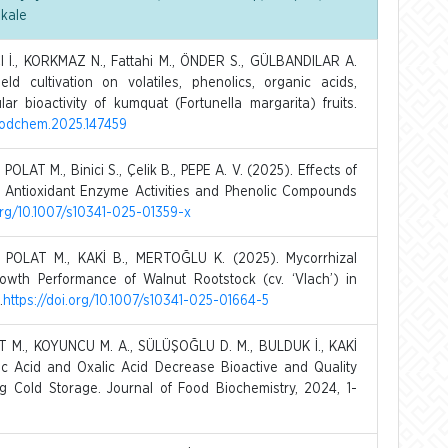
akale
I İ., KORKMAZ N., Fattahi M., ÖNDER S., GÜLBANDILAR A.
d cultivation on volatiles, phenolics, organic acids,
lar bioactivity of kumquat (Fortunella margarita) fruits.
.foodchem.2025.147459
 POLAT M., Binici S., Çelik B., PEPE A. V. (2025). Effects of
n Antioxidant Enzyme Activities and Phenolic Compounds
.org/10.1007/s10341-025-01359-x
, POLAT M., KAKİ B., MERTOĞLU K. (2025). Mycorrhizal
wth Performance of Walnut Rootstock (cv. ‘Vlach’) in
.
https://doi.org/10.1007/s10341-025-01664-5
T M., KOYUNCU M. A., SÜLÜŞOĞLU D. M., BULDUK İ., KAKİ
lic Acid and Oxalic Acid Decrease Bioactive and Quality
ng Cold Storage. Journal of Food Biochemistry, 2024, 1-