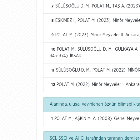
SÜLÜŞOĞLU D. M., POLAT M., TAŞ A. (2023). 
7
ESKİMEZ İ., POLAT M. (2023). Minör Meyveler
8
POLAT M. (2023). Minör Meyveler II. Ankara
9
POLAT M., SÜLÜŞOĞLU D. M., GÜLKAYA A. 
10
345-374). İKSAD.
SÜLÜŞOĞLU D. M., POLAT M. (2022). MİNÖR
11
POLAT M. (2022). Minör Meyveler I. Ankara,
12
Alanında, ulusal yayınlanan özgün bilimsel kit
POLAT M., AŞKIN M. A. (2008). Genel Meyveci
1
SCI, SSCI ve AHCI tarafından taranan dergiler