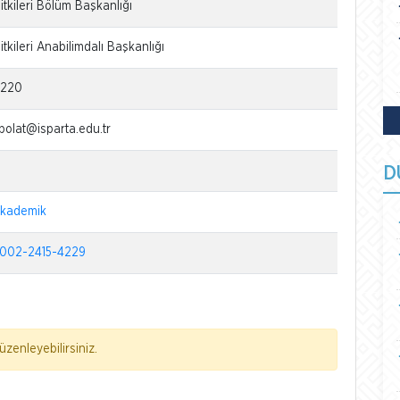
tkileri Bölüm Başkanlığı
tkileri Anabilimdalı Başkanlığı
6220
olat@isparta.edu.tr
D
akademik
002-2415-4229
zenleyebilirsiniz.