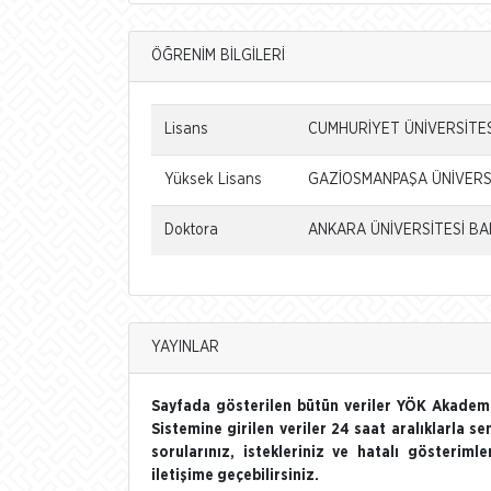
ÖĞRENİM BİLGİLERİ
Lisans
CUMHURİYET ÜNİVERSİTESİ
Yüksek Lisans
GAZİOSMANPAŞA ÜNİVERSİT
Doktora
ANKARA ÜNİVERSİTESİ BAHÇ
YAYINLAR
Sayfada gösterilen bütün veriler YÖK Akademi
Sistemine girilen veriler 24 saat aralıklarla se
sorularınız, istekleriniz ve hatalı gösterim
iletişime geçebilirsiniz.