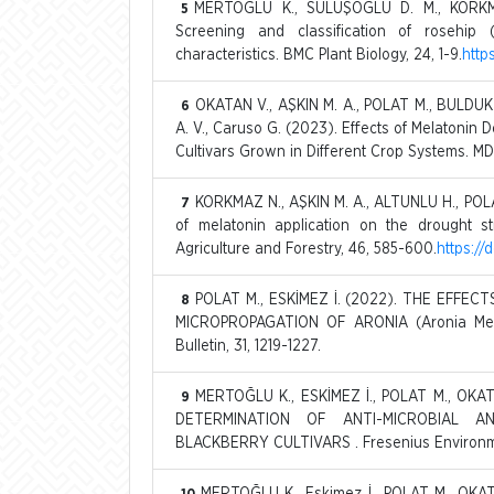
MERTOĞLU K., SÜLÜŞOĞLU D. M., KORKMA
5
Screening and classification of rosehip
characteristics. BMC Plant Biology, 24, 1-9.
http
OKATAN V., AŞKIN M. A., POLAT M., BULDUK 
6
A. V., Caruso G. (2023). Effects of Melatonin D
Cultivars Grown in Different Crop Systems. MDP
KORKMAZ N., AŞKIN M. A., ALTUNLU H., POL
7
of melatonin application on the drought str
Agriculture and Forestry, 46, 585-600.
https://
POLAT M., ESKİMEZ İ. (2022). THE EFFE
8
MICROPROPAGATION OF ARONIA (Aronia Mela
Bulletin, 31, 1219-1227.
MERTOĞLU K., ESKİMEZ İ., POLAT M., OKAT
9
DETERMINATION OF ANTI-MICROBIAL A
BLACKBERRY CULTIVARS . Fresenius Environmen