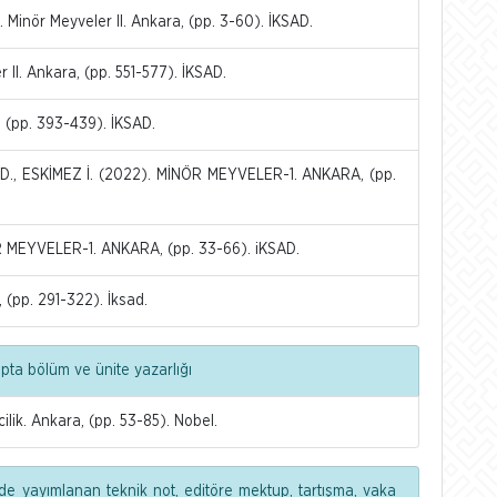
Minör Meyveler II. Ankara, (pp. 3-60). İKSAD.
 II. Ankara, (pp. 551-577). İKSAD.
, (pp. 393-439). İKSAD.
D., ESKİMEZ İ. (2022). MİNÖR MEYVELER-1. ANKARA, (pp.
 MEYVELER-1. ANKARA, (pp. 33-66). iKSAD.
 (pp. 291-322). İksad.
apta bölüm ve ünite yazarlığı
lik. Ankara, (pp. 53-85). Nobel.
de yayımlanan teknik not, editöre mektup, tartışma, vaka