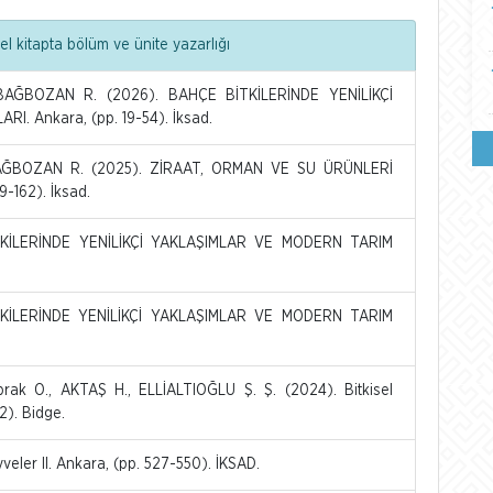
l kitapta bölüm ve ünite yazarlığı
 BAĞBOZAN R. (2026). BAHÇE BİTKİLERİNDE YENİLİKÇİ
 Ankara, (pp. 19-54). İksad.
 BAĞBOZAN R. (2025). ZİRAAT, ORMAN VE SU ÜRÜNLERİ
-162). İksad.
İTKİLERİNDE YENİLİKÇİ YAKLAŞIMLAR VE MODERN TARIM
İTKİLERİNDE YENİLİKÇİ YAKLAŞIMLAR VE MODERN TARIM
prak O., AKTAŞ H., ELLİALTIOĞLU Ş. Ş. (2024). Bitkisel
2). Bidge.
eler II. Ankara, (pp. 527-550). İKSAD.