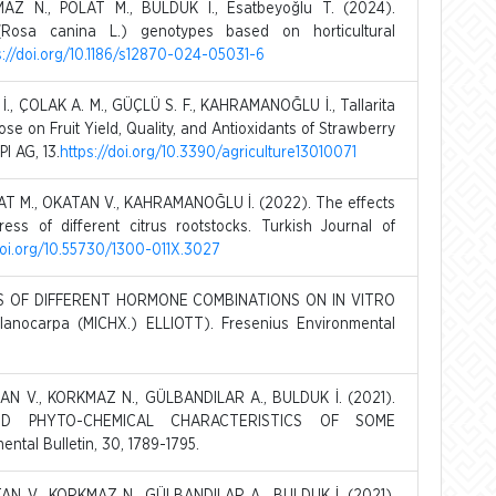
Z N., POLAT M., BULDUK İ., Esatbeyoğlu T. (2024).
 (Rosa canina L.) genotypes based on horticultural
s://doi.org/10.1186/s12870-024-05031-6
İ., ÇOLAK A. M., GÜÇLÜ S. F., KAHRAMANOĞLU İ., Tallarita
ose on Fruit Yield, Quality, and Antioxidants of Strawberry
I AG, 13.
https://doi.org/10.3390/agriculture13010071
AT M., OKATAN V., KAHRAMANOĞLU İ. (2022). The effects
ess of different citrus rootstocks. Turkish Journal of
doi.org/10.55730/1300-011X.3027
CTS OF DIFFERENT HORMONE COMBINATIONS ON IN VITRO
nocarpa (MICHX.) ELLIOTT). Fresenius Environmental
AN V., KORKMAZ N., GÜLBANDILAR A., BULDUK İ. (2021).
ND PHYTO-CHEMICAL CHARACTERISTICS OF SOME
tal Bulletin, 30, 1789-1795.