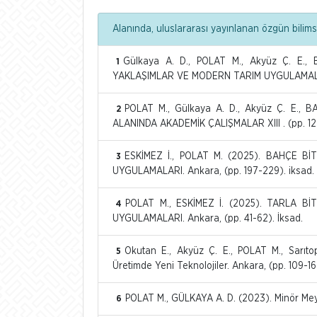
Alanında, uluslararası yayınlanan özgün bilimse
Gülkaya A. D., POLAT M., Akyüz Ç. E.,
1
YAKLAŞIMLAR VE MODERN TARIM UYGULAMALARI.
POLAT M., Gülkaya A. D., Akyüz Ç. E.,
2
ALANINDA AKADEMİK ÇALIŞMALAR XIII . (pp. 129
ESKİMEZ İ., POLAT M. (2025). BAHÇE B
3
UYGULAMALARI. Ankara, (pp. 197-229). iksad.
POLAT M., ESKİMEZ İ. (2025). TARLA B
4
UYGULAMALARI. Ankara, (pp. 41-62). İksad.
Okutan E., Akyüz Ç. E., POLAT M., Sarıto
5
Üretimde Yeni Teknolojiler. Ankara, (pp. 109-16
POLAT M., GÜLKAYA A. D. (2023). Minör Meyv
6