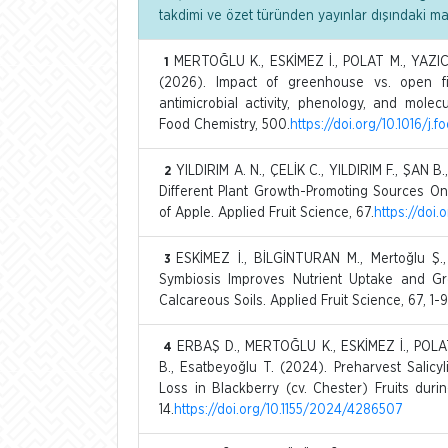
takdimi ve özet türünden yayınlar dışındaki m
MERTOĞLU K., ESKİMEZ İ., POLAT M., YAZIC
1
(2026). Impact of greenhouse vs. open fiel
antimicrobial activity, phenology, and molecu
Food Chemistry, 500.
https://doi.org/10.1016/j
YILDIRIM A. N., ÇELİK C., YILDIRIM F., ŞAN B.,
2
Different Plant Growth-Promoting Sources O
of Apple. Applied Fruit Science, 67.
https://doi
ESKİMEZ İ., BİLGİNTURAN M., Mertoğlu Ş.
3
Symbiosis Improves Nutrient Uptake and Gro
Calcareous Soils. Applied Fruit Science, 67, 1-9
ERBAŞ D., MERTOĞLU K., ESKİMEZ İ., POLA
4
B., Esatbeyoğlu T. (2024). Preharvest Salicy
Loss in Blackberry (cv. Chester) Fruits duri
14.
https://doi.org/10.1155/2024/4286507