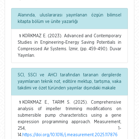
Alanında, uluslararası yayınlanan özgün bilimsel
kitapta bölüm ve ünite yazarlığı
KORKMAZ E. (2023). Advanced and Contemporary
1
Studies in Engineering-Energy Saving Potentials in
Compressed Air Systems. İzmir, (pp. 459-490). Duvar
Yayınları.
SCI, SSCI ve AHCI tarafından taranan dergilerde
yayımlanan teknik not, editöre mektup, tartışma, vaka
takdimi ve özet türünden yayınlar dışındaki makale
KORKMAZ E., TARIM S. (2025). Comprehensive
1
analysis of impeller trimming modifications on
submersible pump characteristics using a gene
expression programming approach. Measurement,
254, 1-
14.
https://doi.org/10.1016/j.measurement.2025.117876