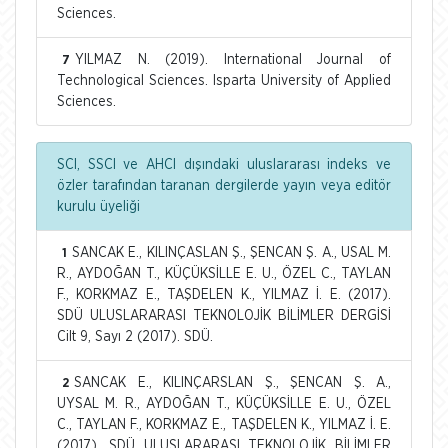
Sciences.
YILMAZ N. (2019). International Journal of
7
Technological Sciences. Isparta University of Applied
Sciences.
SCI, SSCI ve AHCI dışındaki uluslararası indeks ve
özler tarafından taranan dergilerde yayın veya editör
kurulu üyeliği
SANCAK E., KILINÇASLAN Ş., ŞENCAN Ş. A., USAL M.
1
R., AYDOĞAN T., KÜÇÜKSİLLE E. U., ÖZEL C., TAYLAN
F., KORKMAZ E., TAŞDELEN K., YILMAZ İ. E. (2017).
SDÜ ULUSLARARASI TEKNOLOJİK BİLİMLER DERGİSİ
Cilt 9, Sayı 2 (2017). SDÜ.
SANCAK E., KILINÇARSLAN Ş., ŞENCAN Ş. A.,
2
UYSAL M. R., AYDOĞAN T., KÜÇÜKSİLLE E. U., ÖZEL
C., TAYLAN F., KORKMAZ E., TAŞDELEN K., YILMAZ İ. E.
(2017). SDÜ ULUSLARARASI TEKNOLOJİK BİLİMLER