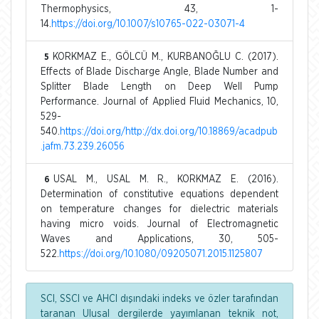
Thermophysics, 43, 1-
14.
https://doi.org/10.1007/s10765-022-03071-4
KORKMAZ E., GÖLCÜ M., KURBANOĞLU C. (2017).
5
Effects of Blade Discharge Angle, Blade Number and
Splitter Blade Length on Deep Well Pump
Performance. Journal of Applied Fluid Mechanics, 10,
529-
540.
https://doi.org/http://dx.doi.org/10.18869/acadpub
.jafm.73.239.26056
USAL M., USAL M. R., KORKMAZ E. (2016).
6
Determination of constitutive equations dependent
on temperature changes for dielectric materials
having micro voids. Journal of Electromagnetic
Waves and Applications, 30, 505-
522.
https://doi.org/10.1080/09205071.2015.1125807
SCI, SSCI ve AHCI dışındaki indeks ve özler tarafından
taranan Ulusal dergilerde yayımlanan teknik not,