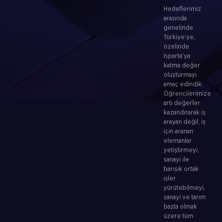
Hedeflerimiz
arasında
genelinde
Türkiye’ye,
özelinde
Isparta’ya
katma değer
oluşturmayı
amaç edindik.
Öğrencilerimize
artı değerler
kazandırarak iş
arayan değil, iş
için aranan
elemanlar
yetiştirmeyi,
sanayi ile
barışık ortak
işler
yürütebilmeyi,
sanayi ve tarım
başta olmak
üzere tüm