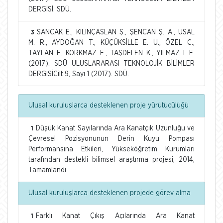
DERGİSİ. SDÜ.
SANCAK E., KILINÇASLAN Ş., ŞENCAN Ş. A., USAL
3
M. R., AYDOĞAN T., KÜÇÜKSİLLE E. U., ÖZEL C.,
TAYLAN F., KORKMAZ E., TAŞDELEN K., YILMAZ İ. E.
(2017). SDÜ ULUSLARARASI TEKNOLOJİK BİLİMLER
DERGİSİCilt 9, Sayı 1 (2017). SDÜ.
Ulusal kuruluşlarca desteklenen proje yürütücülüğü
Düşük Kanat Sayılarında Ara Kanatçık Uzunluğu ve
1
Çevresel Pozisyonunun Derin Kuyu Pompası
Performansına Etkileri, Yükseköğretim Kurumları
tarafından destekli bilimsel araştırma projesi, 2014,
Tamamlandı.
Ulusal kuruluşlarca desteklenen projede görev alma
Farklı Kanat Çıkış Açılarında Ara Kanat
1