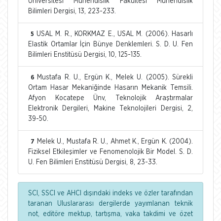
Üniversitesi Mühendislik Fakültesi Mühendislik
Bilimleri Dergisi, 13, 223-233.
USAL M. R., KORKMAZ E., USAL M. (2006). Hasarlı
5
Elastik Ortamlar İçin Bünye Denklemleri. S. D. U. Fen
Bilimleri Enstitüsü Dergisi, 10, 125-135.
Mustafa R. U., Ergün K., Melek U. (2005). Sürekli
6
Ortam Hasar Mekaniğinde Hasarın Mekanik Temsili.
Afyon Kocatepe Ünv, Teknolojik Araştırmalar
Elektronik Dergileri, Makine Teknolojileri Dergisi, 2,
39-50.
Melek U., Mustafa R. U., Ahmet K., Ergün K. (2004).
7
Fiziksel Etkileşimler ve Fenomenolojik Bir Model. S. D.
U. Fen Bilimleri Enstitüsü Dergisi, 8, 23-33.
SCI, SSCI ve AHCI dışındaki indeks ve özler tarafından
taranan Uluslararası dergilerde yayımlanan teknik
not, editöre mektup, tartışma, vaka takdimi ve özet