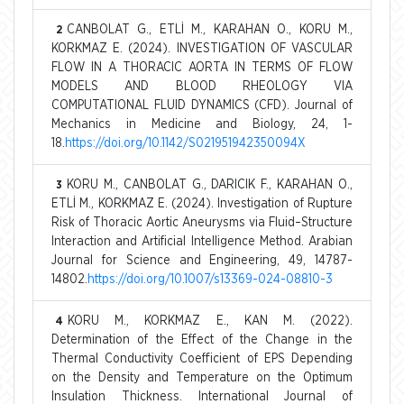
CANBOLAT G., ETLİ M., KARAHAN O., KORU M.,
2
KORKMAZ E. (2024). INVESTIGATION OF VASCULAR
FLOW IN A THORACIC AORTA IN TERMS OF FLOW
MODELS AND BLOOD RHEOLOGY VIA
COMPUTATIONAL FLUID DYNAMICS (CFD). Journal of
Mechanics in Medicine and Biology, 24, 1-
18.
https://doi.org/10.1142/S021951942350094X
KORU M., CANBOLAT G., DARICIK F., KARAHAN O.,
3
ETLİ M., KORKMAZ E. (2024). Investigation of Rupture
Risk of Thoracic Aortic Aneurysms via Fluid–Structure
Interaction and Artificial Intelligence Method. Arabian
Journal for Science and Engineering, 49, 14787-
14802.
https://doi.org/10.1007/s13369-024-08810-3
KORU M., KORKMAZ E., KAN M. (2022).
4
Determination of the Effect of the Change in the
Thermal Conductivity Coefficient of EPS Depending
on the Density and Temperature on the Optimum
Insulation Thickness. International Journal of