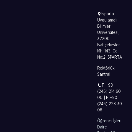
Isparta
Uygulamalı
Bilimler
Üniversitesi,
32200
Bahçelievler
Mh. 143. Cd.
No:2 ISPARTA
Rektörlük
Santral
T. +90
(246) 214 60
00 | F. +90
(246) 228 30
06
Öğrenci İşleri
Daire