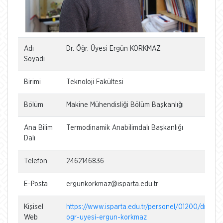
Adı
Dr. Öğr. Üyesi Ergün KORKMAZ
Soyadı
Birimi
Teknoloji Fakültesi
Bölüm
Makine Mühendisliği Bölüm Başkanlığı
Ana Bilim
Termodinamik Anabilimdalı Başkanlığı
Dalı
Telefon
2462146836
E-Posta
ergunkorkmaz@isparta.edu.tr
Kişisel
https://www.isparta.edu.tr/personel/01200/dr-
Web
ogr-uyesi-ergun-korkmaz