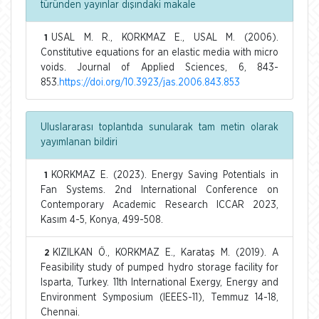
türünden yayınlar dışındaki makale
USAL M. R., KORKMAZ E., USAL M. (2006).
1
Constitutive equations for an elastic media with micro
voids. Journal of Applied Sciences, 6, 843-
853.
https://doi.org/10.3923/jas.2006.843.853
Uluslararası toplantıda sunularak tam metin olarak
yayımlanan bildiri
KORKMAZ E. (2023). Energy Saving Potentials in
1
Fan Systems. 2nd International Conference on
Contemporary Academic Research ICCAR 2023,
Kasım 4-5, Konya, 499-508.
KIZILKAN Ö., KORKMAZ E., Karataş M. (2019). A
2
Feasibility study of pumped hydro storage facility for
Isparta, Turkey. 11th International Exergy, Energy and
Environment Symposium (IEEES-11), Temmuz 14-18,
Chennai.