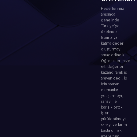
Hedeflerimiz
arasında
genelinde
Türkiye’ye,
özelinde
Isparta’ya
katma değer
oluşturmayı
amaç edindik.
Öğrencilerimize
artı değerler
kazandırarak iş
arayan değil, iş
için aranan
elemanlar
yetiştirmeyi,
sanayi ile
barışık ortak
işler
yürütebilmeyi,
sanayi ve tarım
başta olmak
üzere tüm