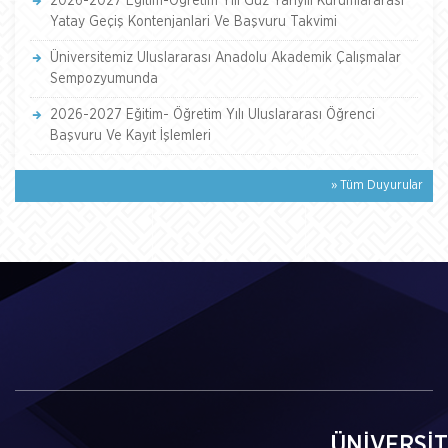
2026-2027 Eğitim-Öğretim Yili Güz Yariyili Kurumlararasi
Yatay Geçiş Kontenjanlari Ve Başvuru Takvimi
Üniversitemiz Uluslararası Anadolu Akademik Çalışmalar
Sempozyumunda
2026-2027 Eğitim- Öğretim Yılı Uluslararası Öğrenci
Başvuru Ve Kayıt İşlemleri
» Tüm Duyurular
ÜNİVERSİ