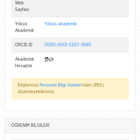
Web
Sayfası
Yöksis
Yöksis akademik
Akademik
ORCID ID
0000-0001-5207-3680
Akademik
Hesaplar
Bilgilerinizi
Personel Bilgi Sistemi
'nden (PBS)
düzenleyebilirsiniz.
ÖĞRENİM BİLGİLERİ