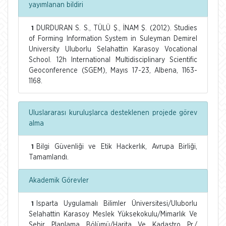
yayımlanan bildiri
DURDURAN S. S., TÜLÜ Ş., İNAM Ş. (2012). Studies
1
of Forming Information System in Suleyman Demirel
University Uluborlu Selahattin Karasoy Vocational
School. 12h International Multidisciplinary Scientific
Geoconference (SGEM), Mayıs 17-23, Albena, 1163-
1168.
Uluslararası kuruluşlarca desteklenen projede görev
alma
Bilgi Güvenliği ve Etik Hackerlık, Avrupa Birliği,
1
Tamamlandı.
Akademik Görevler
Isparta Uygulamalı Bilimler Üniversitesi/Uluborlu
1
Selahattin Karasoy Meslek Yüksekokulu/Mimarlık Ve
Şehir Planlama Bölümü/Harita Ve Kadastro Pr./