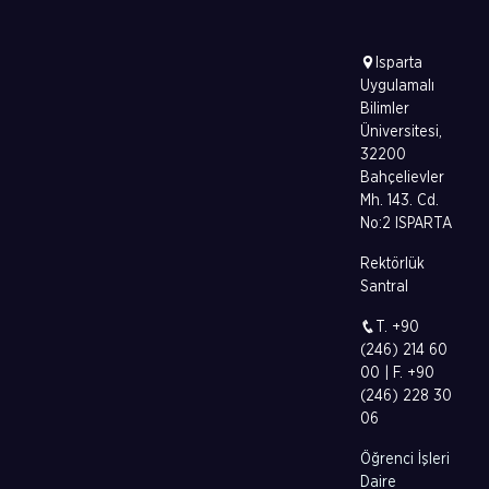
Isparta
Uygulamalı
Bilimler
Üniversitesi,
32200
Bahçelievler
Mh. 143. Cd.
No:2 ISPARTA
Rektörlük
Santral
T. +90
(246) 214 60
00 | F. +90
(246) 228 30
06
Öğrenci İşleri
Daire