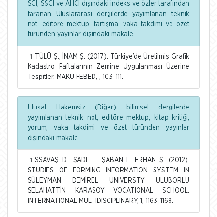
SCI, SSCI ve AHCI dışındaki indeks ve özler tarafından
taranan Uluslararası dergilerde yayımlanan teknik
not, editöre mektup, tartışma, vaka takdimi ve özet
türünden yayınlar dışındaki makale
TÜLÜ Ş., İNAM Ş. (2017). Türkiye’de Üretilmiş Grafik
1
Kadastro Paftalarının Zemine Uygulanması Üzerine
Tespitler. MAKÜ FEBED, , 103-111.
Ulusal Hakemsiz (Diğer) bilimsel dergilerde
yayımlanan teknik not, editöre mektup, kitap kritiği,
yorum, vaka takdimi ve özet türünden yayınlar
dışındaki makale
SSAVAŞ D., ŞADİ T., ŞABAN İ., ERHAN Ş. (2012).
1
STUDIES OF FORMING INFORMATION SYSTEM IN
SÜLEYMAN DEMİREL UNIVERSTY ULUBORLU
SELAHATTİN KARASOY VOCATIONAL SCHOOL.
INTERNATIONAL MULTIDISCIPLINARY, 1, 1163-1168.