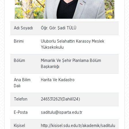
Adı Soyadı
Öğr. Gör. Şadi TÜLÜ
Birimi
Uluborlu Selahattin Karasoy Meslek
Yüksekokulu
Bölüm
Mimarlık Ve Şehir Planlama Bölüm
Başkanlığı
Ana Bilim
Harita Ve Kadastro
Dalı
Telefon
2465312621(Dahili124)
E-Posta
saditulu@isparta.edu.tr
Kişisel
http://kisisel.sdu.edu.tr/akademik/saditulu