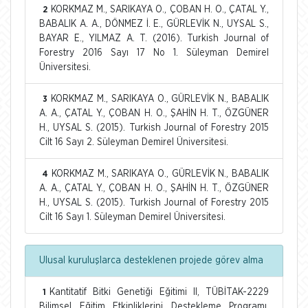
KORKMAZ M., SARIKAYA O., ÇOBAN H. O., ÇATAL Y.,
2
BABALIK A. A., DÖNMEZ İ. E., GÜRLEVİK N., UYSAL S.,
BAYAR E., YILMAZ A. T. (2016). Turkish Journal of
Forestry 2016 Sayı 17 No 1. Süleyman Demirel
Üniversitesi.
KORKMAZ M., SARIKAYA O., GÜRLEVİK N., BABALIK
3
A. A., ÇATAL Y., ÇOBAN H. O., ŞAHİN H. T., ÖZGÜNER
H., UYSAL S. (2015). Turkish Journal of Forestry 2015
Cilt 16 Sayı 2. Süleyman Demirel Üniversitesi.
KORKMAZ M., SARIKAYA O., GÜRLEVİK N., BABALIK
4
A. A., ÇATAL Y., ÇOBAN H. O., ŞAHİN H. T., ÖZGÜNER
H., UYSAL S. (2015). Turkish Journal of Forestry 2015
Cilt 16 Sayı 1. Süleyman Demirel Üniversitesi.
Ulusal kuruluşlarca desteklenen projede görev alma
Kantitatif Bitki Genetiği Eğitimi II, TÜBİTAK-2229
1
Bilimsel Eğitim Etkinliklerini Destekleme Programı.