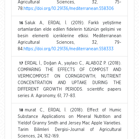
Agricultural Sciences, 32, 75-
78.
https://doi.org/10.29136/mediterranean.558306
Saluk A., ERDAL İ. (2019). Farklı yetiştirme
16
ortamlardan elde edilen fidelerin tütünün gelişimi ve
besin elementi içeriklerine etkisi. Mediterranean
Agricultural Sciences, 32, 79-
84.
https://doi.org/10.29136/mediterranean.558333
ERDAL İ., Doğan A., yaylacı C., ALABOZ P. (2018).
17
COMPARING THE EFFECTS OF COMPOST AND
VERMICOMPOST ON CORNGROWTH, NUTRIENT
CONCENTRATION AND UPTAKE DURING THE
DIFFERENT GROWTH PERIODS. scientific papers
series A: Agronomy, 61, 77-83.
murat C., ERDAL İ. (2018). Effect of Humic
18
Substance Applications on Mineral Nutrition and
Yieldof Granny Smith and Jersey Mac Apple Varieties.
Tarim Bilimleri Dergisi-Journal of Agricultural
Sciences, 24, 162-169.