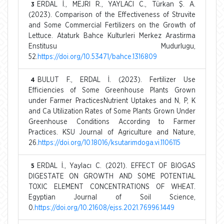
ERDAL İ., MEJRI R., YAYLACI C., Türkan Ş. A.
3
(2023). Comparison of the Effectiveness of Struvite
and Some Commercial Fertilizers on the Growth of
Lettuce. Ataturk Bahce Kulturleri Merkez Arastirma
Enstitusu Mudurlugu,
52.
https://doi.org/10.53471/bahce.1316809
BULUT F., ERDAL İ. (2023). Fertilizer Use
4
Efficiencies of Some Greenhouse Plants Grown
under Farmer PracticesNutrient Uptakes and N, P, K
and Ca Utilization Rates of Some Plants Grown Under
Greenhouse Conditions According to Farmer
Practices. KSU Journal of Agriculture and Nature,
26.
https://doi.org/10.18016/ksutarimdoga.vi.1106115
ERDAL İ., Yaylacı C. (2021). EFFECT OF BIOGAS
5
DIGESTATE ON GROWTH AND SOME POTENTIAL
TOXIC ELEMENT CONCENTRATIONS OF WHEAT.
Egyptian Journal of Soil Science,
0.
https://doi.org/10.21608/ejss.2021.76996.1449