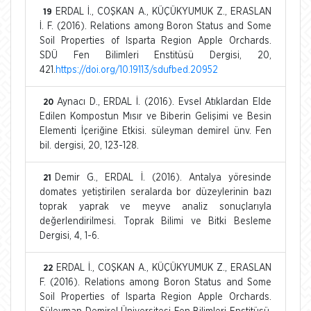
ERDAL İ., COŞKAN A., KÜÇÜKYUMUK Z., ERASLAN
19
İ. F. (2016). Relations among Boron Status and Some
Soil Properties of Isparta Region Apple Orchards.
SDÜ Fen Bilimleri Enstitüsü Dergisi, 20,
421.
https://doi.org/10.19113/sdufbed.20952
Aynacı D., ERDAL İ. (2016). Evsel Atıklardan Elde
20
Edilen Kompostun Mısır ve Biberin Gelişimi ve Besin
Elementi İçeriğine Etkisi. süleyman demirel ünv. Fen
bil. dergisi, 20, 123-128.
Demir G., ERDAL İ. (2016). Antalya yöresinde
21
domates yetiştirilen seralarda bor düzeylerinin bazı
toprak yaprak ve meyve analiz sonuçlarıyla
değerlendirilmesi. Toprak Bilimi ve Bitki Besleme
Dergisi, 4, 1-6.
ERDAL İ., COŞKAN A., KÜÇÜKYUMUK Z., ERASLAN
22
F. (2016). Relations among Boron Status and Some
Soil Properties of Isparta Region Apple Orchards.