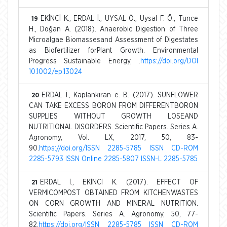
EKİNCİ K., ERDAL İ., UYSAL Ö., Uysal F. Ö., Tunce
19
H., Doğan A. (2018). Anaerobic Digestion of Three
Microalgae Biomassesand Assessment of Digestates
as Biofertilizer forPlant Growth. Environmental
Progress Sustainable Energy, .
https://doi.org/DOI
10.1002/ep.13024
ERDAL İ., Kaplankıran e. B. (2017). SUNFLOWER
20
CAN TAKE EXCESS BORON FROM DIFFERENTBORON
SUPPLIES WITHOUT GROWTH LOSEAND
NUTRITIONAL DISORDERS. Scientific Papers. Series A.
Agronomy, Vol. LX, 2017, 50, 83-
90.
https://doi.org/ISSN 2285-5785 ISSN CD-ROM
2285-5793 ISSN Online 2285-5807 ISSN-L 2285-5785
ERDAL İ., EKİNCİ K. (2017). EFFECT OF
21
VERMICOMPOST OBTAINED FROM KITCHENWASTES
ON CORN GROWTH AND MINERAL NUTRITION.
Scientific Papers. Series A. Agronomy, 50, 77-
82.
https://doi.org/ISSN 2285-5785 ISSN CD-ROM