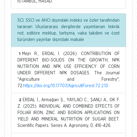
İSTANBUL, HASAD.
SCI, SSCI ve AHCI dışındaki indeks ve özler tarafından
taranan Uluslararası dergilerde yayımlanan teknik
not, editöre mektup, tartışma, vaka takdimi ve özet
türünden yayınlar dışındaki makale
Mejri R., ERDAL İ. (2026). CONTRIBUTION OF
1
DIFFERENT BIO-SOLIDS ON THE GROWTH, NPK
NUTRITION AND NPK USE EFFICIENCY OF CORN
UNDER DIFFERENT NPK DOSAGES. The Journal
"Agriculture and Forestry",
72.
https://doi.org/10.17707/AgricultForest.72.2.10
ERDAL İ., Armağan Ş., YAYLACI C., ŞANLI A., OK F.
2
Z. (2025). INDIVIDUAL AND COMBINED EFFECTS OF
FOLIAR IRON, ZINC AND BORON APPLICATIONS ON
YIELD AND MINERAL NUTRITION OF SUGAR BEET.
Scientific Papers. Series A. Agronomy, 0, 416-426.