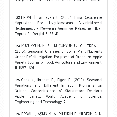
Süleyman Demirel Üniversitesi Fen Bilimleri Enstitüsü,
.
ERDAL İ., armağan t. (2016). Elma Çeşitlerine
23
Yapraktan Bor Uygulamasının BitkininMineral
Beslenmesiyle Meyvenin Verim ve Kalitesine Etkisi.
Toprak Su Dergisi, 5, 37-41.
KÜÇÜKYUMUK Z., KÜÇÜKYUMUK C., ERDAL İ.
24
(2013). Seasonal Changes of Some Plant Nutrients
Under Deficit Irrigation Programs of Braeburn Apple
Variety. Journal of Food, Agriculture and Environment,
11, 1687-1691.
Cenk k., İbrahim E., Figen E. (2012). Seasonal
25
Variations and Different Irrigation Programs on
Nutrient Concentrations of Starkrimson Delicious
Apple Variety. World Academy of Science,
Engineering and Technology, 71.
ERDAL İ., AŞKIN M. A., YILDIRIM F., YILDIRIM A. N.
26