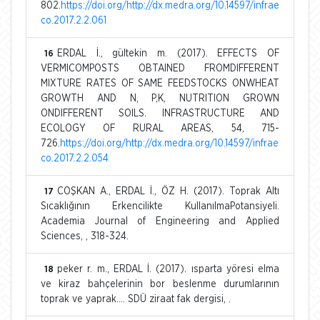
802.
https://doi.org/http://dx.medra.org/10.14597/infrae
co.2017.2.2.061
ERDAL İ., gültekin m. (2017). EFFECTS OF
16
VERMICOMPOSTS OBTAINED FROMDIFFERENT
MIXTURE RATES OF SAME FEEDSTOCKS ONWHEAT
GROWTH AND N, P,K, NUTRITION GROWN
ONDIFFERENT SOILS. INFRASTRUCTURE AND
ECOLOGY OF RURAL AREAS, 54, 715-
726.
https://doi.org/http://dx.medra.org/10.14597/infrae
co.2017.2.2.054
COŞKAN A., ERDAL İ., ÖZ H. (2017). Toprak Altı
17
Sıcaklığının Erkencilikte KullanılmaPotansiyeli.
Academia Journal of Engineering and Applied
Sciences, , 318-324.
peker r. m., ERDAL İ. (2017). ısparta yöresi elma
18
ve kiraz bahçelerinin bor beslenme durumlarının
toprak ve yaprak.... SDÜ ziraat fak dergisi, .