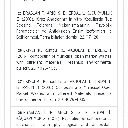
Crops, 22, 32-38.
ERASLAN F., ARICI Ş. E., ERDAL İ., KÜÇÜKYUMUK
25
Z. (2016). Kiraz Anaçlarının in vitro Koşullarda Tuz
Stresine Tolerans Mekanizmalarının Fizyolojik
Parametreler ve Antioksidan Enzim İzoformları ile
Belirlenmesi. Tarım bilimleri dergisi, 22, 117-128.
EKİNCİ K., kumbul b., AKBOLAT D., ERDAL İ.
26
(2016). composting of munıcıpal open market wastes
with different materials. Fresenius environmental
bulletin, 25, 4026-4035.
EKİNCİ K., Kumbul B. S., AKBOLAT D., ERDAL İ.,
27
BITRAK N. B. (2016). Composting of Municipal Open
Market Wastes with Different Materials. Fresenius
Environmental Bulletin, 20, 4026-4035.
ERASLAN İ. F., ARICI Ş. Ş. E., ERDAL İ.,
28
KÜÇÜKYUMUK Z. (2016). Evaluation of salt tolerance
mechanisms with physiological and antioxidant