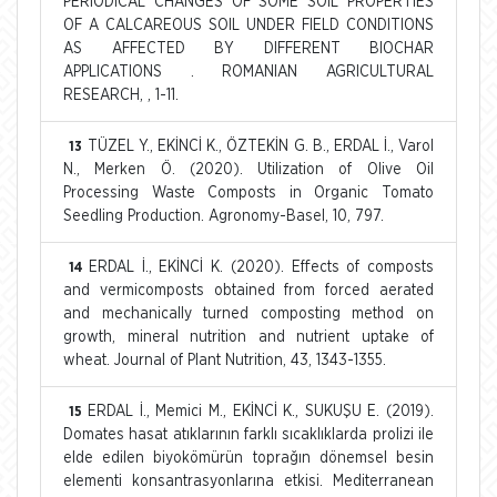
PERIODICAL CHANGES OF SOME SOIL PROPERTIES
OF A CALCAREOUS SOIL UNDER FIELD CONDITIONS
AS AFFECTED BY DIFFERENT BIOCHAR
APPLICATIONS . ROMANIAN AGRICULTURAL
RESEARCH, , 1-11.
TÜZEL Y., EKİNCİ K., ÖZTEKİN G. B., ERDAL İ., Varol
13
N., Merken Ö. (2020). Utilization of Olive Oil
Processing Waste Composts in Organic Tomato
Seedling Production. Agronomy-Basel, 10, 797.
ERDAL İ., EKİNCİ K. (2020). Effects of composts
14
and vermicomposts obtained from forced aerated
and mechanically turned composting method on
growth, mineral nutrition and nutrient uptake of
wheat. Journal of Plant Nutrition, 43, 1343-1355.
ERDAL İ., Memici M., EKİNCİ K., SUKUŞU E. (2019).
15
Domates hasat atıklarının farklı sıcaklıklarda prolizi ile
elde edilen biyokömürün toprağın dönemsel besin
elementi konsantrasyonlarına etkisi. Mediterranean