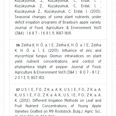
Küçükyumuk, Z, Küçükyumuk, C, Erdal, İ, ,
Küçükyumuk Z., Küçükyumuk, C, Erdal, İ, ,
Küçükyumuk Z., Küçükyumuk, C, Erdal, İ, (2013).
Seasonal changes of some plant nutrients under
deficit irrigation programs of Braeburn apple variety.
Journal of Food, Agriculture & Environment Vol.11
(3&4) : 1 6 8 7 - 1 6 9 1, 11, 1687-1691.
Zeliha K. H. Ö. a. İ. E., Zeliha K. H. Ö. a. İ. E., Zeliha
36
K. H. Ö. a. İ. E. (2013). Influence of zinc and
mycorrhizal fungus Glomus intraradices on plant
yield nutrient concentrations and control of
phytophtora blight of pepper. Journal of Food,
Agriculture & Environment Vol.11 (3&4 ) : 8 0 7 - 8 1 2 .
2 0 1 3, 11, 807-812.
U S. I. E., F O., Z K. a. A. K., U S. I. E., F O., Z K. a. A.
37
K., U S. I. E., F O., Z K. a. A. K., U S., I E., F O., Z K. a. A.
K. (2012). Different Irrigation Methods on Leaf and
Fruit Nutrient Concentrations of Young Apple
Varieties Grafted on M9 Rootstock. Bulg.J. Agric. Sci.,