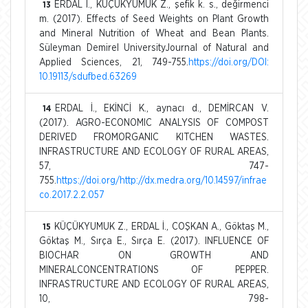
ERDAL İ., KÜÇÜKYUMUK Z., şefik k. s., değirmenci
13
m. (2017). Effects of Seed Weights on Plant Growth
and Mineral Nutrition of Wheat and Bean Plants.
Süleyman Demirel UniversityJournal of Natural and
Applied Sciences, 21, 749-755.
https://doi.org/DOI:
10.19113/sdufbed.63269
ERDAL İ., EKİNCİ K., aynacı d., DEMİRCAN V.
14
(2017). AGRO-ECONOMIC ANALYSIS OF COMPOST
DERIVED FROMORGANIC KITCHEN WASTES.
INFRASTRUCTURE AND ECOLOGY OF RURAL AREAS,
57, 747-
755.
https://doi.org/http://dx.medra.org/10.14597/infrae
co.2017.2.2.057
KÜÇÜKYUMUK Z., ERDAL İ., COŞKAN A., Göktaş M.,
15
Göktaş M., Sırça E., Sırça E. (2017). INFLUENCE OF
BIOCHAR ON GROWTH AND
MINERALCONCENTRATIONS OF PEPPER.
INFRASTRUCTURE AND ECOLOGY OF RURAL AREAS,
10, 798-