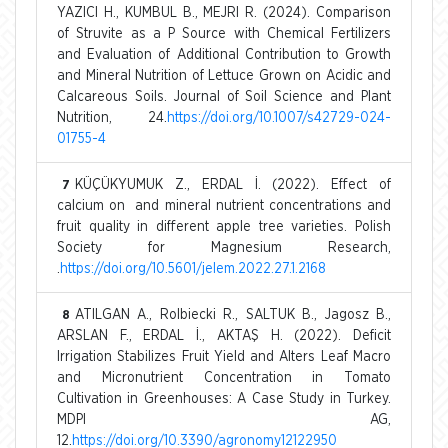
YAZICI H., KUMBUL B., MEJRI R. (2024). Comparison
of Struvite as a P Source with Chemical Fertilizers
and Evaluation of Additional Contribution to Growth
and Mineral Nutrition of Lettuce Grown on Acidic and
Calcareous Soils. Journal of Soil Science and Plant
Nutrition, 24.
https://doi.org/10.1007/s42729-024-
01755-4
KÜÇÜKYUMUK Z., ERDAL İ. (2022). Effect of
7
calcium on and mineral nutrient concentrations and
fruit quality in different apple tree varieties. Polish
Society for Magnesium Research,
.
https://doi.org/10.5601/jelem.2022.27.1.2168
ATILGAN A., Rolbiecki R., SALTUK B., Jagosz B.,
8
ARSLAN F., ERDAL İ., AKTAŞ H. (2022). Deficit
Irrigation Stabilizes Fruit Yield and Alters Leaf Macro
and Micronutrient Concentration in Tomato
Cultivation in Greenhouses: A Case Study in Turkey.
MDPI AG,
12.
https://doi.org/10.3390/agronomy12122950