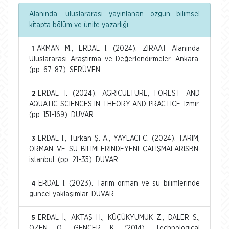
Alanında, uluslararası yayınlanan özgün bilimsel
kitapta bölüm ve ünite yazarlığı
AKMAN M., ERDAL İ. (2024). ZIRAAT Alanında
1
Uluslararası Araştırma ve Değerlendirmeler. Ankara,
(pp. 67-87). SERÜVEN.
ERDAL İ. (2024). AGRICULTURE, FOREST AND
2
AQUATIC SCIENCES IN THEORY AND PRACTICE. İzmir,
(pp. 151-169). DUVAR.
ERDAL İ., Türkan Ş. A., YAYLACI C. (2024). TARIM,
3
ORMAN VE SU BİLİMLERİNDEYENİ ÇALIŞMALARISBN.
istanbul, (pp. 21-35). DUVAR.
ERDAL İ. (2023). Tarım orman ve su bilimlerinde
4
güncel yaklaşımlar. DUVAR.
ERDAL İ., AKTAŞ H., KÜÇÜKYUMUK Z., DALER S.,
5
ÖZEN Ö., GENCER K. (2014). Technological