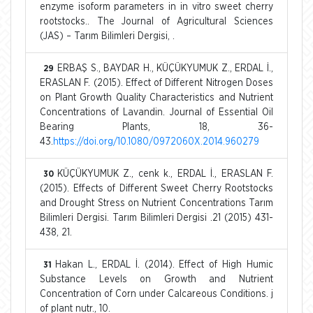
enzyme isoform parameters in in vitro sweet cherry
rootstocks.. The Journal of Agricultural Sciences
(JAS) – Tarım Bilimleri Dergisi, .
ERBAŞ S., BAYDAR H., KÜÇÜKYUMUK Z., ERDAL İ.,
29
ERASLAN F. (2015). Effect of Different Nitrogen Doses
on Plant Growth Quality Characteristics and Nutrient
Concentrations of Lavandin. Journal of Essential Oil
Bearing Plants, 18, 36-
43.
https://doi.org/10.1080/0972060X.2014.960279
KÜÇÜKYUMUK Z., cenk k., ERDAL İ., ERASLAN F.
30
(2015). Effects of Different Sweet Cherry Rootstocks
and Drought Stress on Nutrient Concentrations Tarım
Bilimleri Dergisi. Tarım Bilimleri Dergisi .21 (2015) 431-
438, 21.
Hakan L., ERDAL İ. (2014). Effect of High Humic
31
Substance Levels on Growth and Nutrient
Concentration of Corn under Calcareous Conditions. j
of plant nutr., 10.