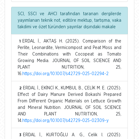
SCI, SSCI ve AHCI tarafından taranan dergilerde
yayımlanan teknik not, editöre mektup, tartışma, vaka
takdimi ve özet türünden yayınlar dışındaki makale
ERDAL İ., AKTAŞ H. (2025). Comparison of the
1
Perlite, Leonardite, Vermicompost and Peat Moss and
Their Combinations with Cocopeat as Tomato
Growing Media. JOURNAL OF SOIL SCIENCE AND
PLANT NUTRITION, 25,
16.
https://doi.org/10.1007/s42729-025-02294-2
ERDAL İ., EKİNCİ K., KUMBUL B., ÇELİK M. E. (2025).
2
Effect of Dairy Manure Derived Bokashi Prepared
From Different Organic Materials on Lettuce Growth
and Mineral Nutrition. JOURNAL OF SOIL SCIENCE
AND PLANT NUTRITION, 25,
14.
https://doi.org/10.1007/s42729-025-02309-y
ERDAL İ., KURTOĞLU A. G., Celik I. (2025).
3