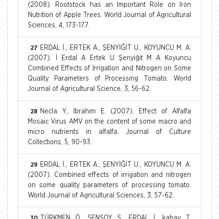
(2008). Rootstock has an Important Role on Iron
Nutrition of Apple Trees. World Journal of Agricultural
Sciences, 4, 173-177.
ERDAL İ., ERTEK A., ŞENYİĞİT U., KOYUNCU M. A.
27
(2007). İ Erdal A Ertek U Şenyiğit M A Koyuncu
Combined Effects of Irrigation and Nitrogen on Some
Quality Parameters of Processing Tomato. World
Journal of Agricultural Science, 3, 56-62.
Necla Y., İbrahim E. (2007). Effect of Alfalfa
28
Mosaic Virus AMV on the content of some macro and
micro nutrients in alfalfa. Journal of Culture
Collections, 5, 90-93.
ERDAL İ., ERTEK A., ŞENYİĞİT U., KOYUNCU M. A.
29
(2007). Combined effects of irrigation and nitrogen
on some quality parameters of processing tomato.
World Journal of Agricultural Sciences, 3, 57-62.
TÜRKMEN Ö., ŞENSOY S., ERDAL İ., kabay T.
30