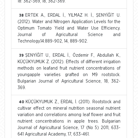
18: 362-369, 18, 362-369.
ERTEK A., ERDAL İ., YILMAZ H. İ., ŞENYİĞİT U.
38
(2012). Water and Nitrogen Application Levels for the
Optimum Tomato Yield and Water Use Efficiency.
Journal of Agricultural Science and
Technology.14:889-902, 14, 889-902.
ŞENYİĞİT U., ERDAL İ., Özdemir F., Abdullah K.,
39
KÜÇÜKYUMUK Z. (2012). Effects of different irrigation
methods on leafand fruit nutrient concentrations of
youngapple varieties grafted on M9 rootstock.
Bulgarian Journal of Agricultural Science, 18, 362-
369.
KÜÇÜKYUMUK Z., ERDAL İ. (2011). Rootstock and
40
cultivar effect on mineral nutrition seasonal nutrient
variation and correlations among leaf flower and fruit
nutrient concentrations in apple trees. Bulgarian
Journal of Agricultural Science, 17 (No 5) 2011, 633-
641 Agricultural Academy, 17, 633-461.