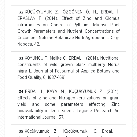
KÜÇÜKYUMUK Z., ÖZGÖNEN Ö. H., ERDAL İ.,
32
ERASLAN F. (2014). Effect of Zinc and Glomus
intraradices on Control of Pythium deliense Plant
Growth Parameters and Nutrient Concentrations of
Cucumber. Notulae Botanicae Horti Agrobotanici Cluj-
Napoca, 42.
KOYUNCU F., Melike Ç., ERDAL İ. (2014). Nutritional
33
constituents of wild grown black mulberry Morus
nigra L. Journal of FoJournal of Applied Botany and
Food Quality, 6, 1687-1691.
ERDAL İ., KAYA M., KÜÇÜKYUMUK Z. (2014).
34
Effects of Zinc and Nitrogen fertilizations on grain
yield and some parameters effecting Zinc
bioavailability in lentil seeds. Legume Research-An
International Journal, 37.
Küçükyumuk Z., Küçükyumuk, C, Erdal, İ,
35