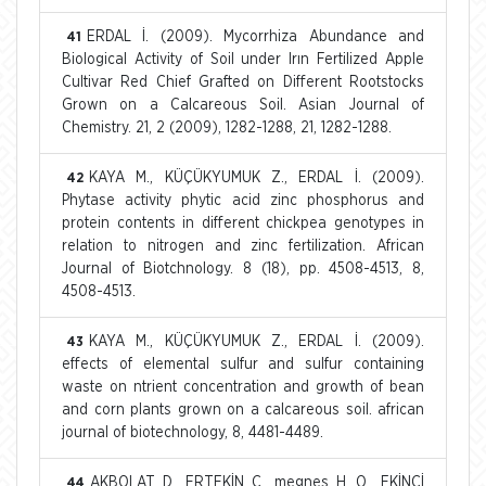
ERDAL İ. (2009). Mycorrhiza Abundance and
41
Biological Activity of Soil under Irın Fertilized Apple
Cultivar Red Chief Grafted on Different Rootstocks
Grown on a Calcareous Soil. Asian Journal of
Chemistry. 21, 2 (2009), 1282-1288, 21, 1282-1288.
KAYA M., KÜÇÜKYUMUK Z., ERDAL İ. (2009).
42
Phytase activity phytic acid zinc phosphorus and
protein contents in different chickpea genotypes in
relation to nitrogen and zinc fertilization. African
Journal of Biotchnology. 8 (18), pp. 4508-4513, 8,
4508-4513.
KAYA M., KÜÇÜKYUMUK Z., ERDAL İ. (2009).
43
effects of elemental sulfur and sulfur containing
waste on ntrient concentration and growth of bean
and corn plants grown on a calcareous soil. african
journal of biotechnology, 8, 4481-4489.
AKBOLAT D., ERTEKİN C., megnes H. O., EKİNCİ
44