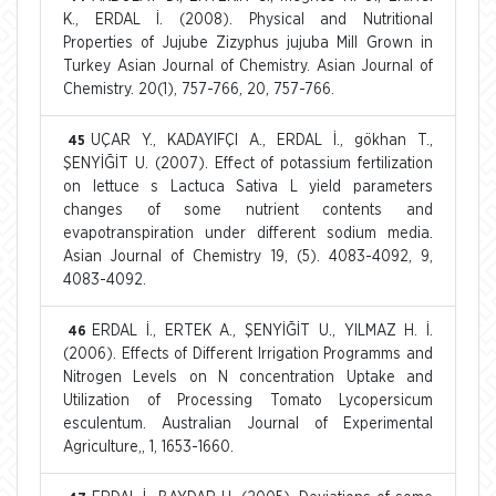
K., ERDAL İ. (2008). Physical and Nutritional
Properties of Jujube Zizyphus jujuba Mill Grown in
Turkey Asian Journal of Chemistry. Asian Journal of
Chemistry. 20(1), 757-766, 20, 757-766.
UÇAR Y., KADAYIFÇI A., ERDAL İ., gökhan T.,
45
ŞENYİĞİT U. (2007). Effect of potassium fertilization
on lettuce s Lactuca Sativa L yield parameters
changes of some nutrient contents and
evapotranspiration under different sodium media.
Asian Journal of Chemistry 19, (5). 4083-4092, 9,
4083-4092.
ERDAL İ., ERTEK A., ŞENYİĞİT U., YILMAZ H. İ.
46
(2006). Effects of Different Irrigation Programms and
Nitrogen Levels on N concentration Uptake and
Utilization of Processing Tomato Lycopersicum
esculentum. Australian Journal of Experimental
Agriculture,, 1, 1653-1660.