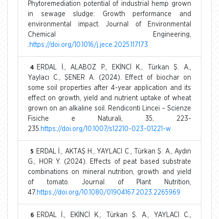
Phytoremediation potential of industrial hemp grown
in sewage sludge: Growth performance and
environmental impact. Journal of Environmental
Chemical Engineering,
.
https://doi.org/10.1016/j.jece.2025.117173
ERDAL İ., ALABOZ P., EKİNCİ K., Türkan Ş. A.,
4
Yaylacı C., ŞENER A. (2024). Effect of biochar on
some soil properties after 4-year application and its
effect on growth, yield and nutrient uptake of wheat
grown on an alkaline soil. Rendiconti Lincei – Scienze
Fisiche e Naturali, 35, 223-
235.
https://doi.org/10.1007/s12210-023-01221-w
ERDAL İ., AKTAŞ H., YAYLACI C., Türkan Ş. A., Aydın
5
G., HOR Y. (2024). Effects of peat based substrate
combinations on mineral nutrition, growth and yield
of tomato. Journal of Plant Nutrition,
47.
https://doi.org/10.1080/01904167.2023.2265969
ERDAL İ., EKİNCİ K., Türkan Ş. A., YAYLACI C.,
6