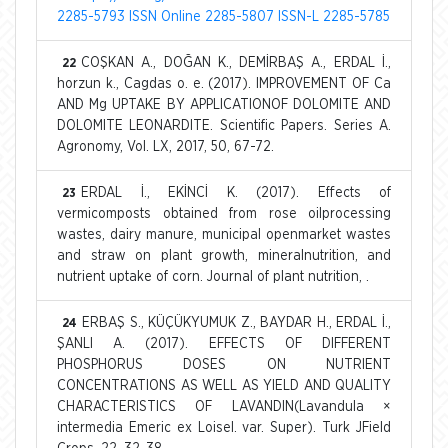
2285-5793 ISSN Online 2285-5807 ISSN-L 2285-5785
COŞKAN A., DOĞAN K., DEMİRBAŞ A., ERDAL İ.,
22
horzun k., Cagdas o. e. (2017). IMPROVEMENT OF Ca
AND Mg UPTAKE BY APPLICATIONOF DOLOMITE AND
DOLOMITE LEONARDITE. Scientific Papers. Series A.
Agronomy, Vol. LX, 2017, 50, 67-72.
ERDAL İ., EKİNCİ K. (2017). Effects of
23
vermicomposts obtained from rose oilprocessing
wastes, dairy manure, municipal openmarket wastes
and straw on plant growth, mineralnutrition, and
nutrient uptake of corn. Journal of plant nutrition, .
ERBAŞ S., KÜÇÜKYUMUK Z., BAYDAR H., ERDAL İ.,
24
ŞANLI A. (2017). EFFECTS OF DIFFERENT
PHOSPHORUS DOSES ON NUTRIENT
CONCENTRATIONS AS WELL AS YIELD AND QUALITY
CHARACTERISTICS OF LAVANDIN(Lavandula ×
intermedia Emeric ex Loisel. var. Super). Turk JField