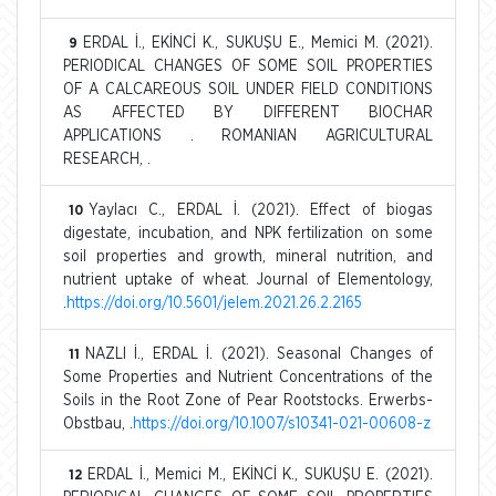
ERDAL İ., EKİNCİ K., SUKUŞU E., Memici M. (2021).
9
PERIODICAL CHANGES OF SOME SOIL PROPERTIES
OF A CALCAREOUS SOIL UNDER FIELD CONDITIONS
AS AFFECTED BY DIFFERENT BIOCHAR
APPLICATIONS . ROMANIAN AGRICULTURAL
RESEARCH, .
Yaylacı C., ERDAL İ. (2021). Effect of biogas
10
digestate, incubation, and NPK fertilization on some
soil properties and growth, mineral nutrition, and
nutrient uptake of wheat. Journal of Elementology,
.
https://doi.org/10.5601/jelem.2021.26.2.2165
NAZLI İ., ERDAL İ. (2021). Seasonal Changes of
11
Some Properties and Nutrient Concentrations of the
Soils in the Root Zone of Pear Rootstocks. Erwerbs-
Obstbau, .
https://doi.org/10.1007/s10341-021-00608-z
ERDAL İ., Memici M., EKİNCİ K., SUKUŞU E. (2021).
12