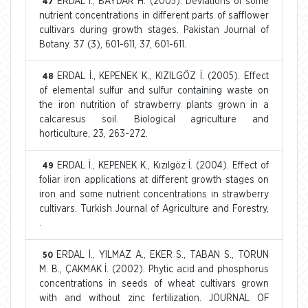
ERDAL İ., BAYDAR H. (2005). Deviations of some
47
nutrient concentrations in different parts of safflower
cultivars during growth stages. Pakistan Journal of
Botany. 37 (3), 601-611, 37, 601-611.
ERDAL İ., KEPENEK K., KIZILGÖZ İ. (2005). Effect
48
of elemental sulfur and sulfur containing waste on
the iron nutrition of strawberry plants grown in a
calcaresus soil. Biological agriculture and
horticulture, 23, 263-272.
ERDAL İ., KEPENEK K., Kızılgöz İ. (2004). Effect of
49
foliar iron applications at different growth stages on
iron and some nutrient concentrations in strawberry
cultivars. Turkish Journal of Agriculture and Forestry,
.
ERDAL İ., YILMAZ A., EKER S., TABAN S., TORUN
50
M. B., ÇAKMAK İ. (2002). Phytic acid and phosphorus
concentrations in seeds of wheat cultivars grown
with and without zinc fertilization. JOURNAL OF