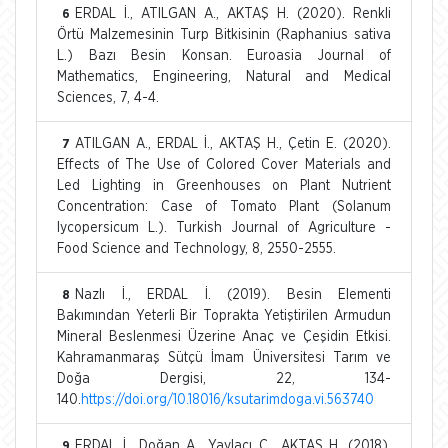
ERDAL İ., ATILGAN A., AKTAŞ H. (2020). Renkli
6
Örtü Malzemesinin Turp Bitkisinin (Raphanius sativa
L.) Bazı Besin Konsan. Euroasia Journal of
Mathematics, Engineering, Natural and Medical
Sciences, 7, 4-4.
ATILGAN A., ERDAL İ., AKTAŞ H., Çetin E. (2020).
7
Effects of The Use of Colored Cover Materials and
Led Lighting in Greenhouses on Plant Nutrient
Concentration: Case of Tomato Plant (Solanum
lycopersicum L.). Turkish Journal of Agriculture -
Food Science and Technology, 8, 2550-2555.
Nazlı İ., ERDAL İ. (2019). Besin Elementi
8
Bakımından Yeterli Bir Toprakta Yetiştirilen Armudun
Mineral Beslenmesi Üzerine Anaç ve Çeşidin Etkisi.
Kahramanmaraş Sütçü İmam Üniversitesi Tarım ve
Doğa Dergisi, 22, 134-
140.
https://doi.org/10.18016/ksutarimdoga.vi.563740
ERDAL İ., Doğan A., Yaylacı C., AKTAŞ H. (2018).
9