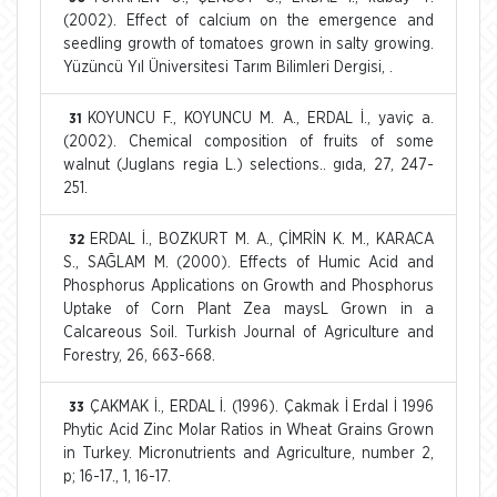
(2002). Effect of calcium on the emergence and
seedling growth of tomatoes grown in salty growing.
Yüzüncü Yıl Üniversitesi Tarım Bilimleri Dergisi, .
KOYUNCU F., KOYUNCU M. A., ERDAL İ., yaviç a.
31
(2002). Chemical composition of fruits of some
walnut (Juglans regia L.) selections.. gıda, 27, 247-
251.
ERDAL İ., BOZKURT M. A., ÇİMRİN K. M., KARACA
32
S., SAĞLAM M. (2000). Effects of Humic Acid and
Phosphorus Applications on Growth and Phosphorus
Uptake of Corn Plant Zea maysL Grown in a
Calcareous Soil. Turkish Journal of Agriculture and
Forestry, 26, 663-668.
ÇAKMAK İ., ERDAL İ. (1996). Çakmak İ Erdal İ 1996
33
Phytic Acid Zinc Molar Ratios in Wheat Grains Grown
in Turkey. Micronutrients and Agriculture, number 2,
p; 16-17., 1, 16-17.