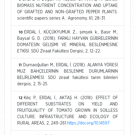
BIOMASS NUTRIENT CONCENTRATION AND UPTAKE
OF GRAFTED AND NON-GRAFTED PEPPER PLANTS.
scientific papers series A : Agronomy, 61, 28-31.
ERDAL İ., KÜÇÜKYUMUK Z., şimşek k., Basır M.,
10
Baysal G. D. (2018). FARKLI HAYVAN GÜBRELERİNİN
DOMATESİN GELİŞİMİ VE MİNERAL BESLENMESİNE
ETKİSİ. SDÜ Ziraat Fakültesi Dergisi, 2, 12-22.
Durnaoğulları M., ERDAL İ. (2018). ALANYA YÖRESİ
11
MUZ BAHÇELERİNİN BESLENME DURUMLARININ
BELİRLENMESİ. SDÜ ziraat fakültesi tarım bilimleri
dergsis, 2, 15-25.
Kılıç P., ERDAL İ., AKTAŞ H. (2018). EFFECT OF
12
DIFFERENT SUBSTRATES ON YIELD AND
FRUITQUALITY OF TOMATO GROWN IN SOILLESS
CULTURE. INFRASTRUCTURE AND ECOLOGY OF
RURAL AREAS, 2, 249-261.
https://doi.org/10.14597