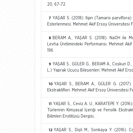
20, 67-72.
YAŞAR S. (2018). Ilgın (Tamarix parviflora) 
7
Esterlenmesi. Mehmet Akif Ersoy Üniversitesi Fen
BERAM A., YAŞAR S. (2018). NaOH ile Modi
8
Levha Üretimindeki Performansı. Mehmet Akif Er
196.
YAŞAR S., GÜLER G., BERAM A., Coşkun D., 
9
L.) Yaprak Uçucu Bileşenleri. Mehmet Akif Ersoy 
YAŞAR S., BERAM A., GÜLER G. (2017). 
10
Ekstraktifleri. Mehmet Akif Ersoy Üniversitesi Fe
YAŞAR S., Ceviz A. U., KARATEPE Y. (2016).
11
Türlerinin Kimyasal İçeriği ve Fenolik Ekstrak
Bilimleri Enstitüsü Dergisi, .
YAŞAR S., Dişli M., Sonkaya Y. (2016). 
12