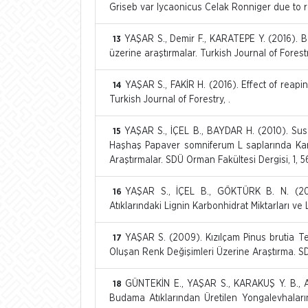
Griseb var lycaonicus Celak Ronniger due to re
YAŞAR S., Demir F., KARATEPE Y. (2016). Bazı
13
üzerine araştırmalar. Turkish Journal of Forestr
YAŞAR S., FAKİR H. (2016). Effect of reaping
14
Turkish Journal of Forestry, .
YAŞAR S., İÇEL B., BAYDAR H. (2010). S
15
Haşhaş Papaver somniferum L saplarında Karbon
Araştırmalar. SDÜ Orman Fakültesi Dergisi, 1, 5
YAŞAR S., İÇEL B., GÖKTÜRK B. N. (200
16
Atıklarındaki Lignin Karbonhidrat Miktarları ve Li
YAŞAR S. (2009). Kızılçam Pinus brutia T
17
Oluşan Renk Değişimleri Üzerine Araştırma. SD
GÜNTEKİN E., YAŞAR S., KARAKUŞ Y. B., 
18
Budama Atıklarından Üretilen Yongalevhaların 