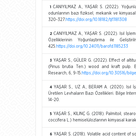
CANIYILMAZ A., YAŞAR S. (2022). Yoğunlaşt
1
odunlarının bazı fiziksel, mekanik ve kimyasal 
320-327.
https://doi.org/10.18182/tjf.1181308
CANIYILMAZ A., YAŞAR S. (2022). Isıl İşle
2
Özelliklerinin Yoğunlaştırma ile Gelişt
425.
https://doi.org/10.24011/barofd.1185233
YAŞAR S., GÜLER G. (2022). Effect of altit
3
(Pinus brutia Ten.) wood and kraft pulp. B
Research, 6, 9-15.
https://doi.org/10.30516/bil
YAŞAR S., UZ A., BERAM A. (2020). Isıl İ
4
Üretilen Levhaların Bazı Özellikleri. Bilge In
14-20.
YAŞAR S., KILINÇ G. (2018). Palmitoil, stear
5
coccifera L.) hemiselülozlarının kimyasal karak
YAŞAR S. (2018). Volatile acid content of s
6