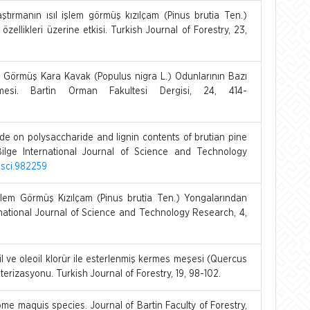
ırmanın ısıl işlem görmüş kızılçam (Pinus brutia Ten.)
özellikleri üzerine etkisi. Turkish Journal of Forestry, 23,
m Görmüş Kara Kavak (Populus nigra L.) Odunlarının Bazı
irilmesi. Bartin Orman Fakultesi Dergisi, 24, 414-
ude on polysaccharide and lignin contents of brutian pine
ilge International Journal of Science and Technology
gesci.982259
şlem Görmüş Kızılçam (Pinus brutia Ten.) Yongalarından
ternational Journal of Science and Technology Research, 4,
oil ve oleoil klorür ile esterlenmiş kermes meşesi (Quercus
terizasyonu. Turkish Journal of Forestry, 19, 98-102.
ome maquis species. Journal of Bartin Faculty of Forestry,