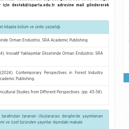
ler için destek@isparta.edu.tr adresine mail göndererek
l kitapta bölüm ve ünite yazarlığı
ninde Orman Endüstrisi. SRA Academic Publishing.
). İnovatif Yaklaşımlar Ekseninde Orman Endüstrisi. SRA
024). Contemporary Perspectives in Forest Industry
cademic Publishing.
ultural Studies from Different Perspectives. (pp. 43-58).
 tarafından taranan Uluslararası dergilerde yayımlanan
dimi ve özet türünden yayınlar dışındaki makale