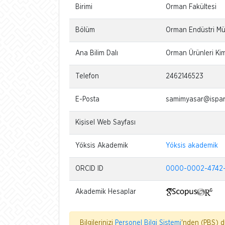
Birimi
Orman Fakültesi
Bölüm
Orman Endüstri Mü
Ana Bilim Dalı
Orman Ürünleri Kim
Telefon
2462146523
E-Posta
samimyasar@ispart
Kişisel Web Sayfası
Yöksis Akademik
Yöksis akademik
ORCID ID
0000-0002-4742
Akademik Hesaplar
Bilgilerinizi
Personel Bilgi Sistemi
'nden (PBS) dü