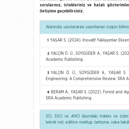
sorularınız, istekleriniz ve hatalı gösterim
iletişime geçebilirsiniz.
Alanında, uluslararası yayınlanan özgün bilimse
YAŞAR S. (2024). İnovatif Yaklaşımlar Ekse
1
YALÇIN Ö. Ü., SOYGÜDER A., YAŞAR S. (2024
2
Academic Publishing.
YALÇIN Ö. Ü., SOYGÜDER A., YAŞAR S. (2
3
Engineering: A Comprehensive Review. SRA A
BERAM A., YAŞAR S. (2022). Forest and Agric
4
SRA Academic Publishing.
SCI, SSCI ve AHCI dışındaki indeks ve özler
teknik not, editöre mektup, tartışma, vaka tak