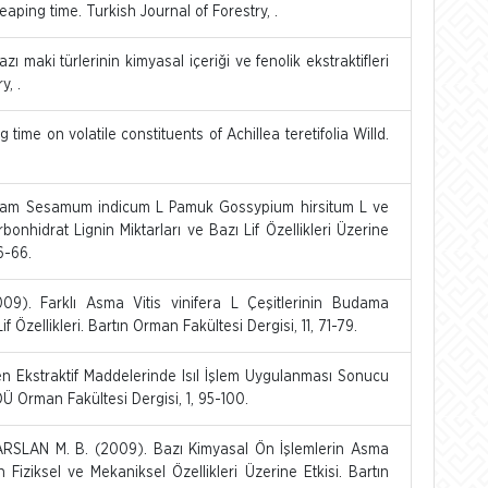
aping time. Turkish Journal of Forestry, .
 maki türlerinin kimyasal içeriği ve fenolik ekstraktifleri
y, .
 time on volatile constituents of Achillea teretifolia Willd.
usam Sesamum indicum L Pamuk Gossypium hirsitum L ve
hidrat Lignin Miktarları ve Bazı Lif Özellikleri Üzerine
6-66.
9). Farklı Asma Vitis vinifera L Çeşitlerinin Budama
f Özellikleri. Bartın Orman Fakültesi Dergisi, 11, 71-79.
en Ekstraktif Maddelerinde Isıl İşlem Uygulanması Sonucu
Ü Orman Fakültesi Dergisi, 1, 95-100.
ARSLAN M. B. (2009). Bazı Kimyasal Ön İşlemlerin Asma
Fiziksel ve Mekaniksel Özellikleri Üzerine Etkisi. Bartın