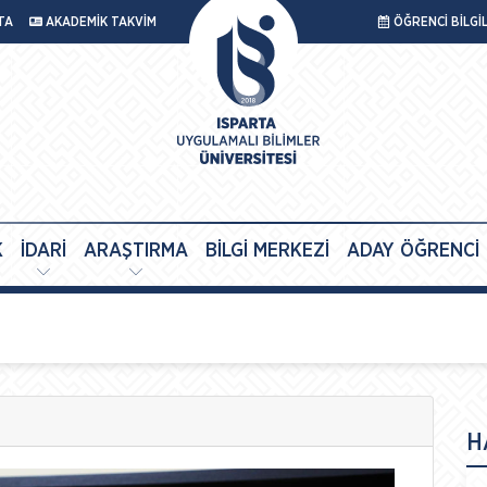
TA
AKADEMİK TAKVİM
ÖĞRENCİ BİLGİ
K
İDARİ
ARAŞTIRMA
BİLGİ MERKEZİ
ADAY ÖĞRENCİ
H