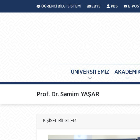
ÖĞRENCİ BİLGİ SİSTEMİ
EBYS
PBS
E-POS
ÜNİVERSİTEMİZ
AKADEMİ
Prof. Dr. Samim YAŞAR
KİŞİSEL BİLGİLER