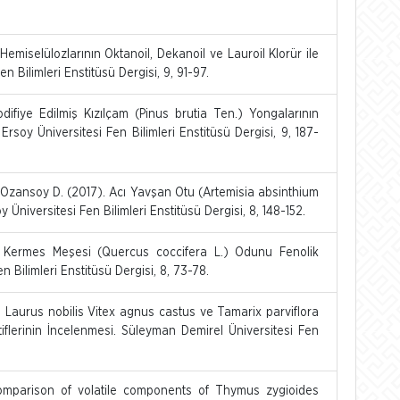
Hemiselülozlarının Oktanoil, Dekanoil ve Lauroil Klorür ile
 Bilimleri Enstitüsü Dergisi, 9, 91-97.
fiye Edilmiş Kızılçam (Pinus brutia Ten.) Yongalarının
soy Üniversitesi Fen Bilimleri Enstitüsü Dergisi, 9, 187-
Ozansoy D. (2017). Acı Yavşan Otu (Artemisia absinthium
Üniversitesi Fen Bilimleri Enstitüsü Dergisi, 8, 148-152.
Kermes Meşesi (Quercus coccifera L.) Odunu Fenolik
n Bilimleri Enstitüsü Dergisi, 8, 73-78.
 Laurus nobilis Vitex agnus castus ve Tamarix parviflora
tiflerinin İncelenmesi. Süleyman Demirel Üniversitesi Fen
Comparison of volatile components of Thymus zygioides