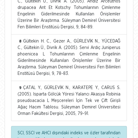
C., Gültekin Ü., Divrik A. (2005). Andız Arceuthos
drupacea Ant Et Kotschy Tohumlarının Çimlenme
Engelinin Giderilmesinde Kullanılan Önişlemler
Üzerine Bir Araştırma. Süleyman Demirel Üniversitesi
Fen Bilimleri Enstitüsü Dergisi, 9, 84-89.
Gültekin H. C., Gezer A., GÜRLEVİK N., YÜCEDAĞ
8
C., Gültekin Ü., Divrik A. (2005). Servi Ardıç Juniperus
phoenicea L Tohumlarının Çimlenme Engelinin
Giderilmesinde Kullanılan Önişlemler Üzerine Bir
Araştırma. Süleyman Demirel Üniversitesi Fen Bilimleri
Enstitüsü Dergisi, 9, 78-83.
ÇATAL Y., GÜRLEVİK N., KARATEPE Y., CARUS S.
9
(2005). Isparta Gölcük Yöresi Yalancı Akasya Robinia
pseudoacacia L Meşcereleri İçin Tek ve Çift Girişli
Ağaç Hacım Tablosu. Süleyman Demirel Üniversitesi
Orman Fakültesi Dergisi, 2005, 79-91.
SCI, SSCI ve AHCI dışındaki indeks ve özler tarafından