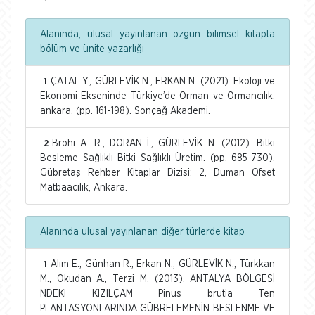
Alanında, ulusal yayınlanan özgün bilimsel kitapta
bölüm ve ünite yazarlığı
ÇATAL Y., GÜRLEVİK N., ERKAN N. (2021). Ekoloji ve
1
Ekonomi Ekseninde Türkiye’de Orman ve Ormancılık.
ankara, (pp. 161-198). Sonçağ Akademi.
Brohi A. R., DORAN İ., GÜRLEVİK N. (2012). Bitki
2
Besleme Sağlıklı Bitki Sağlıklı Üretim. (pp. 685-730).
Gübretaş Rehber Kitaplar Dizisi: 2, Duman Ofset
Matbaacılık, Ankara.
Alanında ulusal yayınlanan diğer türlerde kitap
Alım E., Günhan R., Erkan N., GÜRLEVİK N., Türkkan
1
M., Okudan A., Terzi M. (2013). ANTALYA BÖLGESİ
NDEKİ KIZILÇAM Pinus brutia Ten
PLANTASYONLARINDA GÜBRELEMENİN BESLENME VE