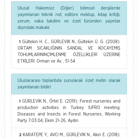
Ulusal Hakemsiz (Diğer) bilimsel dergilerde
yayımlanan teknik not, editöre mektup, kitap kritiği,
yorum, vaka takdimi ve özet türünden yayınlar
dışındaki makale
Gültekin H. C., GÜRLEVİK N., Gültekin Ü. G. (2008).
1
ORTAM SICAKLIĞININ SANDAL VE KOCAYEMİŞ
TOHUMLARININÇİMLENME ÖZELLİKLERİ ÜZERİNE
ETKİLERİ. Orman ve Av, , 51-54.
Uluslararası toplantıda sunularak özet metin olarak
yayımlanan bildiri
GÜRLEVİK N., Örtel E. (2019). Forest nurseries and
1
production activities in Turkey. IUFRO meeting,
Diseases and Insects in Forest Nurseries, Working
Party 7.03.04, Ekim 21-26, Aydın.
KARATEPE Y., AVCI M., GÜRLEVİK N., Akın E. (2018).
2