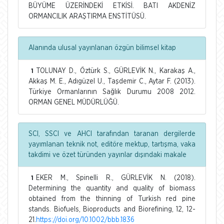
BÜYÜME ÜZERİNDEKİ ETKİSİ. BATI AKDENİZ
ORMANCILIK ARAŞTIRMA ENSTİTÜSÜ.
Alanında ulusal yayınlanan özgün bilimsel kitap
TOLUNAY D., Öztürk S., GÜRLEVİK N., Karakaş A.,
1
Akkaş M. E., Adıgüzel U., Taşdemir C., Aytar F. (2013).
Türkiye Ormanlarının Sağlık Durumu 2008 2012.
ORMAN GENEL MÜDÜRLÜĞÜ.
SCI, SSCI ve AHCI tarafından taranan dergilerde
yayımlanan teknik not, editöre mektup, tartışma, vaka
takdimi ve özet türünden yayınlar dışındaki makale
EKER M., Spinelli R., GÜRLEVİK N. (2018).
1
Determining the quantity and quality of biomass
obtained from the thinning of Turkish red pine
stands. Biofuels, Bioproducts and Biorefining, 12, 12-
21.
https://doi.org/10.1002/bbb.1836