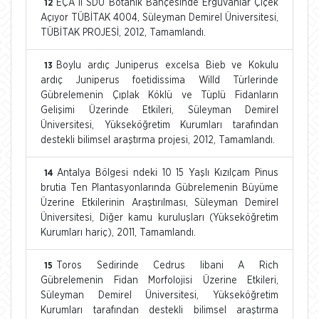
EÇA II SDÜ Botanik Bahçesinde Erguvanlar Çiçek
12
Açıyor TÜBİTAK 4004, Süleyman Demirel Üniversitesi,
TÜBİTAK PROJESİ, 2012, Tamamlandı.
Boylu ardıç Juniperus excelsa Bieb ve Kokulu
13
ardıç Juniperus foetidissima Willd Türlerinde
Gübrelemenin Çıplak Köklü ve Tüplü Fidanların
Gelişimi Üzerinde Etkileri, Süleyman Demirel
Üniversitesi, Yükseköğretim Kurumları tarafından
destekli bilimsel araştırma projesi, 2012, Tamamlandı.
Antalya Bölgesi ndeki 10 15 Yaşlı Kızılçam Pinus
14
brutia Ten Plantasyonlarında Gübrelemenin Büyüme
Üzerine Etkilerinin Araştırılması, Süleyman Demirel
Üniversitesi, Diğer kamu kuruluşları (Yükseköğretim
Kurumları hariç), 2011, Tamamlandı.
Toros Sedirinde Cedrus libani A Rich
15
Gübrelemenin Fidan Morfolojisi Üzerine Etkileri,
Süleyman Demirel Üniversitesi, Yükseköğretim
Kurumları tarafından destekli bilimsel araştırma