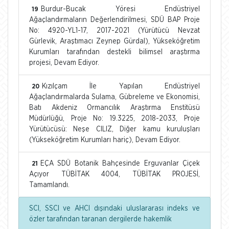
Burdur-Bucak Yöresi Endüstriyel
19
Ağaçlandırmaların Değerlendirilmesi, SDÜ BAP Proje
No: 4920-YL1-17, 2017-2021 (Yürütücü Nevzat
Gürlevik, Araştımacı Zeynep Gürdal), Yükseköğretim
Kurumları tarafından destekli bilimsel araştırma
projesi, Devam Ediyor.
Kızılçam İle Yapılan Endüstriyel
20
Ağaçlandırmalarda Sulama, Gübreleme ve Ekonomisi,
Batı Akdeniz Ormancılık Araştırma Enstitüsü
Müdürlüğü, Proje No: 19.3225, 2018-2033, Proje
Yürütücüsü: Neşe CILIZ, Diğer kamu kuruluşları
(Yükseköğretim Kurumları hariç), Devam Ediyor.
EÇA SDÜ Botanik Bahçesinde Erguvanlar Çiçek
21
Açıyor TÜBİTAK 4004, TÜBİTAK PROJESİ,
Tamamlandı.
SCI, SSCI ve AHCI dışındaki uluslararası indeks ve
özler tarafından taranan dergilerde hakemlik