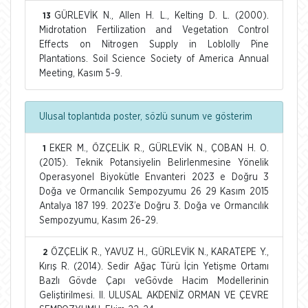
GÜRLEVİK N., Allen H. L., Kelting D. L. (2000).
13
Midrotation Fertilization and Vegetation Control
Effects on Nitrogen Supply in Loblolly Pine
Plantations. Soil Science Society of America Annual
Meeting, Kasım 5-9.
Ulusal toplantıda poster, sözlü sunum ve gösterim
EKER M., ÖZÇELİK R., GÜRLEVİK N., ÇOBAN H. O.
1
(2015). Teknik Potansiyelin Belirlenmesine Yönelik
Operasyonel Biyokütle Envanteri 2023 e Doğru 3
Doğa ve Ormancılık Sempozyumu 26 29 Kasım 2015
Antalya 187 199. 2023’e Doğru 3. Doğa ve Ormancılık
Sempozyumu, Kasım 26-29.
ÖZÇELİK R., YAVUZ H., GÜRLEVİK N., KARATEPE Y.,
2
Kırış R. (2014). Sedir Ağaç Türü İçin Yetişme Ortamı
Bazlı Gövde Çapı veGövde Hacim Modellerinin
Geliştirilmesi. II. ULUSAL AKDENİZ ORMAN VE ÇEVRE