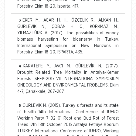
Forestry, Ekim 18-20, Isparta, 417.
EKER M., ACAR H. H., ÖZÇELİK R., ALKAN H.,
3
GÜRLEVİK N., ÇOBAN H. O., KORKMAZ M.,
YILMAZTÜRK A. (2017). The possibilities of woody
biomass harvesting for bioenergy in Turkey.
International Symposium on New Horizons in
Forestry, Ekim 18-20, ISPARTA, 435.
KARATEPE Y., AVCI M., GÜRLEVİK N. (2017).
4
Drought Related Tree Mortality in Antalya-Kemer
Forests. ISEEP-2017 VIII. INTERNATIONAL SYMPOSIUM
ONECOLOGY AND ENVIRONMENTAL PROBLEMS, Ekim
4-7, Çanakkale, 267-267.
GÜRLEVİK N. (2015). Turkey s forests and its state
5
of health 14th International Conference of IUFRO
Working Party 7 02 01 Root and Butt Rot of Forest
Trees 12th 18th October 2015 Antalya Fethiye Bodrum
TURKEY. International Conference of IUFRO, Working