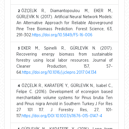
ÖZÇELİK R., Diamantopoulou M., EKER M.,
2
GÜRLEVİK N. (2017). Artificial Neural Network Models:
An Alternative Approach for Reliable Aboveground
Pine Tree Biomass Prediction. Forest Science, 63,
291-302.
https://doi.org/10.5849/FS-16-006
EKER M., Spinelli R., GÜRLEVİK N. (2017).
3
Recovering energy biomass from sustainable
forestry using local labor resources. Journal of
Cleaner Production, 157, 57-
64.
https://doi.org/10.1016/j.jclepro.2017.04.134
ÖZÇELİK R., KARATEPE Y., GÜRLEVİK N., Isabel C.,
4
Felipe C. (2016). Development of ecoregion based
merchantable volume systems for Pinus brutia Ten
and Pinus nigra Arnold in Southern Turkey J For Res
27 101 117. J Forestry Res, 27, 101-
117.
https://doi.org/DOI 10.1007/s11676-015-0147-4