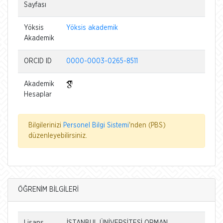
Sayfası
Yöksis
Yöksis akademik
Akademik
ORCID ID
0000-0003-0265-8511
Akademik
Hesaplar
Bilgilerinizi
Personel Bilgi Sistemi
'nden (PBS)
düzenleyebilirsiniz.
ÖĞRENİM BİLGİLERİ
Lisans
İSTANBUL ÜNİVERSİTESİ ORMAN