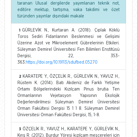
taranan Ulusal dergilerde yayımlanan teknik not,
editöre mektup, tartışma, vaka takdimi ve özet
türünden yayınlar dışındaki makale
GÜRLEVİK N., Kurtaran A. (2018). Çıplak Köklü
1
Toros Sediri Fidanlarının Beslenmesi ve Gelişimi
Üzerine Azot ve Mikroelement Gübrelerinin Etkileri.
Süleyman Demirel Üniversitesi Fen Bilimleri Enstitüsü
Dergisi, 22, 353-
363.
https://doi.org/10.19113/sdufbed.05270
KARATEPE Y., ÖZÇELİK R., GÜRLEVİK N., YAVUZ H.,
2
Rüstem K. (2014). Batı Akdeniz de Farklı Yetişme
Ortamı Bölgelerindeki Kızılçam Pinus brutia Ten
Ormanlarının Vejetasyon Yapısının Ekolojik
Değerlendirilmesi Süleyman Demirel Üniversitesi
Orman Fakültesi Dergisi 15 1 1 8. Süleyman Demirel
Üniversitesi Orman Fakültesi Dergisi, 15, 1-8.
ÖZÇELİK R., YAVUZ H., KARATEPE Y., GÜRLEVİK N.,
3
Kırış R. (2012). Burdur Yöresi kızılçam meşcereleri için