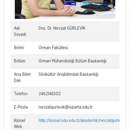
Adı
Doç. Dr. Nevzat GÜRLEVİK
Soyadı
Birimi
Orman Fakültesi
Bölüm
Orman Mühendisliği Bölüm Başkanlığı
Ana Bilim
Silvikültür Anabilimdalı Başkanlığı
Dalı
Telefon
2462146502
E-Posta
nevzatgurlevik@isparta.edu.tr
Kişisel
http://kisisel.sdu.edu.tr/akademik/nevzatgurlevik
Web