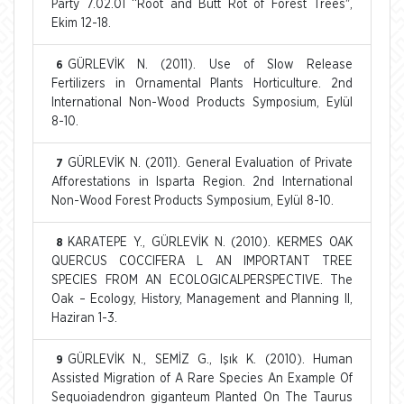
Party 7.02.01 “Root and Butt Rot of Forest Trees",
Ekim 12-18.
GÜRLEVİK N. (2011). Use of Slow Release
6
Fertilizers in Ornamental Plants Horticulture. 2nd
International Non-Wood Products Symposium, Eylül
8-10.
GÜRLEVİK N. (2011). General Evaluation of Private
7
Afforestations in Isparta Region. 2nd International
Non-Wood Forest Products Symposium, Eylül 8-10.
KARATEPE Y., GÜRLEVİK N. (2010). KERMES OAK
8
QUERCUS COCCIFERA L AN IMPORTANT TREE
SPECIES FROM AN ECOLOGICALPERSPECTIVE. The
Oak – Ecology, History, Management and Planning II,
Haziran 1-3.
GÜRLEVİK N., SEMİZ G., Işık K. (2010). Human
9
Assisted Migration of A Rare Species An Example Of
Sequoiadendron giganteum Planted On The Taurus