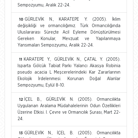
Sempozyumu, Aralık 22-24.
GÜRLEVİK N., KARATEPE Y. (2005). İklim
10
değişikliği ve ormancılığımız. Türk Ormancılığında
Uluslararası Süreçte Acil Eyleme Dönüştürülmesi
Gereken Konular, Mevzuat ve Yapılanmaya
Yansımaları Sempozyumu, Aralık 22-24.
KARATEPE Y., GÜRLEVİK N., ÇATAL Y. (2005).
11
Isparta Gölcük Tabiat Parkı Yalancı Akasya Robinia
pseudo acacia L Meşcerelerindeki Kar Zararlarının
Ekolojik İrdelenmesi. Korunan Doğal Alanlar
Sempozyumu, Eylül 8-10.
İÇEL B., GÜRLEVİK N. (2005). Ormancılıkta
12
Uygulanan Aralama Müdahalelerinin Odun Özellikleri
Üzerine Etkisi. I. Çevre ve Ormancılık Şurası, Mart 22-
24.
GÜRLEVİK N., İÇEL B. (2005). Ormancılıkta
13