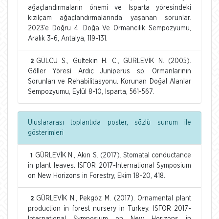
ağaçlandırmaların önemi ve Isparta yöresindeki
kızılçam ağaçlandırmalarında yaşanan sorunlar.
2023’e Doğru 4. Doğa Ve Ormancılık Sempozyumu,
Aralık 3-6, Antalya, 119-131.
GÜLCÜ S., Gültekin H. C., GÜRLEVİK N. (2005).
2
Göller Yöresi Ardıç Juniperus sp. Ormanlarının
Sorunları ve Rehabilitasyonu. Korunan Doğal Alanlar
Sempozyumu, Eylül 8-10, Isparta, 561-567.
Uluslararası toplantıda poster, sözlü sunum ile
gösterimleri
GÜRLEVİK N., Akın S. (2017). Stomatal conductance
1
in plant leaves. ISFOR 2017-International Symposium
on New Horizons in Forestry, Ekim 18-20, 418.
GÜRLEVİK N., Pekgöz M. (2017). Ornamental plant
2
production in forest nursery in Turkey. ISFOR 2017-
International Symposium on New Horizons in