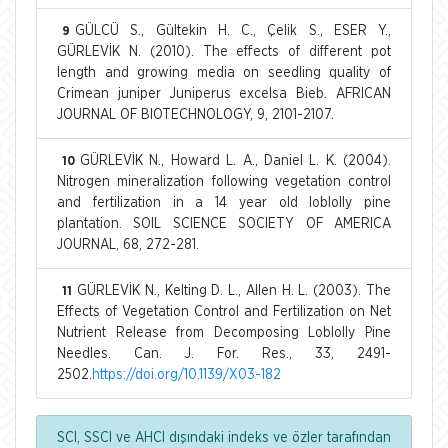
GÜLCÜ S., Gültekin H. C., Çelik S., ESER Y.,
9
GÜRLEVİK N. (2010). The effects of different pot
length and growing media on seedling quality of
Crimean juniper Juniperus excelsa Bieb. AFRICAN
JOURNAL OF BIOTECHNOLOGY, 9, 2101-2107.
GÜRLEVİK N., Howard L. A., Daniel L. K. (2004).
10
Nitrogen mineralization following vegetation control
and fertilization in a 14 year old loblolly pine
plantation. SOIL SCIENCE SOCIETY OF AMERICA
JOURNAL, 68, 272-281.
GÜRLEVİK N., Kelting D. L., Allen H. L. (2003). The
11
Effects of Vegetation Control and Fertilization on Net
Nutrient Release from Decomposing Loblolly Pine
Needles. Can. J. For. Res., 33, 2491-
2502.
https://doi.org/10.1139/X03-182
SCI, SSCI ve AHCI dışındaki indeks ve özler tarafından