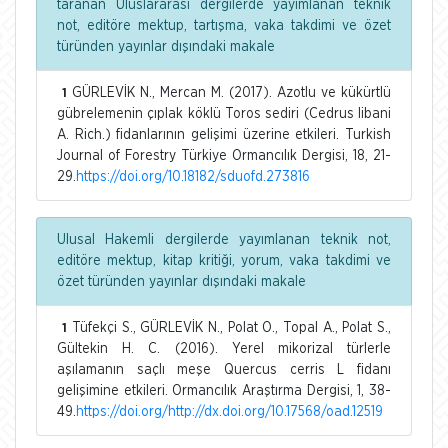
taranan Uluslararası dergilerde yayımlanan teknik
not, editöre mektup, tartışma, vaka takdimi ve özet
türünden yayınlar dışındaki makale
GÜRLEVİK N., Mercan M. (2017). Azotlu ve kükürtlü
1
gübrelemenin çıplak köklü Toros sediri (Cedrus libani
A. Rich.) fidanlarının gelişimi üzerine etkileri. Turkish
Journal of Forestry Türkiye Ormancılık Dergisi, 18, 21-
29.
https://doi.org/10.18182/sduofd.273816
Ulusal Hakemli dergilerde yayımlanan teknik not,
editöre mektup, kitap kritiği, yorum, vaka takdimi ve
özet türünden yayınlar dışındaki makale
Tüfekçi S., GÜRLEVİK N., Polat O., Topal A., Polat S.,
1
Gültekin H. C. (2016). Yerel mikorizal türlerle
aşılamanın saçlı meşe Quercus cerris L fidanı
gelişimine etkileri. Ormancılık Araştırma Dergisi, 1, 38-
49.
https://doi.org/http://dx.doi.org/10.17568/oad.12519