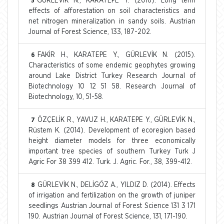
GÜRLEVİK N., KARATEPE Y. (2016). Long term
5
effects of afforestation on soil characteristics and
net nitrogen mineralization in sandy soils. Austrian
Journal of Forest Science, 133, 187-202.
FAKİR H., KARATEPE Y., GÜRLEVİK N. (2015).
6
Characteristics of some endemic geophytes growing
around Lake District Turkey Research Journal of
Biotechnology 10 12 51 58. Research Journal of
Biotechnology, 10, 51-58.
ÖZÇELİK R., YAVUZ H., KARATEPE Y., GÜRLEVİK N.,
7
Rüstem K. (2014). Development of ecoregion based
height diameter models for three economically
important tree species of southern Turkey Turk J
Agric For 38 399 412. Turk. J. Agric. For., 38, 399-412.
GÜRLEVİK N., DELİGÖZ A., YILDIZ D. (2014). Effects
8
of irrigation and fertilization on the growth of juniper
seedlings Austrian Journal of Forest Science 131 3 171
190. Austrian Journal of Forest Science, 131, 171-190.