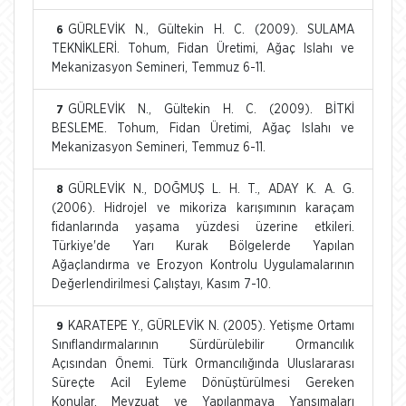
GÜRLEVİK N., Gültekin H. C. (2009). SULAMA
6
TEKNİKLERİ. Tohum, Fidan Üretimi, Ağaç Islahı ve
Mekanizasyon Semineri, Temmuz 6-11.
GÜRLEVİK N., Gültekin H. C. (2009). BİTKİ
7
BESLEME. Tohum, Fidan Üretimi, Ağaç Islahı ve
Mekanizasyon Semineri, Temmuz 6-11.
GÜRLEVİK N., DOĞMUŞ L. H. T., ADAY K. A. G.
8
(2006). Hidrojel ve mikoriza karışımının karaçam
fidanlarında yaşama yüzdesi üzerine etkileri.
Türkiye'de Yarı Kurak Bölgelerde Yapılan
Ağaçlandırma ve Erozyon Kontrolu Uygulamalarının
Değerlendirilmesi Çalıştayı, Kasım 7-10.
KARATEPE Y., GÜRLEVİK N. (2005). Yetişme Ortamı
9
Sınıflandırmalarının Sürdürülebilir Ormancılık
Açısından Önemi. Türk Ormancılığında Uluslararası
Süreçte Acil Eyleme Dönüştürülmesi Gereken
Konular, Mevzuat ve Yapılanmaya Yansımaları