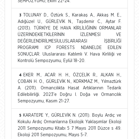
SEMPOZYUMU, Ekim 22-24.
TOLUNAY D., Öztürk S., Karakaş A., Akkaş M. E.,
3
Adığüzel U., GÜRLEVİK N., Taşdemir C., Aytar F.
(2013). TÜRKİYE DE HAVA KİRLİLİĞİNİN ORMANLAR
ÜZERİNDEKİETKİLERİNİN İZLENMESİ VE
DEĞERLENDİRİLMESİULUSLARARASI İŞBİRLİĞİ
PROGRAMI ICP FORESTS NDANELDE EDİLEN
SONUÇLAR. Uluslararası Katılımlı V. Hava Kirliliği ve
Kontrolü Sempozyumu, Eylül 18-20.
EKER M., ACAR H. H., ÖZÇELİK R., ALKAN H.,
4
ÇOBAN H. O., GÜRLEVİK N., KORKMAZ M., Yılmaztürk
A. (2011). Ormancılıkta Hasat Artıklarının Tedarik
Edilebilirliği. 2023'e Doğru I. Doğa ve Ormancılık
Sempozyumu, Kasım 21-27.
KARATEPE Y., GÜRLEVİK N. (2011). Boylu Ardıç ve
5
Kokulu Ardıç Ormanlarına Ekolojik Yaklaşımlar Ekoloji
2011 Sempozyumu Kitabı 5 7 Mayıs 2011 Düzce s 49.
Ekoloji 2011 Sempozyumu, Mayıs 5-7.