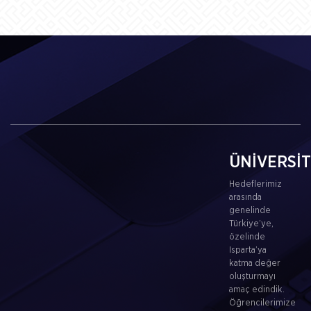
ÜNİVERSİ
Hedeflerimiz
arasında
genelinde
Türkiye’ye,
özelinde
Isparta’ya
katma değer
oluşturmayı
amaç edindik.
Öğrencilerimize