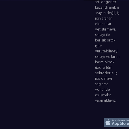
artı değerler
kazandırarak iş
arayan değil, iş
için aranan
elemanlar
yetiştirmeyi,
sanayi ile
barışık ortak
işler
yürütebilmeyi,
sanayi ve tarım
başta olmak
üzere tüm
sektörlerle iç
içe olmayı
sağlama
yönünde
çalışmalar
yapmaktayız.