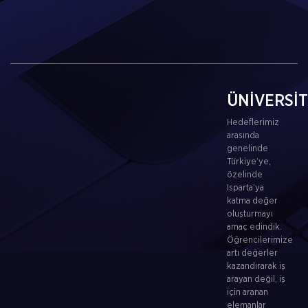
ÜNİVERSİ
Hedeflerimiz
arasında
genelinde
Türkiye’ye,
özelinde
Isparta’ya
katma değer
oluşturmayı
amaç edindik.
Öğrencilerimize
artı değerler
kazandırarak iş
arayan değil, iş
için aranan
elemanlar