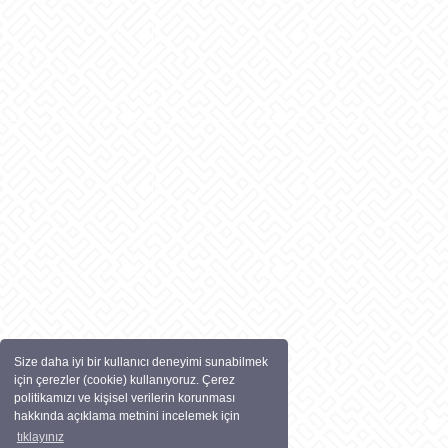
Size daha iyi bir kullanıcı deneyimi sunabilmek
için çerezler (cookie) kullanıyoruz. Çerez
politikamızı ve kişisel verilerin korunması
hakkında açıklama metnini incelemek için
tıklayınız