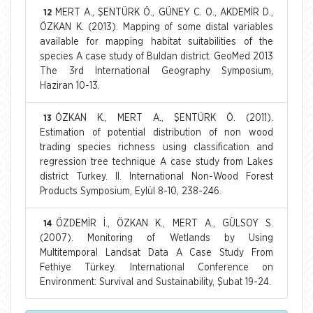
MERT A., ŞENTÜRK Ö., GÜNEY C. O., AKDEMİR D.,
12
ÖZKAN K. (2013). Mapping of some distal variables
available for mapping habitat suitabilities of the
species A case study of Buldan district. GeoMed 2013
The 3rd International Geography Symposium,
Haziran 10-13.
ÖZKAN K., MERT A., ŞENTÜRK Ö. (2011).
13
Estimation of potential distribution of non wood
trading species richness using classification and
regression tree technique A case study from Lakes
district Turkey. II. International Non-Wood Forest
Products Symposium, Eylül 8-10, 238-246.
ÖZDEMİR İ., ÖZKAN K., MERT A., GÜLSOY S.
14
(2007). Monitoring of Wetlands by Using
Multitemporal Landsat Data A Case Study From
Fethiye Türkey. International Conference on
Environment: Survival and Sustainability, Şubat 19-24.