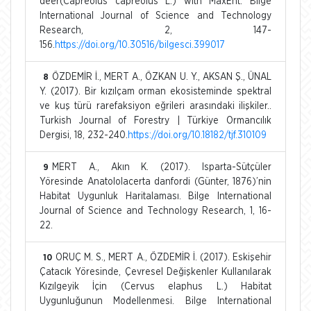
deer(Capreolus capreolus L.) with MaxEnt. Bilge
International Journal of Science and Technology
Research, 2, 147-
156.
https://doi.org/10.30516/bilgesci.399017
ÖZDEMİR İ., MERT A., ÖZKAN U. Y., AKSAN Ş., ÜNAL
8
Y. (2017). Bir kızılçam orman ekosisteminde spektral
ve kuş türü rarefaksiyon eğrileri arasındaki ilişkiler..
Turkish Journal of Forestry | Türkiye Ormancılık
Dergisi, 18, 232-240.
https://doi.org/10.18182/tjf.310109
MERT A., Akın K. (2017). Isparta-Sütçüler
9
Yöresinde Anatololacerta danfordi (Günter, 1876)’nin
Habitat Uygunluk Haritalaması. Bilge International
Journal of Science and Technology Research, 1, 16-
22.
ORUÇ M. S., MERT A., ÖZDEMİR İ. (2017). Eskişehir
10
Çatacık Yöresinde, Çevresel Değişkenler Kullanılarak
Kızılgeyik İçin (Cervus elaphus L.) Habitat
Uygunluğunun Modellenmesi. Bilge International