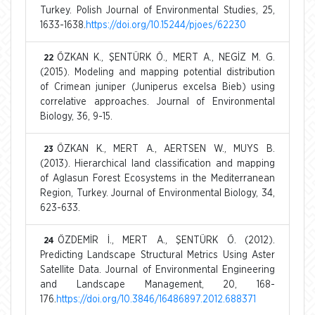
Turkey. Polish Journal of Environmental Studies, 25,
1633-1638.
https://doi.org/10.15244/pjoes/62230
ÖZKAN K., ŞENTÜRK Ö., MERT A., NEGİZ M. G.
22
(2015). Modeling and mapping potential distribution
of Crimean juniper (Juniperus excelsa Bieb) using
correlative approaches. Journal of Environmental
Biology, 36, 9-15.
ÖZKAN K., MERT A., AERTSEN W., MUYS B.
23
(2013). Hierarchical land classification and mapping
of Aglasun Forest Ecosystems in the Mediterranean
Region, Turkey. Journal of Environmental Biology, 34,
623-633.
ÖZDEMİR İ., MERT A., ŞENTÜRK Ö. (2012).
24
Predicting Landscape Structural Metrics Using Aster
Satellite Data. Journal of Environmental Engineering
and Landscape Management, 20, 168-
176.
https://doi.org/10.3846/16486897.2012.688371