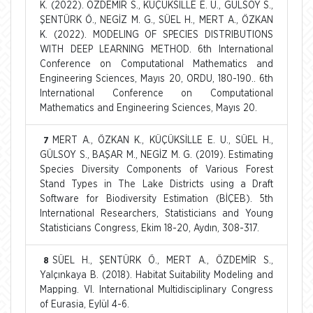
K. (2022). ÖZDEMİR S., KÜÇÜKSİLLE E. U., GÜLSOY S.,
ŞENTÜRK Ö., NEGİZ M. G., SÜEL H., MERT A., ÖZKAN
K. (2022). MODELING OF SPECIES DISTRIBUTIONS
WITH DEEP LEARNING METHOD. 6th International
Conference on Computational Mathematics and
Engineering Sciences, Mayıs 20, ORDU, 180-190.. 6th
International Conference on Computational
Mathematics and Engineering Sciences, Mayıs 20.
MERT A., ÖZKAN K., KÜÇÜKSİLLE E. U., SÜEL H.,
7
GÜLSOY S., BAŞAR M., NEGİZ M. G. (2019). Estimating
Species Diversity Components of Various Forest
Stand Types in The Lake Districts using a Draft
Software for Biodiversity Estimation (BİÇEB). 5th
International Researchers, Statisticians and Young
Statisticians Congress, Ekim 18-20, Aydın, 308-317.
SÜEL H., ŞENTÜRK Ö., MERT A., ÖZDEMİR S.,
8
Yalçınkaya B. (2018). Habitat Suitability Modeling and
Mapping. VI. International Multidisciplinary Congress
of Eurasia, Eylül 4-6.