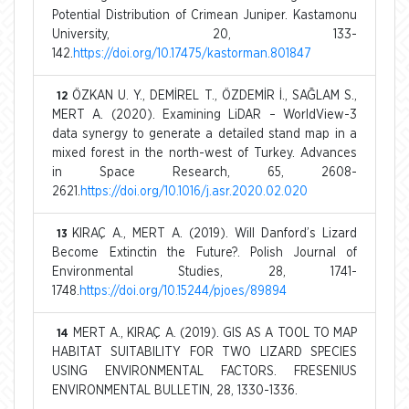
Potential Distribution of Crimean Juniper. Kastamonu
University, 20, 133-
142.
https://doi.org/10.17475/kastorman.801847
ÖZKAN U. Y., DEMİREL T., ÖZDEMİR İ., SAĞLAM S.,
12
MERT A. (2020). Examining LiDAR – WorldView-3
data synergy to generate a detailed stand map in a
mixed forest in the north-west of Turkey. Advances
in Space Research, 65, 2608-
2621.
https://doi.org/10.1016/j.asr.2020.02.020
KIRAÇ A., MERT A. (2019). Will Danford’s Lizard
13
Become Extinctin the Future?. Polish Journal of
Environmental Studies, 28, 1741-
1748.
https://doi.org/10.15244/pjoes/89894
MERT A., KIRAÇ A. (2019). GIS AS A TOOL TO MAP
14
HABITAT SUITABILITY FOR TWO LIZARD SPECIES
USING ENVIRONMENTAL FACTORS. FRESENIUS
ENVIRONMENTAL BULLETIN, 28, 1330-1336.