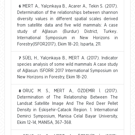
MERT A., Yalçınkaya B., Acarer A., Tekin S. (2017).
6
Determination of the relationships between shannon
diversity values in different spatial scales derived
from satellite data and five wild mammals: A case
study of Ağlasun (Burdur) District, Turkey..
International Symposium ın New Horizons in
Forestry(ISFOR2017), Ekim 18-20, Isparta, 211.
SÜEL H., Yalçınkaya B., MERT A. (2017). Indicator
7
species analysis of some wild mammals A case study
of Ağlasun. ISFORR 2017 International Symposium on
New Horizons in Forestry, Ekim 18-20.
ORUÇ M. S., MERT A., ÖZDEMİR İ. (2017).
8
Determination of The Relationship Between The
Landsat Satellite Image And The Red Deer Pellet
Density in Eskişehir-Çatacık Region. 1. International
Demirci Symposium, Manisa Celal Bayar University,
Ekim 12-14, MANİSA, 367-368.