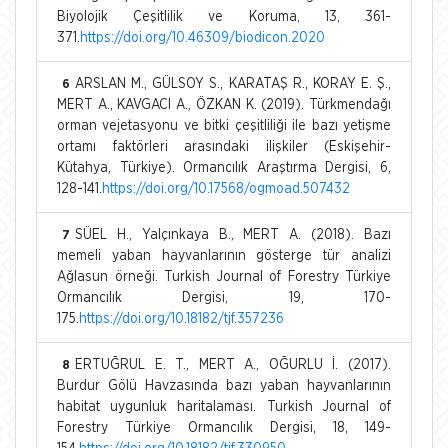
Biyolojik Çeşitlilik ve Koruma, 13, 361-
371.
https://doi.org/10.46309/biodicon.2020
ARSLAN M., GÜLSOY S., KARATAŞ R., KORAY E. Ş.,
6
MERT A., KAVGACI A., ÖZKAN K. (2019). Türkmendağı
orman vejetasyonu ve bitki çeşitliliği ile bazı yetişme
ortamı faktörleri arasındaki ilişkiler (Eskişehir-
Kütahya, Türkiye). Ormancılık Araştırma Dergisi, 6,
128-141.
https://doi.org/10.17568/ogmoad.507432
SÜEL H., Yalçınkaya B., MERT A. (2018). Bazı
7
memeli yaban hayvanlarının gösterge tür analizi
Ağlasun örneği. Turkish Journal of Forestry Türkiye
Ormancılık Dergisi, 19, 170-
175.
https://doi.org/10.18182/tjf.357236
ERTUĞRUL E. T., MERT A., OĞURLU İ. (2017).
8
Burdur Gölü Havzasında bazı yaban hayvanlarının
habitat uygunluk haritalaması. Turkish Journal of
Forestry Türkiye Ormancılık Dergisi, 18, 149-