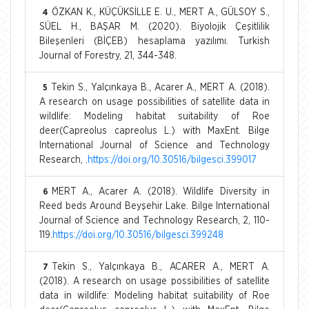
ÖZKAN K., KÜÇÜKSİLLE E. U., MERT A., GÜLSOY S.,
4
SÜEL H., BAŞAR M. (2020). Biyolojik Çeşitlilik
Bileşenleri (BİÇEB) hesaplama yazılımı. Turkish
Journal of Forestry, 21, 344-348.
Tekin S., Yalçınkaya B., Acarer A., MERT A. (2018).
5
A research on usage possibilities of satellite data in
wildlife: Modeling habitat suitability of Roe
deer(Capreolus capreolus L.) with MaxEnt. Bilge
International Journal of Science and Technology
Research, .
https://doi.org/10.30516/bilgesci.399017
MERT A., Acarer A. (2018). Wildlife Diversity in
6
Reed beds Around Beyşehir Lake. Bilge International
Journal of Science and Technology Research, 2, 110-
119.
https://doi.org/10.30516/bilgesci.399248
Tekin S., Yalçınkaya B., ACARER A., MERT A.
7
(2018). A research on usage possibilities of satellite
data in wildlife: Modeling habitat suitability of Roe