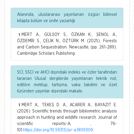
Alanında, uluslararası yayınlanan özgün bilimsel
kitapta bölüm ve ünite yazarlığı
MERT A., GÜLSOY S., ÖZKAN K., ŞENOL A.,
1
ÖZDEMİR S., ÇELİK N., ÖZTÜRK M. (2025). Forests
and Carbon Sequestration. Newcastle, (pp. 261-289).
Cambridge Scholars Publishing.
SCI, SSCI ve AHCI dışındaki indeks ve özler tarafından
taranan Ulusal dergilerde yayımlanan teknik not,
editöre mektup, tartışma, vaka takdimi ve özet
türünden yayınlar dışındaki makale
MERT A., TEKEŞ D. A., ACARER A., BAYAZIT E.
1
(2026). Scientific trends through bibliometric analysis
approach in hunting and wildlife research. Journal of
scientific reports-A, , 76-
101.
https://doi.org/10.59313/jsr-a.1809309.