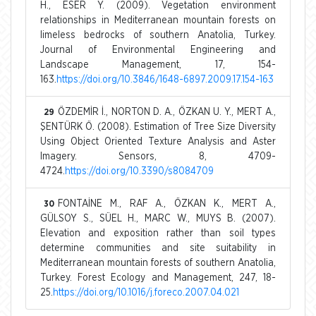
H., ESER Y. (2009). Vegetation environment
relationships in Mediterranean mountain forests on
limeless bedrocks of southern Anatolia, Turkey.
Journal of Environmental Engineering and
Landscape Management, 17, 154-
163.
https://doi.org/10.3846/1648-6897.2009.17.154-163
ÖZDEMİR İ., NORTON D. A., ÖZKAN U. Y., MERT A.,
29
ŞENTÜRK Ö. (2008). Estimation of Tree Size Diversity
Using Object Oriented Texture Analysis and Aster
Imagery. Sensors, 8, 4709-
4724.
https://doi.org/10.3390/s8084709
FONTAİNE M., RAF A., ÖZKAN K., MERT A.,
30
GÜLSOY S., SÜEL H., MARC W., MUYS B. (2007).
Elevation and exposition rather than soil types
determine communities and site suitability in
Mediterranean mountain forests of southern Anatolia,
Turkey. Forest Ecology and Management, 247, 18-
25.
https://doi.org/10.1016/j.foreco.2007.04.021