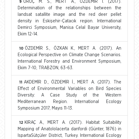
ORUÇ M. S., MERT A., ÖZDEMİR İ. (2017).
9
Determination of the relationships between the
landsat satallite image and the red deer pellet
density in Eskişehir-Çatacık region. International
Demirci Symposium, Manisa Celal Bayar University,
Ekim 12-14.
ÖZDEMİR S., ÖZKAN K., MERT A. (2017). An
10
Ecological Perspective on Climate Change Scenarios.
International Forestry and Environment Symposium,
Ekim 7-10, TRABZON, 63-63.
AKDEMİR D., ÖZDEMİR İ., MERT A. (2017). The
11
Effect of Environmental Variables on Bird Species
Diversity: A Case Study of the Western
Mediterranean Region. International Ecology
Symposium 2017, Mayıs 11-13.
KIRAÇ A., MERT A. (2017). Habitat Suitability
12
Mapping of Anatololacerta danfordi (Günter, 1876) in
IspartaSütçüler District, Turkey. International Ecology