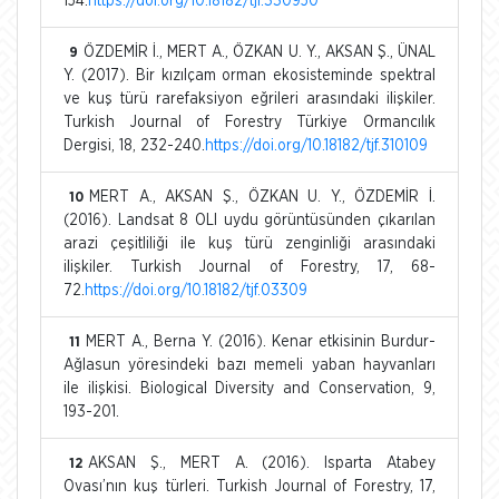
154.
https://doi.org/10.18182/tjf.330950
ÖZDEMİR İ., MERT A., ÖZKAN U. Y., AKSAN Ş., ÜNAL
9
Y. (2017). Bir kızılçam orman ekosisteminde spektral
ve kuş türü rarefaksiyon eğrileri arasındaki ilişkiler.
Turkish Journal of Forestry Türkiye Ormancılık
Dergisi, 18, 232-240.
https://doi.org/10.18182/tjf.310109
MERT A., AKSAN Ş., ÖZKAN U. Y., ÖZDEMİR İ.
10
(2016). Landsat 8 OLI uydu görüntüsünden çıkarılan
arazi çeşitliliği ile kuş türü zenginliği arasındaki
ilişkiler. Turkish Journal of Forestry, 17, 68-
72.
https://doi.org/10.18182/tjf.03309
MERT A., Berna Y. (2016). Kenar etkisinin Burdur-
11
Ağlasun yöresindeki bazı memeli yaban hayvanları
ile ilişkisi. Biological Diversity and Conservation, 9,
193-201.
AKSAN Ş., MERT A. (2016). Isparta Atabey
12
Ovası’nın kuş türleri. Turkish Journal of Forestry, 17,