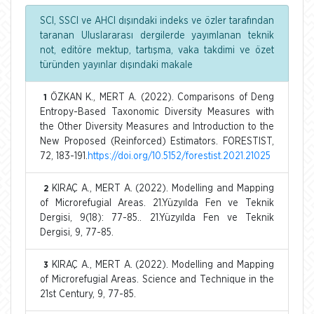
SCI, SSCI ve AHCI dışındaki indeks ve özler tarafından
taranan Uluslararası dergilerde yayımlanan teknik
not, editöre mektup, tartışma, vaka takdimi ve özet
türünden yayınlar dışındaki makale
ÖZKAN K., MERT A. (2022). Comparisons of Deng
1
Entropy-Based Taxonomic Diversity Measures with
the Other Diversity Measures and Introduction to the
New Proposed (Reinforced) Estimators. FORESTIST,
72, 183-191.
https://doi.org/10.5152/forestist.2021.21025
KIRAÇ A., MERT A. (2022). Modelling and Mapping
2
of Microrefugial Areas. 21.Yüzyılda Fen ve Teknik
Dergisi, 9(18): 77-85.. 21.Yüzyılda Fen ve Teknik
Dergisi, 9, 77-85.
KIRAÇ A., MERT A. (2022). Modelling and Mapping
3
of Microrefugial Areas. Science and Technique in the
21st Century, 9, 77-85.