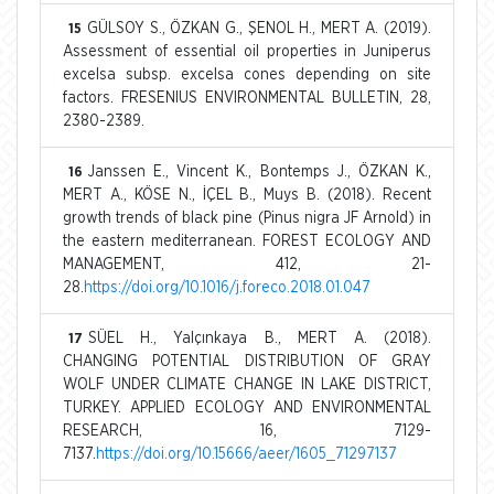
GÜLSOY S., ÖZKAN G., ŞENOL H., MERT A. (2019).
15
Assessment of essential oil properties in Juniperus
excelsa subsp. excelsa cones depending on site
factors. FRESENIUS ENVIRONMENTAL BULLETIN, 28,
2380-2389.
Janssen E., Vincent K., Bontemps J., ÖZKAN K.,
16
MERT A., KÖSE N., İÇEL B., Muys B. (2018). Recent
growth trends of black pine (Pinus nigra JF Arnold) in
the eastern mediterranean. FOREST ECOLOGY AND
MANAGEMENT, 412, 21-
28.
https://doi.org/10.1016/j.foreco.2018.01.047
SÜEL H., Yalçınkaya B., MERT A. (2018).
17
CHANGING POTENTIAL DISTRIBUTION OF GRAY
WOLF UNDER CLIMATE CHANGE IN LAKE DISTRICT,
TURKEY. APPLIED ECOLOGY AND ENVIRONMENTAL
RESEARCH, 16, 7129-
7137.
https://doi.org/10.15666/aeer/1605_71297137