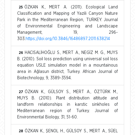
ÖZKAN K., MERT A. (2011). Ecological Land
25
Classification and Mapping of Yazili Canyon Nature
Park in the Mediterranean Region, TURKEY. Journal
of Environmental Engineering and Landscape
Management, 19, 296-
303.
https://doi.org/10.3846/16486897.2011.638214
HACISALİHOĞLU S., MERT A., NEGİZ M. G., MUYS
26
B. (2010). Soil loss prediction using universal soil loss
equation USLE simulation model in a mountainous
area in Ağlasun district, Turkey. African Journal of
Biotechnology, 9, 3589-3594.
ÖZKAN K., GÜLSOY S., MERT A., ÖZTÜRK M.,
27
MUYS B. (2010). Plant distribution altitude and
landform relationships in karstic sinkholes of
Mediterranean region of Turkey. Journal of
Environmental Biology, 31, 51-60.
ÖZKAN K., ŞENOL H., GÜLSOY S., MERT A., SÜEL
28