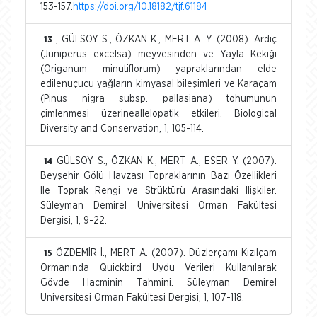
153-157.
https://doi.org/10.18182/tjf.61184
, GÜLSOY S., ÖZKAN K., MERT A. Y. (2008). Ardıç
13
(Juniperus excelsa) meyvesinden ve Yayla Kekiği
(Origanum minutiflorum) yapraklarından elde
edilenuçucu yağların kimyasal bileşimleri ve Karaçam
(Pinus nigra subsp. pallasiana) tohumunun
çimlenmesi üzerineallelopatik etkileri. Biological
Diversity and Conservation, 1, 105-114.
GÜLSOY S., ÖZKAN K., MERT A., ESER Y. (2007).
14
Beyşehir Gölü Havzası Topraklarının Bazı Özellikleri
İle Toprak Rengi ve Strüktürü Arasındaki İlişkiler.
Süleyman Demirel Üniversitesi Orman Fakültesi
Dergisi, 1, 9-22.
ÖZDEMİR İ., MERT A. (2007). Düzlerçamı Kızılçam
15
Ormanında Quickbird Uydu Verileri Kullanılarak
Gövde Hacminin Tahmini. Süleyman Demirel
Üniversitesi Orman Fakültesi Dergisi, 1, 107-118.