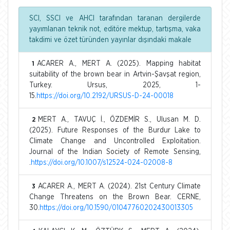
SCI, SSCI ve AHCI tarafından taranan dergilerde
yayımlanan teknik not, editöre mektup, tartışma, vaka
takdimi ve özet türünden yayınlar dışındaki makale
ACARER A., MERT A. (2025). Mapping habitat
1
suitability of the brown bear in Artvin-Şavşat region,
Turkey. Ursus, 2025, 1-
15.
https://doi.org/10.2192/URSUS-D-24-00018
MERT A., TAVUÇ İ., ÖZDEMİR S., Ulusan M. D.
2
(2025). Future Responses of the Burdur Lake to
Climate Change and Uncontrolled Exploitation.
Journal of the Indian Society of Remote Sensing,
.
https://doi.org/10.1007/s12524-024-02008-8
ACARER A., MERT A. (2024). 21st Century Climate
3
Change Threatens on the Brown Bear. CERNE,
30.
https://doi.org/10.1590/01047760202430013305