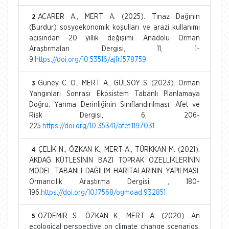
ACARER A., MERT A. (2025). Tınaz Dağının
2
(Burdur) sosyoekonomik koşulları ve arazi kullanımı
açısından 20 yıllık değişimi. Anadolu Orman
Araştırmaları Dergisi, 11, 1-
9.
https://doi.org/10.53516/ajfr.1578759
Güney C. O., MERT A., GÜLSOY S. (2023). Orman
3
Yangınları Sonrası Ekosistem Tabanlı Planlamaya
Doğru: Yanma Derinliğinin Sınıflandırılması. Afet ve
Risk Dergisi, 6, 206-
225.
https://doi.org/10.35341/afet.1197031
ÇELİK N., ÖZKAN K., MERT A., TÜRKKAN M. (2021).
4
AKDAĞ KÜTLESİNİN BAZI TOPRAK ÖZELLİKLERİNİN
MODEL TABANLI DAĞILIM HARİTALARININ YAPILMASI.
Ormancılık Araştırma Dergisi, , 180-
196.
https://doi.org/10.17568/ogmoad.932851
ÖZDEMİR S., ÖZKAN K., MERT A. (2020). An
5
ecological perspective on climate change scenarios.