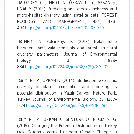
ÖZDEMİR İ., MERT A., ÖZKAN U. Y., AKSAN Ş.,
18
ÜNAL Y. (2018). Predicting bird species richness and
micro-habitat diversity using satellite data. FOREST
ECOLOGY AND MANAGEMENT, 424, 483-
493.
https://doi.org/10.1016/j.foreco.2018.05.030
MERT A., Yalçınkaya B. (2017). Relationship
19
between some wild mammals and forest structural
diversity parameters. Journal of Environmental
Biology, 38, 879-
884.
https://doi.org/10.22438/jeb/38/5(SI)/GM-02
MERT A., ÖZKAN K. (2017). Studies on taxonomic
20
diversity of plant communities and modeling its
potential distribution in Yazılı Canyon Nature Park,
Turkey. Journal of Environmental Biology, 38, 1267-
1274.
https://doi.org/10.22438/jeb/38/6/MRN-282
MERT A., ÖZKAN K., ŞENTÜRK Ö., NEGİZ M. G.
21
(2016). Changing the Potential Distribution of Turkey
Oak (Quercus cerris L) under Climate Change in