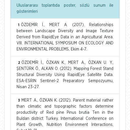
Uluslararası toplantıda poster, sözlü sunum ile
gösterimleri
ÖZDEMİR İ., MERT A. (2017). Relationships
1
between Landscape Diversity and Image Texture
Derived from RapidEye Data in an Agricultural Area.
VIII. INTERNATIONAL SYMPOSIUM ON ECOLOGY AND
ENVIRONMENTAL PROBLEMS, Ekim 4-7.
ÖZDEMİR İ., ÖZKAN K., MERT A., ÖZKAN U. Y.,
2
ŞENTÜRK Ö., ALKAN O. (2012). Mapping Forest Stand
Structural Diversity Using RapidEye Satellite Data.
ESA-ESRIN Sentinel-2 Preparatory Sempozyumu,
Nisan 23-27.
MERT A., ÖZKAN K. (2012). Parent material rather
3
than climatic and topographic factors determine
productivity of Red pine Pinus brutia Ten in the
Buldan district Turkey. International Conference on
Plant Growth, Nutrition Environment Interactions,