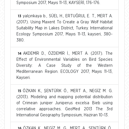
Symposium 2017, Mayıs 11-13, KAYSERİ, 176-176.
yalçınkaya b., SÜEL H., ERTUĞRUL E. T., MERT A.
13
(2017). Using Maxent To Create a Gray Wolf Habitat
Suitability Map in Lakes District, Turkey. International
Ecology Symposium 2017, Mayıs 11-13, kayseri, 380-
380.
AKDEMİR D., ÖZDEMİR İ., MERT A. (2017). The
14
Effect of Environmental Variables on Bird Species
Diversity: A Case Study of the Western
Mediterranean Region. ECOLOGY 2017, Mayıs 11-13,
Kayseri.
ÖZKAN K., ŞENTÜRK Ö., MERT A., NEGİZ M. G.
15
(2013). Modeling and mapping potential distribution
of Crimean juniper Juniperus excelsa Bieb using
correlative approaches. GeoMed 2013 The 3rd
International Geography Symposium, Haziran 10-13.
ÖZKAN K., NEGİZ M. G., MERT A., ŞENTÜRK Ö.,
16