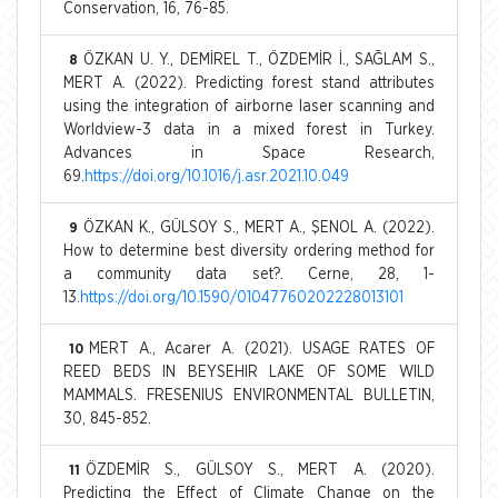
Conservation, 16, 76-85.
ÖZKAN U. Y., DEMİREL T., ÖZDEMİR İ., SAĞLAM S.,
8
MERT A. (2022). Predicting forest stand attributes
using the integration of airborne laser scanning and
Worldview-3 data in a mixed forest in Turkey.
Advances in Space Research,
69.
https://doi.org/10.1016/j.asr.2021.10.049
ÖZKAN K., GÜLSOY S., MERT A., ŞENOL A. (2022).
9
How to determine best diversity ordering method for
a community data set?. Cerne, 28, 1-
13.
https://doi.org/10.1590/01047760202228013101
MERT A., Acarer A. (2021). USAGE RATES OF
10
REED BEDS IN BEYSEHIR LAKE OF SOME WILD
MAMMALS. FRESENIUS ENVIRONMENTAL BULLETIN,
30, 845-852.
ÖZDEMİR S., GÜLSOY S., MERT A. (2020).
11
Predicting the Effect of Climate Change on the