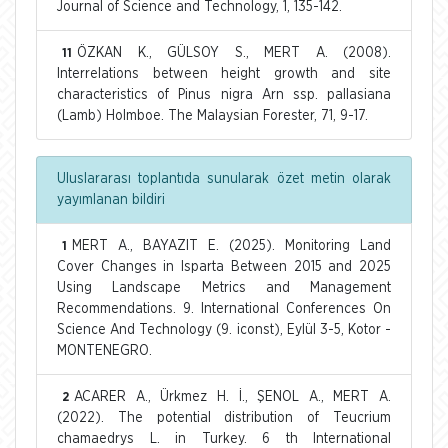
Journal of Science and Technology, 1, 135-142.
ÖZKAN K., GÜLSOY S., MERT A. (2008).
11
Interrelations between height growth and site
characteristics of Pinus nigra Arn ssp. pallasiana
(Lamb) Holmboe. The Malaysian Forester, 71, 9-17.
Uluslararası toplantıda sunularak özet metin olarak
yayımlanan bildiri
MERT A., BAYAZIT E. (2025). Monitoring Land
1
Cover Changes in Isparta Between 2015 and 2025
Using Landscape Metrics and Management
Recommendations. 9. International Conferences On
Science And Technology (9. iconst), Eylül 3-5, Kotor -
MONTENEGRO.
ACARER A., Ürkmez H. İ., ŞENOL A., MERT A.
2
(2022). The potential distribution of Teucrium
chamaedrys L. in Turkey. 6 th International