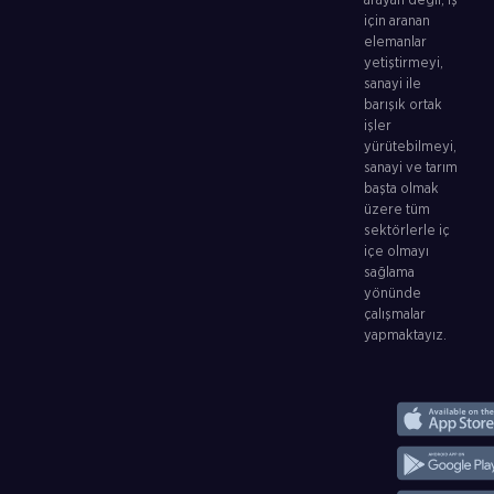
arayan değil, iş
için aranan
elemanlar
yetiştirmeyi,
sanayi ile
barışık ortak
işler
yürütebilmeyi,
sanayi ve tarım
başta olmak
üzere tüm
sektörlerle iç
içe olmayı
sağlama
yönünde
çalışmalar
yapmaktayız.