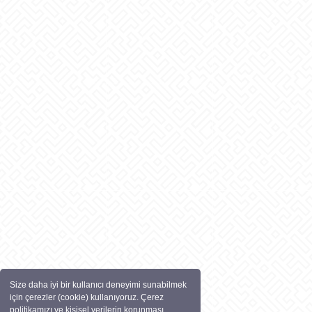
Size daha iyi bir kullanıcı deneyimi sunabilmek
için çerezler (cookie) kullanıyoruz. Çerez
politikamızı ve kişisel verilerin korunması