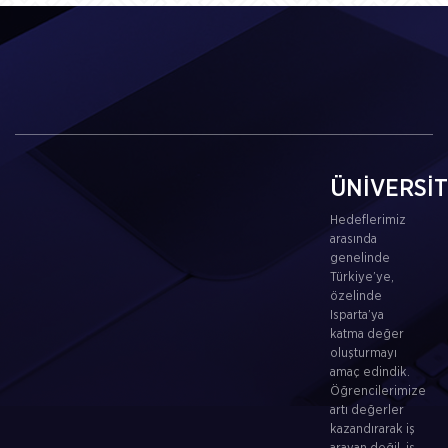
ÜNİVERSİ
Hedeflerimiz
arasında
genelinde
Türkiye’ye,
özelinde
Isparta’ya
katma değer
oluşturmayı
amaç edindik.
Öğrencilerimize
artı değerler
kazandırarak iş