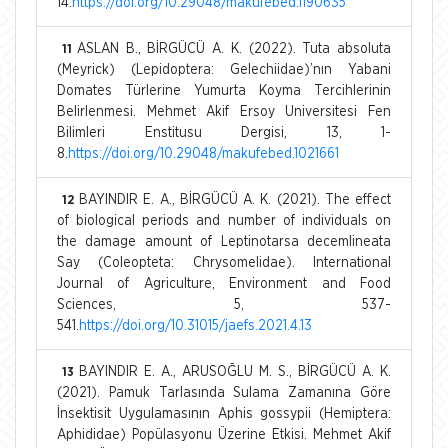
14.
https://doi.org/10.29048/makufebed.1190635
ASLAN B., BİRGÜCÜ A. K. (2022). Tuta absoluta
11
(Meyrick) (Lepidoptera: Gelechiidae)’nın Yabani
Domates Türlerine Yumurta Koyma Tercihlerinin
Belirlenmesi. Mehmet Akif Ersoy Universitesi Fen
Bilimleri Enstitusu Dergisi, 13, 1-
8.
https://doi.org/10.29048/makufebed.1021661
BAYINDIR E. A., BİRGÜCÜ A. K. (2021). The effect
12
of biological periods and number of individuals on
the damage amount of Leptinotarsa decemlineata
Say (Coleopteta: Chrysomelidae). International
Journal of Agriculture, Environment and Food
Sciences, 5, 537-
541.
https://doi.org/10.31015/jaefs.2021.4.13
BAYINDIR E. A., ARUSOĞLU M. S., BİRGÜCÜ A. K.
13
(2021). Pamuk Tarlasında Sulama Zamanına Göre
İnsektisit Uygulamasının Aphis gossypii (Hemiptera:
Aphididae) Popülasyonu Üzerine Etkisi. Mehmet Akif