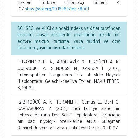
ilişkiler. Türkiye Entomoloji Bülteni, 4,
107.
https://doi.org/10.16969/teb.58001
SCI, SSCI ve AHCI dışındaki indeks ve özler tarafından
taranan Ulusal dergilerde yayımlanan teknik not,
editöre mektup, tartışma, vaka takdimi ve özet
türünden yayınlar dışındaki makale
BAYINDIR E. A., ABDELAZİZ O., BİRGÜCÜ A. K.,
1
OUFROUKH A., SENOUSSİ M., KARACA İ. (2017).
Entomopatojen Fungusların Tuta absoluta Meyrick
(Lepidoptera: Gelechii-dae)’ya Etkileri. MAKÜ FEBED,
8, 191-195.
BİRGÜCÜ A. K., TURANLI F., Gümüş E., Beril G.,
2
KARSAVURAN Y. (2014). Telli terbiye sisteminin
Lobesia botrana Den Schiff Lepidoptera Tortricidae
nın bazı biyolojik özelliklerine etkisi. Süleyman
Demirel Üniversitesi Ziraat Fakültesi Dergisi, 9, 111-117.