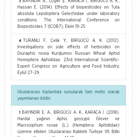
BAYINDIR A., Özger Ş., KARACA İ., BİRGÜCÜ A. K.,
3
Hassan E. (2014). Effects of biopesticides on Tuta
absoluta Lepidoptera Gelechiidae under laboratory
conditions. The International Conference on
Biopesticides 7 (ICOB7), Ekim 19-25.
TURANLI F., Çelik Y., BİRGÜCÜ A. K. (2012).
4
Investigations on side effects of herbicides on
Diuraphis noxia Kurdjumov Russian Wheat Aphid
Homoptera Aphididae. 23rd International Scientific-
Expert Congress on Agriculture and Food Industry,
Eylül 27-29.
Uluslararası toplantıda sunularak tam metin olarak
yayımlanan bildiri
BAYINDIR E. A., BİRGÜCÜ A. K., KARACA İ. (2018).
1
Hardal yağının Aphis gossypii Glover ve
Macrosiphum rosae (L.) (Hemiptera: Aphididae)
üzerine etkileri. Uluslararası Katılımlı Türkiye VII. Bitki