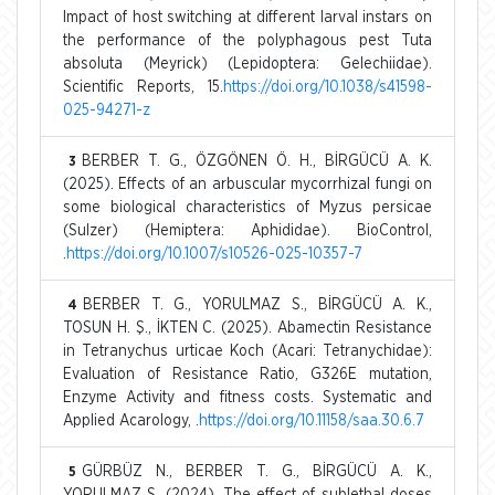
Impact of host switching at different larval instars on
the performance of the polyphagous pest Tuta
absoluta (Meyrick) (Lepidoptera: Gelechiidae).
Scientific Reports, 15.
https://doi.org/10.1038/s41598-
025-94271-z
BERBER T. G., ÖZGÖNEN Ö. H., BİRGÜCÜ A. K.
3
(2025). Effects of an arbuscular mycorrhizal fungi on
some biological characteristics of Myzus persicae
(Sulzer) (Hemiptera: Aphididae). BioControl,
.
https://doi.org/10.1007/s10526-025-10357-7
BERBER T. G., YORULMAZ S., BİRGÜCÜ A. K.,
4
TOSUN H. Ş., İKTEN C. (2025). Abamectin Resistance
in Tetranychus urticae Koch (Acari: Tetranychidae):
Evaluation of Resistance Ratio, G326E mutation,
Enzyme Activity and fitness costs. Systematic and
Applied Acarology, .
https://doi.org/10.11158/saa.30.6.7
GÜRBÜZ N., BERBER T. G., BİRGÜCÜ A. K.,
5
YORULMAZ S. (2024). The effect of sublethal doses