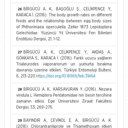
BİRGÜCÜ A. K., BAŞOĞLU Ş., ÇELİKPENÇE Y.,
26
KARACA İ. (2016). The body growth rates on different
foods and the relationship between egg body sizes
of Phthorimaea operculella Zeller 1873 Lepidoptera
Gelechiidae. Yüzüncü Yıl Üniversitesi Fen Bilimleri
Enstitüsü Dergisi, 21, 1-12.
BİRGÜCÜ A. K., ÇELİKPENÇE Y., AKDAŞ A.,
27
GÖKKAYA S., KARACA İ. (2016). Farklı uçucu yağların
Trialeurodes vaporariorum un yumurta bırakma
davranışı üzerine etkileri. Türkiye Entomoloji Bülteni,
6, 213-220.
https://doi.org/10.16969/teb.31464
BİRGÜCÜ A. K., KARSAVURAN Y. (2016). Nezara
28
viridula L Hemiptera Pentatomidae nın besin tercihine
zamanın etkisi. Ege Üniversitesi Ziraat Fakültesi
Dergisi, 53, 269-276.
BAYINDIR A., ÇEVİKOL E. A., BİRGÜCÜ A. K.
29
(2016). Chlorantraniliprole ve Thiamethoxam etken