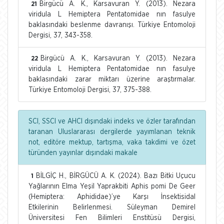
Birgücü A. K., Karsavuran Y. (2013). Nezara
21
viridula L Hemiptera Pentatomidae nın fasulye
baklasındaki beslenme davranışı. Türkiye Entomoloji
Dergisi, 37, 343-358.
Birgücü A. K., Karsavuran Y. (2013). Nezara
22
viridula L Hemiptera Pentatomidae nın fasulye
baklasındaki zarar miktarı üzerine araştırmalar.
Türkiye Entomoloji Dergisi, 37, 375-388.
SCI, SSCI ve AHCI dışındaki indeks ve özler tarafından
taranan Uluslararası dergilerde yayımlanan teknik
not, editöre mektup, tartışma, vaka takdimi ve özet
türünden yayınlar dışındaki makale
BİLGİÇ H., BİRGÜCÜ A. K. (2024). Bazı Bitki Uçucu
1
Yağlarının Elma Yeşil Yaprakbiti Aphis pomi De Geer
(Hemiptera: Aphididae)’ye Karşı İnsektisidal
Etkilerinin Belirlenmesi. Süleyman Demirel
Üniversitesi Fen Bilimleri Enstitüsü Dergisi,