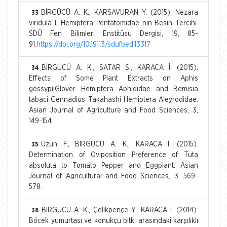
BİRGÜCÜ A. K., KARSAVURAN Y. (2015). Nezara
33
viridula L Hemiptera Pentatomidae nın Besin Tercihi.
SDÜ Fen Bilimleri Enstitüsü Dergisi, 19, 85-
91.
https://doi.org/10.19113/sdufbed.13317
BİRGÜCÜ A. K., SATAR S., KARACA İ. (2015).
34
Effects of Some Plant Extracts on Aphis
gossypiiGlover Hemiptera Aphididae and Bemisia
tabaci Gennadius Takahashi Hemiptera Aleyrodidae.
Asian Journal of Agriculture and Food Sciences, 3,
149-154.
Uzun F., BİRGÜCÜ A. K., KARACA İ. (2015).
35
Determination of Oviposition Preference of Tuta
absoluta to Tomato Pepper and Eggplant. Asian
Journal of Agricultural and Food Sciences, 3, 569-
578.
BİRGÜCÜ A. K., Çelikpençe Y., KARACA İ. (2014).
36
Böcek yumurtası ve konukçu bitki arasındaki karşılıklı