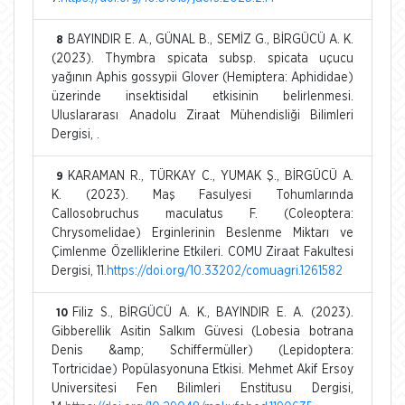
BAYINDIR E. A., GÜNAL B., SEMİZ G., BİRGÜCÜ A. K.
8
(2023). Thymbra spicata subsp. spicata uçucu
yağının Aphis gossypii Glover (Hemiptera: Aphididae)
üzerinde insektisidal etkisinin belirlenmesi.
Uluslararası Anadolu Ziraat Mühendisliği Bilimleri
Dergisi, .
KARAMAN R., TÜRKAY C., YUMAK Ş., BİRGÜCÜ A.
9
K. (2023). Maş Fasulyesi Tohumlarında
Callosobruchus maculatus F. (Coleoptera:
Chrysomelidae) Erginlerinin Beslenme Miktarı ve
Çimlenme Özelliklerine Etkileri. COMU Ziraat Fakultesi
Dergisi, 11.
https://doi.org/10.33202/comuagri.1261582
Filiz S., BİRGÜCÜ A. K., BAYINDIR E. A. (2023).
10
Gibberellik Asitin Salkım Güvesi (Lobesia botrana
Denis &amp; Schiffermüller) (Lepidoptera:
Tortricidae) Popülasyonuna Etkisi. Mehmet Akif Ersoy
Universitesi Fen Bilimleri Enstitusu Dergisi,