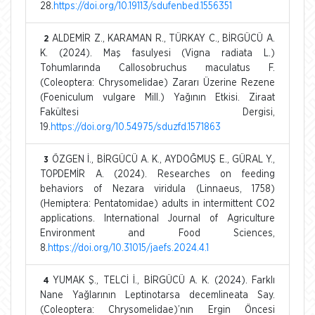
28.
https://doi.org/10.19113/sdufenbed.1556351
ALDEMİR Z., KARAMAN R., TÜRKAY C., BİRGÜCÜ A.
2
K. (2024). Maş fasulyesi (Vigna radiata L.)
Tohumlarında Callosobruchus maculatus F.
(Coleoptera: Chrysomelidae) Zararı Üzerine Rezene
(Foeniculum vulgare Mill.) Yağının Etkisi. Ziraat
Fakültesi Dergisi,
19.
https://doi.org/10.54975/sduzfd.1571863
ÖZGEN İ., BİRGÜCÜ A. K., AYDOĞMUŞ E., GÜRAL Y.,
3
TOPDEMİR A. (2024). Researches on feeding
behaviors of Nezara viridula (Linnaeus, 1758)
(Hemiptera: Pentatomidae) adults in intermittent CO2
applications. International Journal of Agriculture
Environment and Food Sciences,
8.
https://doi.org/10.31015/jaefs.2024.4.1
YUMAK Ş., TELCİ İ., BİRGÜCÜ A. K. (2024). Farklı
4
Nane Yağlarının Leptinotarsa decemlineata Say.
(Coleoptera: Chrysomelidae)’nın Ergin Öncesi