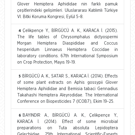
Glover Hemiptera Aphididae nin farklı pamuk
çeşitlerindeki gelişimleri. Uluslararası Katılımlı Türkiye
VI. Bitki Koruma Kongresi, Eylül 5-8.
Çelikpençe Y., BİRGÜCÜ A. K., KARACA İ. (2015).
4
The life tables of Chrysomphalus dictyospermi
Morgan Hemiptera Diaspididae and Coccus
hesperidum Linnaeus Hemiptera Coccidae in
laboratory conditions. 67th International Symposium
on Crop Protection, Mayıs 19-19.
BİRGÜCÜ A. K., SATAR S., KARACA İ. (2014). Effects
5
of some plant extracts on Aphis gossypii Glover
Hemiptera Aphididae and Bemisia tabaci Gennadius
Takahashi Hemiptera Aleyrodidae. The International
Conference on Biopesticides 7 (ICOB7), Ekim 19-25.
BAYINDIR A., BİRGÜCÜ A. K., Çelikpençe Y.,
6
KARACA İ. (2014). Effect of some microbial
preparations on Tuta absoluta Lepidoptera
Gelechiidae. 25th International Scientific-Experts