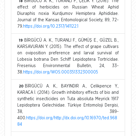
BİRGÜCÜ A. K., TURANLI F., ÇELİK Y. (2016). The
18
effect of herbicides on Russian Wheat Aphid
Diuraphis noxia Kurdjumov Hemiptera Aphididae.
Journal of the Kansas Entomological Society, 89, 72-
79.
https://doi.org/10.2317/141122.1
BİRGÜCÜ A. K., TURANLI F., GÜMÜŞ E., GÜZEL B.,
19
KARSAVURAN Y. (2015). The effect of grape cultivars
on oviposition preference and larval survival of
Lobesia botrana Den Schiff Lepidoptera Tortricidae.
Fresenius Environmental Bulletin, 24, 33-
38.
https://doi.org/WOS:000351332300005
BİRGÜCÜ A. K., BAYINDIR A., Çelikpençe Y.,
20
KARACA İ. (2014). Growth inhibitory effects of bio and
synthetic insecticides on Tuta absoluta Meyrick 1917
Lepidoptera Gelechiidae. Türkiye Entomoloji Dergisi,
38, 389-
400.
https://doi.org/http://dx.doi.org/10.16970/ted.968
84