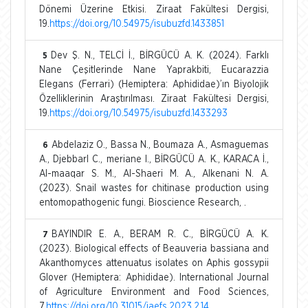
Dönemi Üzerine Etkisi. Ziraat Fakültesi Dergisi,
19.
https://doi.org/10.54975/isubuzfd.1433851
Dev Ş. N., TELCİ İ., BİRGÜCÜ A. K. (2024). Farklı
5
Nane Çeşitlerinde Nane Yaprakbiti, Eucarazzia
Elegans (Ferrari) (Hemiptera: Aphididae)’ın Biyolojik
Özelliklerinin Araştırılması. Ziraat Fakültesi Dergisi,
19.
https://doi.org/10.54975/isubuzfd.1433293
Abdelaziz O., Bassa N., Boumaza A., Asmaguemas
6
A., DjebbarI C., meriane I., BİRGÜCÜ A. K., KARACA İ.,
Al-maaqar S. M., Al-Shaeri M. A., Alkenani N. A.
(2023). Snail wastes for chitinase production using
entomopathogenic fungi. Bioscience Research, .
BAYINDIR E. A., BERAM R. C., BİRGÜCÜ A. K.
7
(2023). Biological effects of Beauveria bassiana and
Akanthomyces attenuatus isolates on Aphis gossypii
Glover (Hemiptera: Aphididae). International Journal
of Agriculture Environment and Food Sciences,
7.
https://doi.org/10.31015/jaefs.2023.2.14