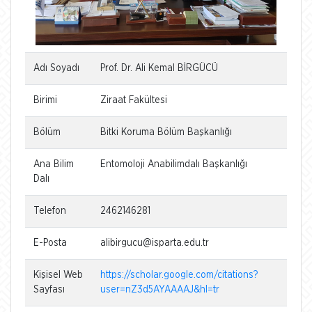
Adı Soyadı
Prof. Dr. Ali Kemal BİRGÜCÜ
Birimi
Ziraat Fakültesi
Bölüm
Bitki Koruma Bölüm Başkanlığı
Ana Bilim
Entomoloji Anabilimdalı Başkanlığı
Dalı
Telefon
2462146281
E-Posta
alibirgucu@isparta.edu.tr
Kişisel Web
https://scholar.google.com/citations?
Sayfası
user=nZ3d5AYAAAAJ&hl=tr