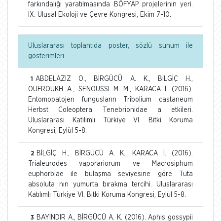
farkındalığı yaratılmasında BÖFYAP projelerinin yeri.
IX. Ulusal Ekoloji ve Çevre Kongresi, Ekim 7-10.
Uluslararası toplantıda poster, sözlü sunum ile
gösterimleri
ABDELAZIZ O., BİRGÜCÜ A. K., BİLGİÇ H.,
1
OUFROUKH A., SENOUSSI M. M., KARACA İ. (2016).
Entomopatojen fungusların Tribolium castaneum
Herbst Coleoptera Tenebrionidae a etkileri.
Uluslararası Katılımlı Türkiye VI. Bitki Koruma
Kongresi, Eylül 5-8.
BİLGİÇ H., BİRGÜCÜ A. K., KARACA İ. (2016).
2
Trialeurodes vaporariorum ve Macrosiphum
euphorbiae ile bulaşma seviyesine göre Tuta
absoluta nın yumurta bırakma tercihi. Uluslararası
Katılımlı Türkiye VI. Bitki Koruma Kongresi, Eylül 5-8.
BAYINDIR A., BİRGÜCÜ A. K. (2016). Aphis gossypii
3