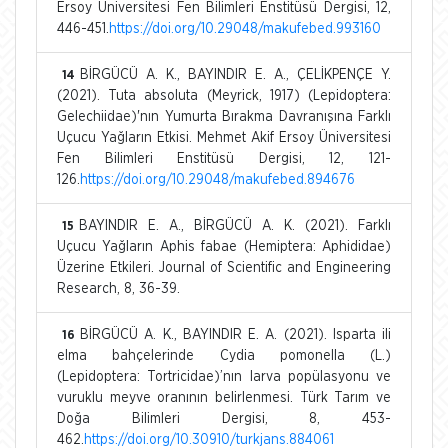
Ersoy Üniversitesi Fen Bilimleri Enstitüsü Dergisi, 12,
446-451.
https://doi.org/10.29048/makufebed.993160
BİRGÜCÜ A. K., BAYINDIR E. A., ÇELİKPENÇE Y.
14
(2021). Tuta absoluta (Meyrick, 1917) (Lepidoptera:
Gelechiidae)'nın Yumurta Bırakma Davranışına Farklı
Uçucu Yağların Etkisi. Mehmet Akif Ersoy Üniversitesi
Fen Bilimleri Enstitüsü Dergisi, 12, 121-
126.
https://doi.org/10.29048/makufebed.894676
BAYINDIR E. A., BİRGÜCÜ A. K. (2021). Farklı
15
Uçucu Yağların Aphis fabae (Hemiptera: Aphididae)
Üzerine Etkileri. Journal of Scientific and Engineering
Research, 8, 36-39.
BİRGÜCÜ A. K., BAYINDIR E. A. (2021). Isparta ili
16
elma bahçelerinde Cydia pomonella (L.)
(Lepidoptera: Tortricidae)’nın larva popülasyonu ve
vuruklu meyve oranının belirlenmesi. Türk Tarım ve
Doğa Bilimleri Dergisi, 8, 453-
462.
https://doi.org/10.30910/turkjans.884061