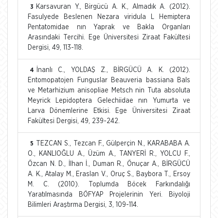
Karsavuran Y., Birgücü A. K., Almadık A. (2012).
3
Fasulyede Beslenen Nezara viridula L Hemiptera
Pentatomidae nın Yaprak ve Bakla Organları
Arasındaki Tercihi. Ege Üniversitesi Ziraat Fakültesi
Dergisi, 49, 113-118.
İnanlı C., YOLDAŞ Z., BİRGÜCÜ A. K. (2012).
4
Entomopatojen Funguslar Beauveria bassiana Bals
ve Metarhizium anisopliae Metsch nin Tuta absoluta
Meyrick Lepidoptera Gelechiidae nın Yumurta ve
Larva Dönemlerine Etkisi. Ege Üniversitesi Ziraat
Fakültesi Dergisi, 49, 239-242.
TEZCAN S., Tezcan F., Gülperçin N., KARABABA A.
5
O., KANLIOĞLU A., Üzüm A., TANYERİ R., YOLCU F.,
Özcan N. D., İlhan İ., Duman R., Önuçar A., BİRGÜCÜ
A. K., Atalay M., Eraslan V., Oruç S., Baybora T., Ersoy
M. C. (2010). Toplumda Böcek Farkındalığı
Yaratılmasında BÖFYAP Projelerinin Yeri. Biyoloji
Bilimleri Araştırma Dergisi, 3, 109-114.