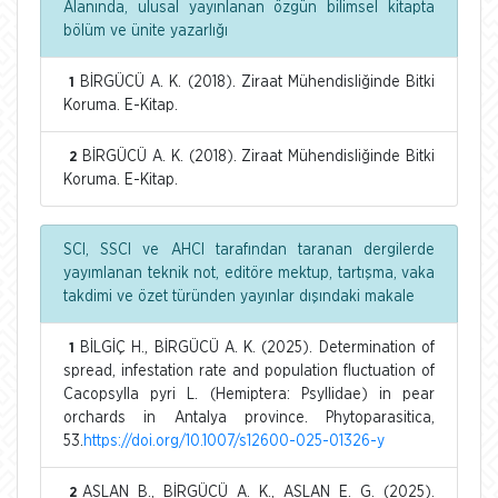
Alanında, ulusal yayınlanan özgün bilimsel kitapta
bölüm ve ünite yazarlığı
BİRGÜCÜ A. K. (2018). Ziraat Mühendisliğinde Bitki
1
Koruma. E-Kitap.
BİRGÜCÜ A. K. (2018). Ziraat Mühendisliğinde Bitki
2
Koruma. E-Kitap.
SCI, SSCI ve AHCI tarafından taranan dergilerde
yayımlanan teknik not, editöre mektup, tartışma, vaka
takdimi ve özet türünden yayınlar dışındaki makale
BİLGİÇ H., BİRGÜCÜ A. K. (2025). Determination of
1
spread, infestation rate and population fluctuation of
Cacopsylla pyri L. (Hemiptera: Psyllidae) in pear
orchards in Antalya province. Phytoparasitica,
53.
https://doi.org/10.1007/s12600-025-01326-y
ASLAN B., BİRGÜCÜ A. K., ASLAN E. G. (2025).
2