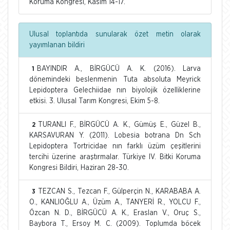
Koruma Kongresi, Kasım 14-17.
Ulusal toplantıda sunularak özet metin olarak
yayımlanan bildiri
BAYINDIR A., BİRGÜCÜ A. K. (2016). Larva
1
dönemindeki beslenmenin Tuta absoluta Meyrick
Lepidoptera Gelechiidae nın biyolojik özelliklerine
etkisi. 3. Ulusal Tarım Kongresi, Ekim 5-8.
TURANLI F., BİRGÜCÜ A. K., Gümüş E., Güzel B.,
2
KARSAVURAN Y. (2011). Lobesia botrana Dn Sch
Lepidoptera Tortricidae nın farklı üzüm çeşitlerini
tercihi üzerine araştırmalar. Türkiye IV. Bitki Koruma
Kongresi Bildiri, Haziran 28-30.
TEZCAN S., Tezcan F., Gülperçin N., KARABABA A.
3
O., KANLIOĞLU A., Üzüm A., TANYERİ R., YOLCU F.,
Özcan N. D., BİRGÜCÜ A. K., Eraslan V., Oruç S.,
Baybora T., Ersoy M. C. (2009). Toplumda böcek