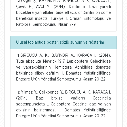
Özger Ş., BAYINDIR A., BİRGÜCÜ A. K., KARACA İ.,
2
Çevik E., AVCI M. (2014). Dimilin in bazı yararlı
böceklere yan etkileri Side effects of Dimilin on some
beneficial insects. Türkiye II. Orman Entomolojisi ve
Patolojisi Sempozyumu, Nisan 7-9.
Ulusal toplantıda poster, sözlü sunum ve gösterim
BİRGÜCÜ A. K., BAYINDIR A., KARACA İ. (2014).
1
Tuta absoluta Meyrick 1917 Lepidoptera Gelechiidae
ve yaprakbitlerinin Hemiptera Aphididae domates
bitkisinde dikey dağılımı. I. Domates Yetiştiriciliğinde
Entegre Ürün Yönetimi Sempozyumu, Kasım 20-22.
Yılmaz Y., Çelikpençe Y., BİRGÜCÜ A. K., KARACA İ.
2
(2014). Bazı bitkisel yağların Coccinella
septempunctata L Coleoptera Coccinellidae ya yan
etkisinin belirlenmesi. I. Domates Yetiştiriciliğinde
Entegre Ürün Yönetimi Sempozyumu, Kasım 20-22.