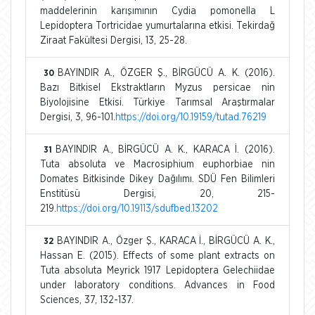
maddelerinin karışımının Cydia pomonella L
Lepidoptera Tortricidae yumurtalarına etkisi. Tekirdağ
Ziraat Fakültesi Dergisi, 13, 25-28.
BAYINDIR A., ÖZGER Ş., BİRGÜCÜ A. K. (2016).
30
Bazı Bitkisel Ekstraktların Myzus persicae nin
Biyolojisine Etkisi. Türkiye Tarımsal Araştırmalar
Dergisi, 3, 96-101.
https://doi.org/10.19159/tutad.76219
BAYINDIR A., BİRGÜCÜ A. K., KARACA İ. (2016).
31
Tuta absoluta ve Macrosiphium euphorbiae nin
Domates Bitkisinde Dikey Dağılımı. SDÜ Fen Bilimleri
Enstitüsü Dergisi, 20, 215-
219.
https://doi.org/10.19113/sdufbed.13202
BAYINDIR A., Özger Ş., KARACA İ., BİRGÜCÜ A. K.,
32
Hassan E. (2015). Effects of some plant extracts on
Tuta absoluta Meyrick 1917 Lepidoptera Gelechiidae
under laboratory conditions. Advances in Food
Sciences, 37, 132-137.