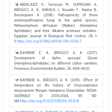
ABDELAZIZ O., Senoussi M., OUFROUKH A.,
15
BİRGÜCÜ A. K., KARACA İ., Kouadri F., Naima B.,
Bensegueni A. (2018). Pathogenicity of three
entomopathogenic fungi, to the aphid species,
Metopolophium dirhodum (Walker) (Hemiptera:
Aphididae), and their Alkaline protease activities..
Egyptian Journal of Biological Pest Control, 28, 1-
5.
https://doi.org/10.1186/s41938-018-0030-7
BAYINDIR E. A., BİRGÜCÜ A. K. (2017).
16
Development of Aphis gossypii Glover
(Hemiptera:Aphididae) on different cotton varieties.
Fresenius Environmental Bulletin, 26, 6616-6620.
BAYINDIR A., BİRGÜCÜ A. K. (2016). Effect of
17
temperature on life history of Chrysomphalus
dictyospermi Morgan Hemiptera Diaspididae. REDIA-
GIORNALE DI ZOOLOGIA, 99, 145-
149.
https://doi.org/10.19263/REDIA-99.16.18