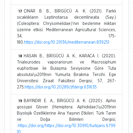
ÇINAR B. B., BİRGÜCÜ A. K. (2021). Farklı
17
sıcaklıkların Leptinotarsa decemlineata (Say.)
(Coleoptera: Chrysomelidae)'nın beslenme miktarı
üzerine etkisi. Mediterranean Agricultural Sciences,
34, 175-
180.
https://doi.org/10.29136/mediterranean.839251
HASAN B., BİRGÜCÜ A. K., KARACA İ. (2020).
18
Trialeurodes vaporariorum ve Macrosiphum
euphorbiae ile Bulaşma Seviyesine Göre Tuta
absoluta\u2019nın Yumurta Bırakma Tercihi. Ege
Üniversitesi Ziraat Fakültesi Dergisi, 57, 267-
275.
https://doi.org/10.20289/zfdergi.631635
BAYINDIR E. A., BİRGÜCÜ A. K. (2020). Aphis
19
gossypii Glover (Hemiptera: Aphididae)\u2019nin
Biyolojik Özelliklerine Ana Yaşının Etkileri. Türk Tarım
ve Doğa Bilimleri Dergisi,
.
https://doi.org/https://doi.org/10.30910/turkjans.6799
10