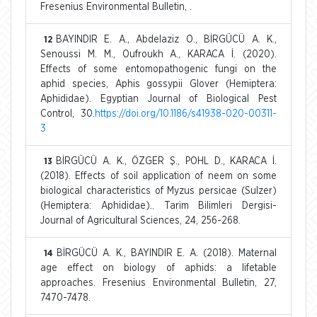
Fresenius Environmental Bulletin, .
BAYINDIR E. A., Abdelaziz O., BİRGÜCÜ A. K.,
12
Senoussi M. M., Oufroukh A., KARACA İ. (2020).
Effects of some entomopathogenic fungi on the
aphid species, Aphis gossypii Glover (Hemiptera:
Aphididae). Egyptian Journal of Biological Pest
Control, 30.
https://doi.org/10.1186/s41938-020-00311-
3
BİRGÜCÜ A. K., ÖZGER Ş., POHL D., KARACA İ.
13
(2018). Effects of soil application of neem on some
biological characteristics of Myzus persicae (Sulzer)
(Hemiptera: Aphididae).. Tarim Bilimleri Dergisi-
Journal of Agricultural Sciences, 24, 256-268.
BİRGÜCÜ A. K., BAYINDIR E. A. (2018). Maternal
14
age effect on biology of aphids: a lifetable
approaches. Fresenius Environmental Bulletin, 27,
7470-7478.