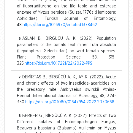
of flupyradifurone on the life table and esterase
enzyme of Myzus persicae (Sulzer, 1776) (Hemiptera:
Aphididae). Turkish Journal of Entomology,
48.
https://doi.org/10.16970/entoted.1378462
ASLAN B., BİRGÜCÜ A. K. (2022). Population
6
parameters of the tomato leaf miner Tuta absoluta
(Lepidoptera: Gelechiidae) on wild tomato species.
Plant Protection Science, 58, 315-
325.
https://doi.org/10.17221/22/2022-PPS
DEMİRTAŞ B., BİRGÜCÜ A. K., AY R. (2022). Acute
7
and chronic effects of two insecticide-acaricides on
the predatory mite Amblyseius swirskii Athias-
Henriot. International Journal of Acarology, 48, 324-
330.
https://doi.org/10.1080/01647954.2022.2070668
BERBER G., BİRGÜCÜ A. K. (2022). Effects of Two
8
Different Isolates of Entomopathogen Fungus,
Beauveria bassiana (Balsamo) Vuillemin on Myzus