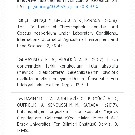
Innovative Approaches in Agricultural Research, 28,
1-5.
https://doi.org/10.29329/ijiaar.2018.133.4
ÇELİKPENÇE Y., BİRGÜCÜ A. K., KARACA İ. (2018).
23
The Life Tables of Chrysomphalus aonidum and
Coccus hesperidum Under Laboratory Conditions..
International Journal of Agriculture Environment and
Food Sciences, 2, 36-43.
BAYINDIR E. A., BİRGÜCÜ A. K. (2017). Larva
24
dönemindeki farklı konukçuların Tuta absoluta
(Meyrick) (Lepidoptera: Gelechiidae)’nın biyolojik
özelliklerine etkisi. Süleyman Demirel Üniversitesi Fen
Edebiyat Fakültesi Fen Dergisi, 12, 6-11.
BAYINDIR E. A., ABDELAZİZ O., BİRGÜCÜ A. K.,
25
OUFROUKH A., SENOUSSI M. M., KARACA İ. (2017).
Entomopatojen fungusların Tuta absoluta Meyrick
(Lepidoptera: Gelechiidae)’ya etkileri. Mehmet Akif
Ersoy Üniversitesi Fen Bilimleri Enstitüsü Dergisi, 8,
191-195.