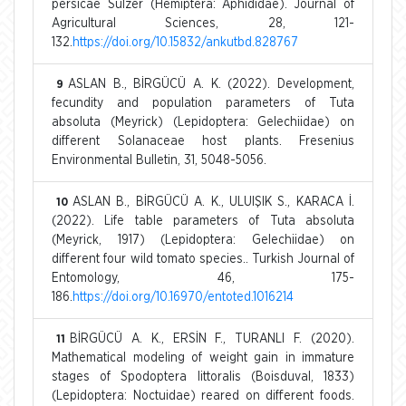
persicae Sulzer (Hemiptera: Aphididae). Journal of
Agricultural Sciences, 28, 121-
132.
https://doi.org/10.15832/ankutbd.828767
ASLAN B., BİRGÜCÜ A. K. (2022). Development,
9
fecundity and population parameters of Tuta
absoluta (Meyrick) (Lepidoptera: Gelechiidae) on
different Solanaceae host plants. Fresenius
Environmental Bulletin, 31, 5048-5056.
ASLAN B., BİRGÜCÜ A. K., ULUIŞIK S., KARACA İ.
10
(2022). Life table parameters of Tuta absoluta
(Meyrick, 1917) (Lepidoptera: Gelechiidae) on
different four wild tomato species.. Turkish Journal of
Entomology, 46, 175-
186.
https://doi.org/10.16970/entoted.1016214
BİRGÜCÜ A. K., ERSİN F., TURANLI F. (2020).
11
Mathematical modeling of weight gain in immature
stages of Spodoptera littoralis (Boisduval, 1833)
(Lepidoptera: Noctuidae) reared on different foods.