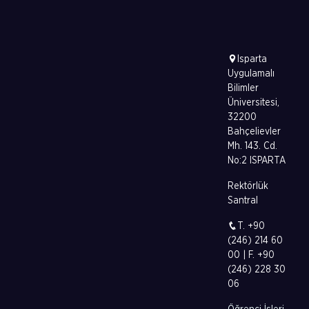
Isparta
Uygulamalı
Bilimler
Üniversitesi,
32200
Bahçelievler
Mh. 143. Cd.
No:2 ISPARTA
Rektörlük
Santral
T. +90
(246) 214 60
00 | F. +90
(246) 228 30
06