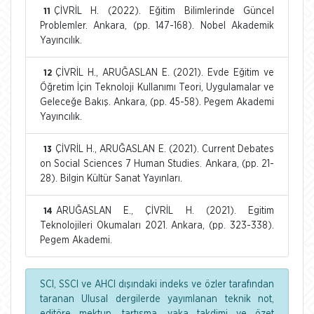
ÇİVRİL H. (2022). Eğitim Bilimlerinde Güncel
11
Problemler. Ankara, (pp. 147-168). Nobel Akademik
Yayıncılık.
ÇİVRİL H., ARUĞASLAN E. (2021). Evde Eğitim ve
12
Öğretim İçin Teknoloji Kullanımı Teori, Uygulamalar ve
Geleceğe Bakış. Ankara, (pp. 45-58). Pegem Akademi
Yayıncılık.
ÇİVRİL H., ARUĞASLAN E. (2021). Current Debates
13
on Social Sciences 7 Human Studies. Ankara, (pp. 21-
28). Bilgin Kültür Sanat Yayınları.
ARUĞASLAN E., ÇİVRİL H. (2021). Egitim
14
Teknolojileri Okumaları 2021. Ankara, (pp. 323-338).
Pegem Akademi.
SCI, SSCI ve AHCI dışındaki indeks ve özler tarafından
taranan Ulusal dergilerde yayımlanan teknik not,
editöre mektup, tartışma, vaka takdimi ve özet