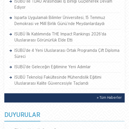
ISUBÜ ile TDAU Arasındaki İş Birliği Güçlenerek Devam
Ediyor
Isparta Uygulamalı Bilimler Üniversitesi, 15 Temmuz
Demokrasi ve Millî Birlik Günü’nde Meydanlardaydı
ISUBÜ İlk Katılımında THE Impact Rankings 2026'da
Uluslararası Görünürlük Elde Etti
ISUBÜ’de 4 Yeni Uluslararası Ortak Programda Çift Diploma
Süreci
ISUBÜ’de Geleceğin Eğitimine Yeni Adımlar
ISUBÜ Teknoloji Fakültesinde Mühendislik Eğitimi
Uluslararası Kalite Güvencesiyle Taçlandı
» Tüm Haberler
DUYURULAR