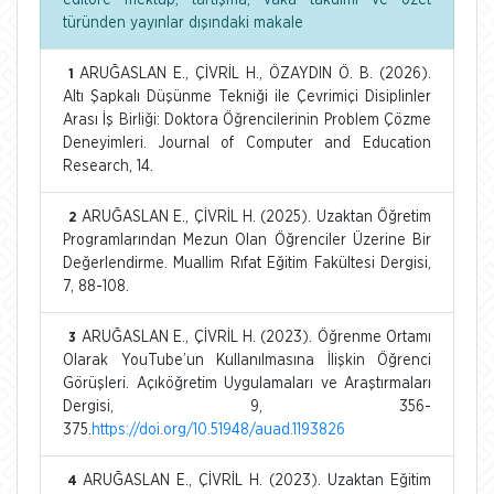
türünden yayınlar dışındaki makale
ARUĞASLAN E., ÇİVRİL H., ÖZAYDIN Ö. B. (2026).
1
Altı Şapkalı Düşünme Tekniği ile Çevrimiçi Disiplinler
Arası İş Birliği: Doktora Öğrencilerinin Problem Çözme
Deneyimleri. Journal of Computer and Education
Research, 14.
ARUĞASLAN E., ÇİVRİL H. (2025). Uzaktan Öğretim
2
Programlarından Mezun Olan Öğrenciler Üzerine Bir
Değerlendirme. Muallim Rıfat Eğitim Fakültesi Dergisi,
7, 88-108.
ARUĞASLAN E., ÇİVRİL H. (2023). Öğrenme Ortamı
3
Olarak YouTube’un Kullanılmasına İlişkin Öğrenci
Görüşleri. Açıköğretim Uygulamaları ve Araştırmaları
Dergisi, 9, 356-
375.
https://doi.org/10.51948/auad.1193826
ARUĞASLAN E., ÇİVRİL H. (2023). Uzaktan Eğitim
4