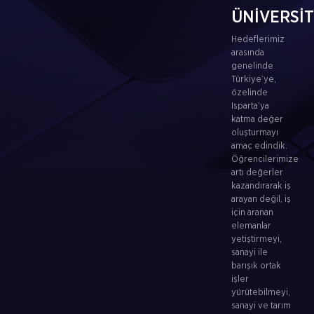
ÜNİVERSİ
Hedeflerimiz
arasında
genelinde
Türkiye’ye,
özelinde
Isparta’ya
katma değer
oluşturmayı
amaç edindik.
Öğrencilerimize
artı değerler
kazandırarak iş
arayan değil, iş
için aranan
elemanlar
yetiştirmeyi,
sanayi ile
barışık ortak
işler
yürütebilmeyi,
sanayi ve tarım