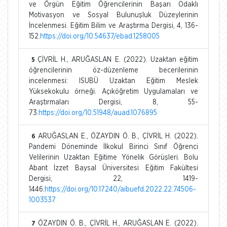
ve Örgün Eğitim Öğrencilerinin Başarı Odaklı
Motivasyon ve Sosyal Bulunuşluk Düzeylerinin
İncelenmesi. Eğitim Bilim ve Araştırma Dergisi, 4, 136-
152.
https://doi.org/10.54637/ebad.1258005
ÇİVRİL H., ARUĞASLAN E. (2022). Uzaktan eğitim
5
öğrencilerinin öz-düzenleme becerilerinin
incelenmesi: ISUBÜ Uzaktan Eğitim Meslek
Yüksekokulu örneği. Açıköğretim Uygulamaları ve
Araştırmaları Dergisi, 8, 55-
73.
https://doi.org/10.51948/auad.1076895
ARUĞASLAN E., ÖZAYDIN Ö. B., ÇİVRİL H. (2022).
6
Pandemi Döneminde İlkokul Birinci Sınıf Öğrenci
Velilerinin Uzaktan Eğitime Yönelik Görüşleri. Bolu
Abant İzzet Baysal Üniversitesi Eğitim Fakültesi
Dergisi, 22, 1419-
1446.
https://doi.org/10.17240/aibuefd.2022.22.74506-
1003537
ÖZAYDIN Ö. B., ÇİVRİL H., ARUĞASLAN E. (2022).
7