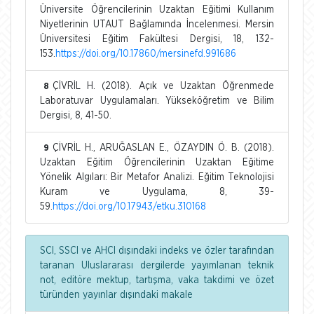
Üniversite Öğrencilerinin Uzaktan Eğitimi Kullanım
Niyetlerinin UTAUT Bağlamında İncelenmesi. Mersin
Üniversitesi Eğitim Fakültesi Dergisi, 18, 132-
153.
https://doi.org/10.17860/mersinefd.991686
ÇİVRİL H. (2018). Açık ve Uzaktan Öğrenmede
8
Laboratuvar Uygulamaları. Yükseköğretim ve Bilim
Dergisi, 8, 41-50.
ÇİVRİL H., ARUĞASLAN E., ÖZAYDIN Ö. B. (2018).
9
Uzaktan Eğitim Öğrencilerinin Uzaktan Eğitime
Yönelik Algıları: Bir Metafor Analizi. Eğitim Teknolojisi
Kuram ve Uygulama, 8, 39-
59.
https://doi.org/10.17943/etku.310168
SCI, SSCI ve AHCI dışındaki indeks ve özler tarafından
taranan Uluslararası dergilerde yayımlanan teknik
not, editöre mektup, tartışma, vaka takdimi ve özet
türünden yayınlar dışındaki makale