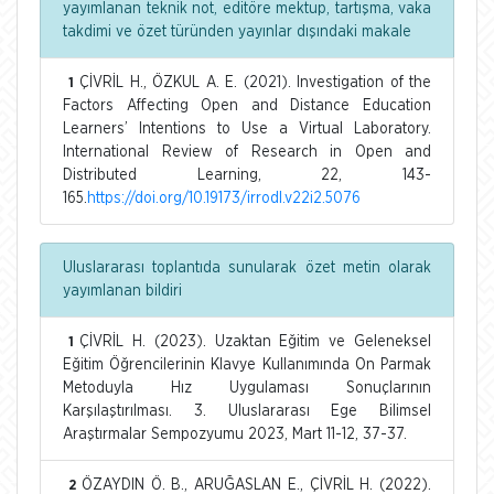
yayımlanan teknik not, editöre mektup, tartışma, vaka
takdimi ve özet türünden yayınlar dışındaki makale
ÇİVRİL H., ÖZKUL A. E. (2021). Investigation of the
1
Factors Affecting Open and Distance Education
Learners’ Intentions to Use a Virtual Laboratory.
International Review of Research in Open and
Distributed Learning, 22, 143-
165.
https://doi.org/10.19173/irrodl.v22i2.5076
Uluslararası toplantıda sunularak özet metin olarak
yayımlanan bildiri
ÇİVRİL H. (2023). Uzaktan Eğitim ve Geleneksel
1
Eğitim Öğrencilerinin Klavye Kullanımında On Parmak
Metoduyla Hız Uygulaması Sonuçlarının
Karşılaştırılması. 3. Uluslararası Ege Bilimsel
Araştırmalar Sempozyumu 2023, Mart 11-12, 37-37.
ÖZAYDIN Ö. B., ARUĞASLAN E., ÇİVRİL H. (2022).
2