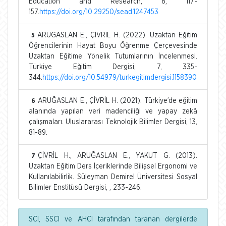
Education and Research, 8, 117-
157.
https://doi.org/10.29250/sead.1247453
ARUĞASLAN E., ÇİVRİL H. (2022). Uzaktan Eğitim
5
Öğrencilerinin Hayat Boyu Öğrenme Çerçevesinde
Uzaktan Eğitime Yönelik Tutumlarının İncelenmesi.
Türkiye Eğitim Dergisi, 7, 335-
344.
https://doi.org/10.54979/turkegitimdergisi.1158390
ARUĞASLAN E., ÇİVRİL H. (2021). Türkiye’de eğitim
6
alanında yapılan veri madenciliği ve yapay zekâ
çalışmaları. Uluslararası Teknolojik Bilimler Dergisi, 13,
81-89.
ÇİVRİL H., ARUĞASLAN E., YAKUT G. (2013).
7
Uzaktan Eğitim Ders İçeriklerinde Bilişsel Ergonomi ve
Kullanılabilirlik. Süleyman Demirel Üniversitesi Sosyal
Bilimler Enstitüsü Dergisi, , 233-246.
SCI, SSCI ve AHCI tarafından taranan dergilerde