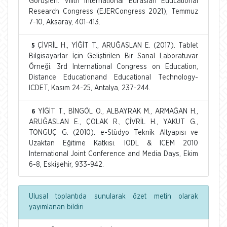
Görüşleri. VIIIth International Eurasian Educational
Research Congress (EJERCongress 2021), Temmuz
7-10, Aksaray, 401-413.
ÇİVRİL H., YİĞİT T., ARUĞASLAN E. (2017). Tablet
5
Bilgisayarlar İçin Geliştirilen Bir Sanal Laboratuvar
Örneği. 3rd International Congress on Education,
Distance Educationand Educational Technology-
ICDET, Kasım 24-25, Antalya, 237-244.
YİĞİT T., BİNGÖL O., ALBAYRAK M., ARMAĞAN H.,
6
ARUĞASLAN E., ÇOLAK R., ÇİVRİL H., YAKUT G.,
TONGUÇ G. (2010). e-Stüdyo Teknik Altyapısı ve
Uzaktan Eğitime Katkısı. IODL & ICEM 2010
International Joint Conference and Media Days, Ekim
6-8, Eskişehir, 933-942.
Ulusal toplantıda sunularak özet metin olarak
yayımlanan bildiri