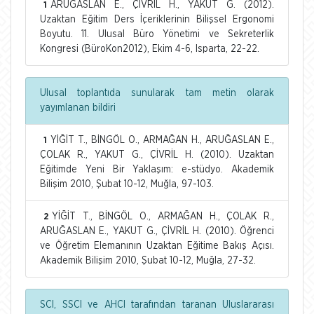
ARUĞASLAN E., ÇİVRİL H., YAKUT G. (2012).
1
Uzaktan Eğitim Ders İçeriklerinin Bilişsel Ergonomi
Boyutu. 11. Ulusal Büro Yönetimi ve Sekreterlik
Kongresi (BüroKon2012), Ekim 4-6, Isparta, 22-22.
Ulusal toplantıda sunularak tam metin olarak
yayımlanan bildiri
YİĞİT T., BİNGÖL O., ARMAĞAN H., ARUĞASLAN E.,
1
ÇOLAK R., YAKUT G., ÇİVRİL H. (2010). Uzaktan
Eğitimde Yeni Bir Yaklaşım: e-stüdyo. Akademik
Bilişim 2010, Şubat 10-12, Muğla, 97-103.
YİĞİT T., BİNGÖL O., ARMAĞAN H., ÇOLAK R.,
2
ARUĞASLAN E., YAKUT G., ÇİVRİL H. (2010). Öğrenci
ve Öğretim Elemanının Uzaktan Eğitime Bakış Açısı.
Akademik Bilişim 2010, Şubat 10-12, Muğla, 27-32.
SCI, SSCI ve AHCI tarafından taranan Uluslararası