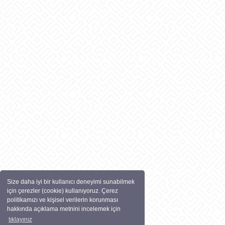
Size daha iyi bir kullanıcı deneyimi sunabilmek
için çerezler (cookie) kullanıyoruz. Çerez
politikamızı ve kişisel verilerin korunması
hakkında açıklama metnini incelemek için
tıklayınız