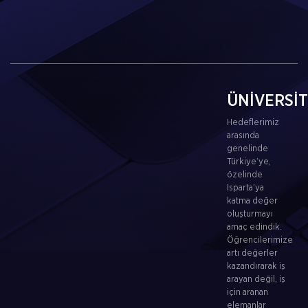
ÜNİVERSİ
Hedeflerimiz
arasında
genelinde
Türkiye’ye,
özelinde
Isparta’ya
katma değer
oluşturmayı
amaç edindik.
Öğrencilerimize
artı değerler
kazandırarak iş
arayan değil, iş
için aranan
elemanlar